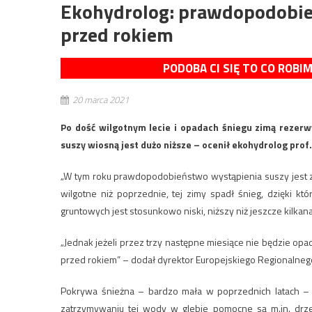
Ekohydrolog: prawdopodobie
przed rokiem
PODOBA CI SIĘ TO CO ROBI
20 marca 2021
Po dość wilgotnym lecie i opadach śniegu zimą rezer
suszy wiosną jest dużo niższe – ocenił ekohydrolog prof
„W tym roku prawdopodobieństwo wystąpienia suszy jest zd
wilgotne niż poprzednie, tej zimy spadł śnieg, dzięki 
gruntowych jest stosunkowo niski, niższy niż jeszcze kilkana
„Jednak jeżeli przez trzy następne miesiące nie będzie opad
przed rokiem” – dodał dyrektor Europejskiego Regionalnego
Pokrywa śnieżna – bardzo mała w poprzednich latach 
zatrzymywaniu tej wody w glebie pomocne są m.in. drz