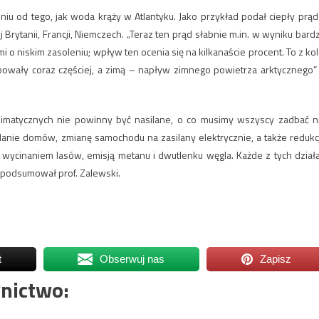
niu od tego, jak woda krąży w Atlantyku. Jako przykład podał ciepły prąd
Brytanii, Francji, Niemczech. „Teraz ten prąd słabnie m.in. w wyniku bard
o niskim zasoleniu; wpływ ten ocenia się na kilkanaście procent. To z kol
wały coraz częściej, a zimą – napływ zimnego powietrza arktycznego”
klimatycznych nie powinny być nasilane, o co musimy wszyscy zadbać n
planie domów, zmianę samochodu na zasilany elektrycznie, a także redukc
z wycinaniem lasów, emisją metanu i dwutlenku węgla. Każde z tych dział
– podsumował prof. Zalewski.
t
Obserwuj nas
Zapisz
nictwo: