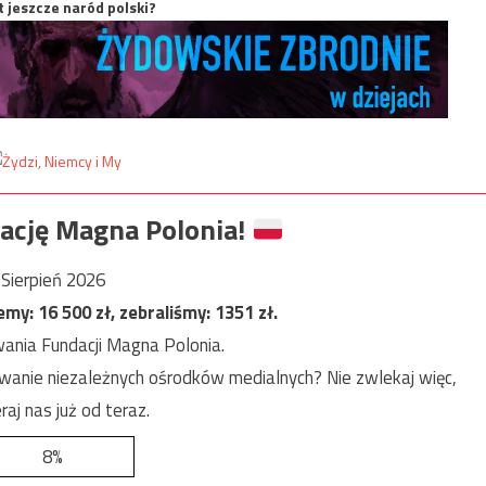
t jeszcze naród polski?
ację Magna Polonia!
Sierpień 2026
jemy:
16 500
zł, zebraliśmy:
1351
zł.
ania Fundacji Magna Polonia.
anie niezależnych ośrodków medialnych? Nie zwlekaj więc,
raj nas już od teraz.
8%