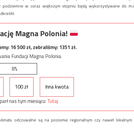
dy podziemne w coraz większym stopniu będą wykorzystywane do m.i
dkreślił.
ację Magna Polonia!
jemy:
16 500
zł, zebraliśmy:
1351
zł.
ania Fundacji Magna Polonia.
8%
100 zł
Inna kwota
parł nas tym miesiącu:
Tutaj
n klimatu odczuwalne są na poziomie regionalnym czy nawet lokalnym