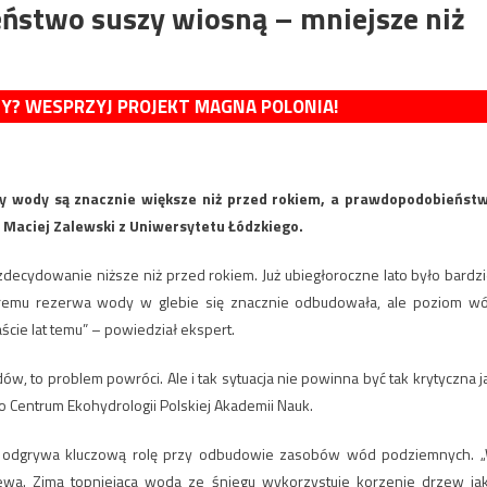
ństwo suszy wiosną – mniejsze niż
MY? WESPRZYJ PROJEKT MAGNA POLONIA!
wy wody są znacznie większe niż przed rokiem, a prawdopodobieńst
. Maciej Zalewski z Uniwersytetu Łódzkiego.
ecydowanie niższe niż przed rokiem. Już ubiegłoroczne lato było bardzi
któremu rezerwa wody w glebie się znacznie odbudowała, ale poziom w
ście lat temu” – powiedział ekspert.
ów, to problem powróci. Ale i tak sytuacja nie powinna być tak krytyczna j
 Centrum Ekohydrologii Polskiej Akademii Nauk.
– odgrywa kluczową rolę przy odbudowie zasobów wód podziemnych. 
ewa. Zimą topniejąca woda ze śniegu wykorzystuje korzenie drzew ja