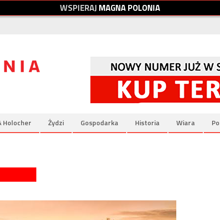
W
S
P
I
E
R
A
J
M
A
G
N
A
P
O
L
O
N
I
A
& Holocher
Żydzi
Gospodarka
Historia
Wiara
Po