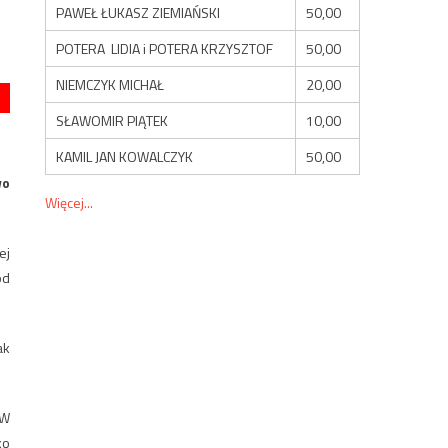
PAWEŁ ŁUKASZ ZIEMIAŃSKI
50,00
POTERA LIDIA i POTERA KRZYSZTOF
50,00
NIEMCZYK MICHAŁ
20,00
SŁAWOMIR PIĄTEK
10,00
KAMIL JAN KOWALCZYK
50,00
wo
Więcej...
ej
ód
ak
„W
ko