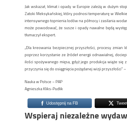
Jak wskazał, klimat i opady w Europie zależą w dużym stop
Zatoki Meksykańskiej, który podnosi temperaturę w Wielkiej 
intensywnego topnienia lodów na północy i zasilania wodami 
może powodować, że susze i opady nawalne będą występo
tłumaczył ekspert.
„Dla kreowania bezpiecznej przyszłości, procesy zmian 
poprzez korzystanie ze źródeł energii odnawialnej, docie
ilości spożywanego mięsa, gdyż jego produkcja wiąże się 
przyczynia się do osiągnięcia pożądanej wizji przyszłości” 
Nauka w Polsce – PAP
Agnieszka Kliks-Pudlik
Udostępnij na FB
Twee
Wspieraj niezależne wydaw