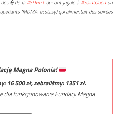
s des👮de la
#SDRPT
qui ont jugulé à
#SaintOuen
un
tupéfiants (MDMA, ecstasy) qui alimentait des soirées
ację Magna Polonia!
my:
16 500
zł, zebraliśmy:
1351
zł.
e dla funkcjonowania Fundacji Magna