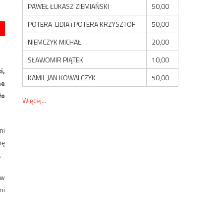
PAWEŁ ŁUKASZ ZIEMIAŃSKI
50,00
POTERA LIDIA i POTERA KRZYSZTOF
50,00
NIEMCZYK MICHAŁ
20,00
SŁAWOMIR PIĄTEK
10,00
i,
KAMIL JAN KOWALCZYK
50,00
ne
ło
Więcej...
mi
nę
.
 w
ni