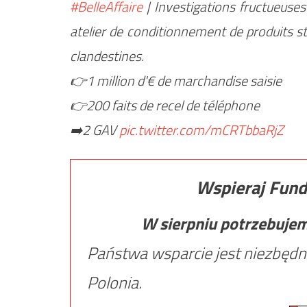
#BelleAffaire
| Investigations fructueuse
atelier de conditionnement de produits s
clandestines.
👉1 million d'€ de marchandise saisie
👉200 faits de recel de téléphone
➡️2 GAV
pic.twitter.com/mCRTbbaRjZ
Wspieraj Fund
W sierpniu potrzebuje
Państwa wsparcie jest niezbędn
Polonia.