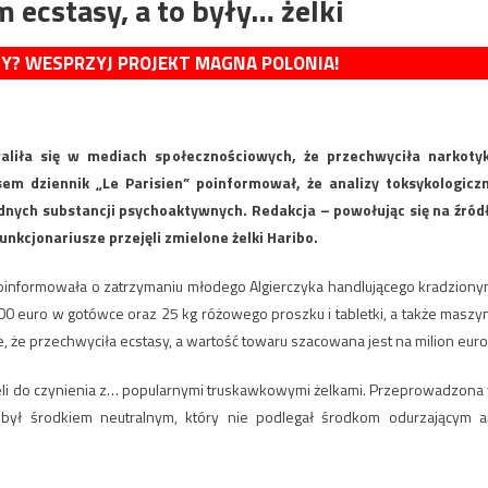
m ecstasy, a to były… żelki
MY? WESPRZYJ PROJEKT MAGNA POLONIA!
aliła się w mediach społecznościowych, że przechwyciła narkotyk
m dziennik „Le Parisien” poinformował, że analizy toksykologicz
adnych substancji psychoaktywnych. Redakcja – powołując się na źród
nkcjonariusze przejęli zmielone żelki Haribo.
a poinformowała o zatrzymaniu młodego Algierczyka handlującego kradziony
00 euro w gotówce oraz 25 kg różowego proszku i tabletki, a także maszy
, że przechwyciła ecstasy, a wartość towaru szacowana jest na milion euro
mieli do czynienia z… popularnymi truskawkowymi żelkami. Przeprowadzona
 był środkiem neutralnym, który nie podlegał środkom odurzającym a