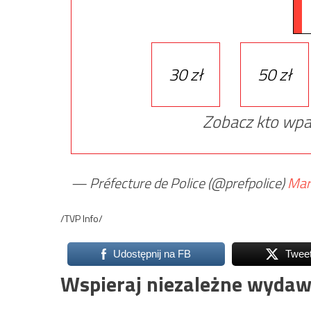
30 zł
50 zł
Zobacz kto wpa
— Préfecture de Police (@prefpolice)
Mar
/TVP Info/
Udostępnij na FB
Twee
Wspieraj niezależne wydaw