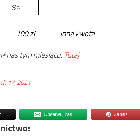
8%
100 zł
Inna kwota
rł nas tym miesiącu:
Tutaj
ch 17, 2021
t
Obserwuj nas
Zapisz
nictwo: