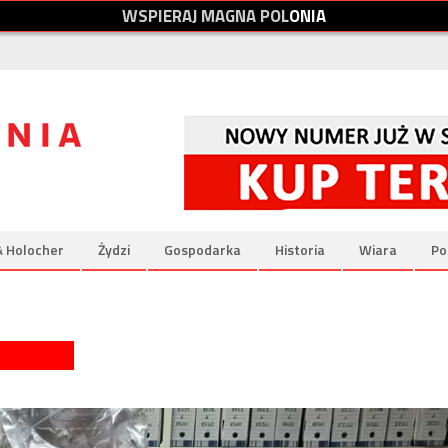
W
S
P
I
E
R
A
J
M
A
G
N
A
P
O
L
O
N
I
A
& Holocher
Żydzi
Gospodarka
Historia
Wiara
Po