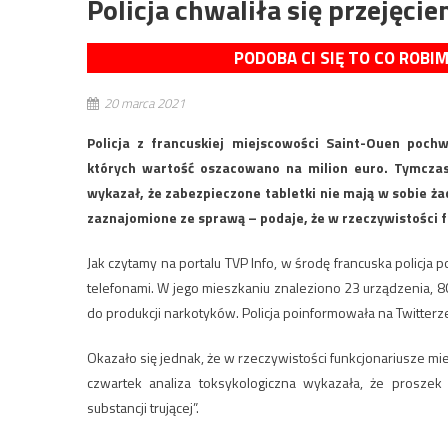
Policja chwaliła się przejęcie
PODOBA CI SIĘ TO CO ROBI
20 marca 2021
Policja z francuskiej miejscowości Saint-Ouen pochw
których wartość oszacowano na milion euro. Tymczase
wykazał, że zabezpieczone tabletki nie mają w sobie ż
zaznajomione ze sprawą – podaje, że w rzeczywistości fu
Jak czytamy na portalu TVP Info, w środę francuska policj
telefonami. W jego mieszkaniu znaleziono 23 urządzenia, 8
do produkcji narkotyków. Policja poinformowała na Twitterze
Okazało się jednak, że w rzeczywistości funkcjonariusze 
czwartek analiza toksykologiczna wykazała, że proszek
substancji trującej”.