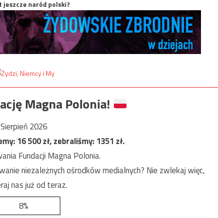
t jeszcze naród polski?
ację Magna Polonia!
Sierpień 2026
jemy:
16 500
zł, zebraliśmy:
1351
zł.
ania Fundacji Magna Polonia.
anie niezależnych ośrodków medialnych? Nie zwlekaj więc,
raj nas już od teraz.
8%