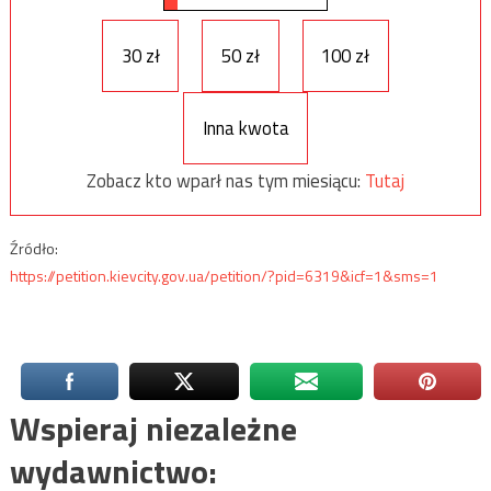
30 zł
50 zł
100 zł
Inna kwota
Zobacz kto wparł nas tym miesiącu:
Tutaj
Źródło:
https://petition.kievcity.gov.ua/petition/?pid=6319&icf=1&sms=1
Wspieraj niezależne
wydawnictwo: