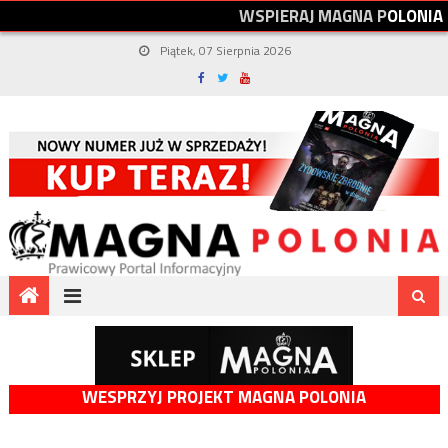
W
S
P
I
E
R
A
J
M
A
G
N
A
P
O
L
O
N
I
A
Piątek, 07 Sierpnia 2026
WESPRZYJ PROJEKT MAGNA POLONIA