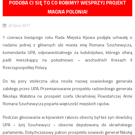
PODOBA CI SIĘ TO CO ROBIMY? WESPRZYJ PROJEKT
MAGNA POLONIA!
20 lipca 2017
1 czerwca bieżącego roku Rada Miejska Kijowa podjęła uchwałę o
nadaniu jednej z głównych ulic miasta imię Romana Szuchewycza,
komendanta UPA, odpowiedzialnego za ludobójstwo, którego ofiarą
padli mieszkający na południowo – wschodnich Kresach II
Rzeczypospolitej Polacy.
Do tej pory stołeczna ulica nosiła nazwę sowieckiego generała
zabitego przez UPA. Przemianowanie prospektu radzieckiego generała
Nikołaja Watutina na prospekt szefa Ukraińskiej Powstańczej Armii
Romana Szuchewycza poparła większość miejskich rajców.
Podczas głosowania w kijowskim ratuszu obecny był też syn dowódcy
UPA – Jurij Szuchewycz – obecnie deputowany do ukraińskiego
parlamentu. Dotychczasowy patron prospektu sowiecki generał Nikołaj