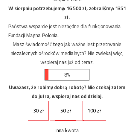
W sierpniu potrzebujemy:
16 500
zł, zebraliśmy:
1351
zł.
Państwa wsparcie jest niezbędne dla funkcjonowania
Fundacji Magna Polonia.
Masz świadomość tego jak ważne jest przetrwanie
niezależnych ośrodków medialnych? Nie zwlekaj więc,
wspieraj nas już od teraz.
8%
Uważasz, że robimy dobrą robotę? Nie czekaj zatem
do jutra, wspieraj nas od dzisiaj.
30 zł
50 zł
100 zł
Inna kwota