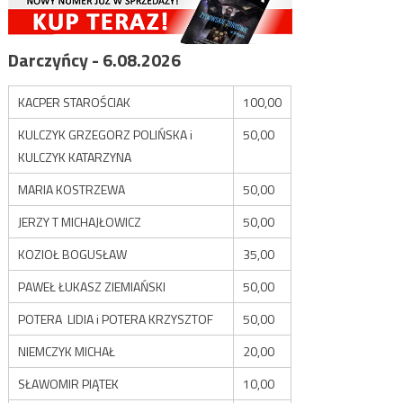
Darczyńcy - 6.08.2026
KACPER STAROŚCIAK
100,00
KULCZYK GRZEGORZ POLIŃSKA i
50,00
KULCZYK KATARZYNA
MARIA KOSTRZEWA
50,00
JERZY T MICHAJŁOWICZ
50,00
KOZIOŁ BOGUSŁAW
35,00
PAWEŁ ŁUKASZ ZIEMIAŃSKI
50,00
POTERA LIDIA i POTERA KRZYSZTOF
50,00
NIEMCZYK MICHAŁ
20,00
SŁAWOMIR PIĄTEK
10,00