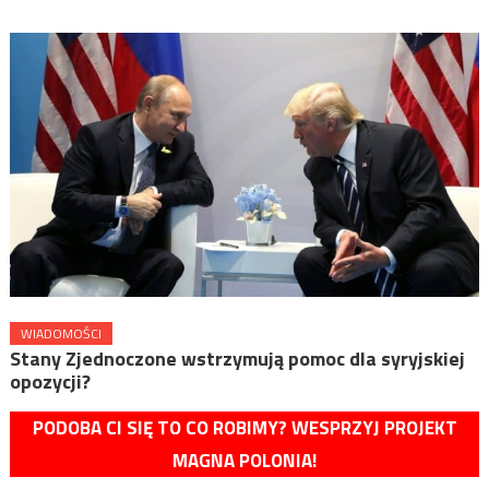
WIADOMOŚCI
Stany Zjednoczone wstrzymują pomoc dla syryjskiej
opozycji?
PODOBA CI SIĘ TO CO ROBIMY? WESPRZYJ PROJEKT
MAGNA POLONIA!