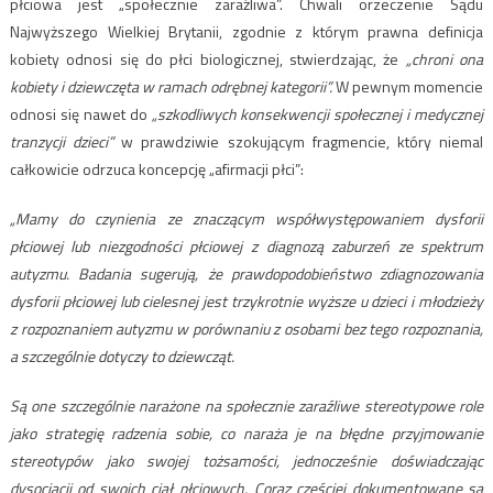
płciowa jest „społecznie zaraźliwa”. Chwali orzeczenie Sądu
Najwyższego Wielkiej Brytanii, zgodnie z którym prawna definicja
kobiety odnosi się do płci biologicznej, stwierdzając, że
„chroni ona
kobiety i dziewczęta w ramach odrębnej kategorii”.
W pewnym momencie
odnosi się nawet do
„szkodliwych konsekwencji społecznej i medycznej
tranzycji dzieci”
w prawdziwie szokującym fragmencie, który niemal
całkowicie odrzuca koncepcję „afirmacji płci”:
„Mamy do czynienia ze znaczącym współwystępowaniem dysforii
płciowej lub niezgodności płciowej z diagnozą zaburzeń ze spektrum
autyzmu. Badania sugerują, że prawdopodobieństwo zdiagnozowania
dysforii płciowej lub cielesnej jest trzykrotnie wyższe u dzieci i młodzieży
z rozpoznaniem autyzmu w porównaniu z osobami bez tego rozpoznania,
a szczególnie dotyczy to dziewcząt.
Są one szczególnie narażone na społecznie zaraźliwe stereotypowe role
jako strategię radzenia sobie, co naraża je na błędne przyjmowanie
stereotypów jako swojej tożsamości, jednocześnie doświadczając
dysocjacji od swoich ciał płciowych. Coraz częściej dokumentowane są