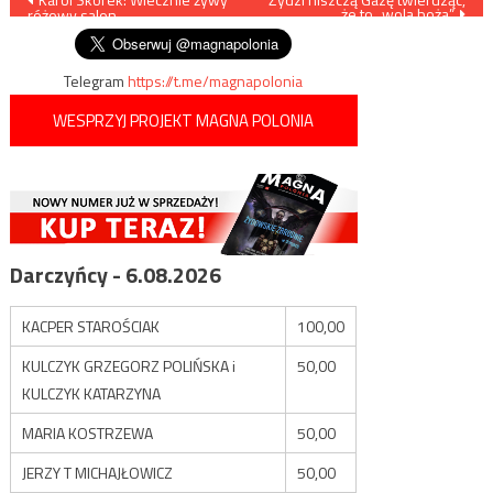
że to „wola boża”
różowy salon
wpisu
Telegram
https://t.me/magnapolonia
WESPRZYJ PROJEKT MAGNA POLONIA
Darczyńcy - 6.08.2026
KACPER STAROŚCIAK
100,00
KULCZYK GRZEGORZ POLIŃSKA i
50,00
KULCZYK KATARZYNA
MARIA KOSTRZEWA
50,00
JERZY T MICHAJŁOWICZ
50,00