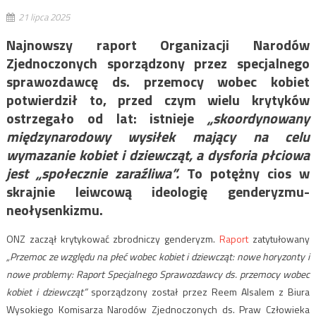
21 lipca 2025
Najnowszy raport Organizacji Narodów
Zjednoczonych sporządzony przez specjalnego
sprawozdawcę ds. przemocy wobec kobiet
potwierdził to, przed czym wielu krytyków
ostrzegało od lat: istnieje
„skoordynowany
międzynarodowy wysiłek mający na celu
wymazanie kobiet i dziewcząt, a dysforia płciowa
jest „społecznie zaraźliwa”.
To potężny cios w
skrajnie leiwcową ideologię genderyzmu-
neołysenkizmu.
ONZ zaczął krytykować zbrodniczy genderyzm.
Raport
zatytułowany
„Przemoc ze względu na płeć wobec kobiet i dziewcząt: nowe horyzonty i
nowe problemy: Raport Specjalnego Sprawozdawcy ds. przemocy wobec
kobiet i dziewcząt”
sporządzony został przez Reem Alsalem z Biura
Wysokiego Komisarza Narodów Zjednoczonych ds. Praw Człowieka