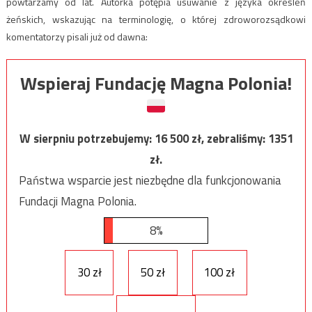
powtarzamy od lat. Autorka potępia usuwanie z języka określeń
żeńskich, wskazując na terminologię, o której zdroworozsądkowi
komentatorzy pisali już od dawna:
Wspieraj Fundację Magna Polonia!
W sierpniu potrzebujemy:
16 500
zł, zebraliśmy:
1351
zł.
Państwa wsparcie jest niezbędne dla funkcjonowania
Fundacji Magna Polonia.
8%
30 zł
50 zł
100 zł