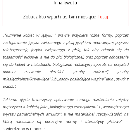
Inna kwota
Zobacz kto wparł nas tym miesiącu:
Tutaj
„Tłumienie kobiet w języku i prawie przybiera różne formy: poprzez
zastępowanie języka związanego z płcią językiem neutralnym; poprzez
reinterpretację języka związanego z płcią, tak aby odnosił się do
tożsamości płciowej, a nie do płci biologicznej; oraz poprzez odnoszenie
się do kobiet w nieludzkich, biologicznie redukcyjny sposób, na przykład
poprzez używanie określeń „osoby rodzące”, „osoby
miesiączkujące/krwawiące” lub „osoby posiadające waginę” jako „otwór z
przodu”.
Takiemu ujęciu towarzyszy opisywanie samego rozróżnienia między
mężczyzną a kobietą jako „biologicznego esencjalizmu” i „wewnętrznego
wyrazu patriarchalnych struktur”, a nie materialnej rzeczywistości, na
którą narzucane są opresyjne normy i stereotypy płciowe”
–
stwierdzono w raporcie.