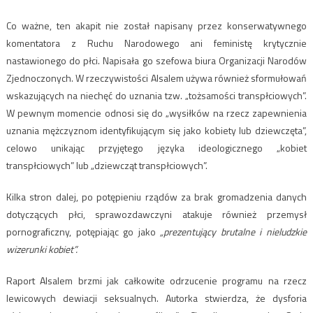
Co ważne, ten akapit nie został napisany przez konserwatywnego
komentatora z Ruchu Narodowego ani feministę krytycznie
nastawionego do płci. Napisała go szefowa biura Organizacji Narodów
Zjednoczonych. W rzeczywistości Alsalem używa również sformułowań
wskazujących na niechęć do uznania tzw. „tożsamości transpłciowych”.
W pewnym momencie odnosi się do „wysiłków na rzecz zapewnienia
uznania mężczyznom identyfikującym się jako kobiety lub dziewczęta”,
celowo unikając przyjętego języka ideologicznego „kobiet
transpłciowych” lub „dziewcząt transpłciowych”.
Kilka stron dalej, po potępieniu rządów za brak gromadzenia danych
dotyczących płci, sprawozdawczyni atakuje również przemysł
pornograficzny, potępiając go jako
„prezentujący brutalne i nieludzkie
wizerunki kobiet”.
Raport Alsalem brzmi jak całkowite odrzucenie programu na rzecz
lewicowych dewiacji seksualnych. Autorka stwierdza, że dysforia