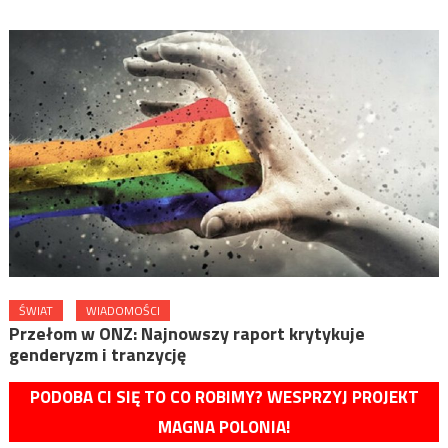
ŚWIAT
WIADOMOŚCI
Przełom w ONZ: Najnowszy raport krytykuje
genderyzm i tranzycję
PODOBA CI SIĘ TO CO ROBIMY? WESPRZYJ PROJEKT
MAGNA POLONIA!