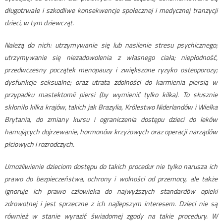
długotrwałe i szkodliwe konsekwencje społecznej i medycznej tranzycji
dzieci, w tym dziewcząt.
Należą do nich: utrzymywanie się lub nasilenie stresu psychicznego;
utrzymywanie się niezadowolenia z własnego ciała; niepłodność,
przedwczesny początek menopauzy i zwiększone ryzyko osteoporozy;
dysfunkcje seksualne; oraz utrata zdolności do karmienia piersią w
przypadku mastektomii piersi (by wymienić tylko kilka). To słusznie
skłoniło kilka krajów, takich jak Brazylia, Królestwo Niderlandów i Wielka
Brytania, do zmiany kursu i ograniczenia dostępu dzieci do leków
hamujących dojrzewanie, hormonów krzyżowych oraz operacji narządów
płciowych i rozrodczych.
Umożliwienie dzieciom dostępu do takich procedur nie tylko narusza ich
prawo do bezpieczeństwa, ochrony i wolności od przemocy, ale także
ignoruje ich prawo człowieka do najwyższych standardów opieki
zdrowotnej i jest sprzeczne z ich najlepszym interesem. Dzieci nie są
również w stanie wyrazić świadomej zgody na takie procedury. W