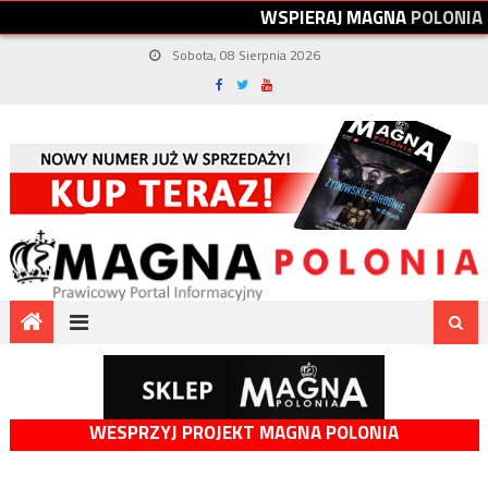
W
S
P
I
E
R
A
J
M
A
G
N
A
P
O
L
O
N
I
A
Sobota, 08 Sierpnia 2026
WESPRZYJ PROJEKT MAGNA POLONIA