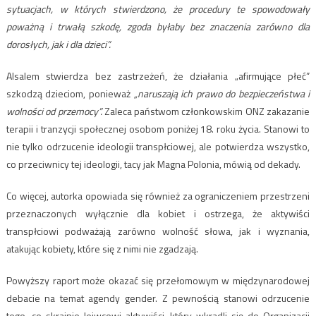
sytuacjach, w których stwierdzono, że procedury te spowodowały
poważną i trwałą szkodę, zgoda byłaby bez znaczenia zarówno dla
dorosłych, jak i dla dzieci”.
Alsalem stwierdza bez zastrzeżeń, że działania „afirmujące płeć”
szkodzą dzieciom, ponieważ
„naruszają ich prawo do bezpieczeństwa i
wolności od przemocy”.
Zaleca państwom członkowskim ONZ zakazanie
terapii i tranzycji społecznej osobom poniżej 18. roku życia. Stanowi to
nie tylko odrzucenie ideologii transpłciowej, ale potwierdza wszystko,
co przeciwnicy tej ideologii, tacy jak Magna Polonia, mówią od dekady.
Co więcej, autorka opowiada się również za ograniczeniem przestrzeni
przeznaczonych wyłącznie dla kobiet i ostrzega, że aktywiści
transpłciowi podważają zarówno wolność słowa, jak i wyznania,
atakując kobiety, które się z nimi nie zgadzają.
Powyższy raport może okazać się przełomowym w międzynarodowej
debacie na temat agendy gender. Z pewnością stanowi odrzucenie
tego, co skrajnie leiwcowi aktywiści, który wkradli się do Organizacji