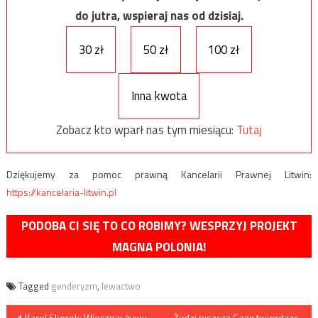
do jutra, wspieraj nas od dzisiaj.
30 zł
50 zł
100 zł
Inna kwota
Zobacz kto wparł nas tym miesiącu:
Tutaj
Dziękujemy za pomoc prawną Kancelarii Prawnej Litwin:
https://kancelaria-litwin.pl
PODOBA CI SIĘ TO CO ROBIMY? WESPRZYJ PROJEKT
MAGNA POLONIA!
Tagged
genderyzm
,
lewactwo
Nawigacja
Karol Skorek: Wiecznie żywy
Żydzi niszczą Gazę twierdząc,