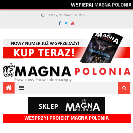
W
S
P
I
E
R
A
J
M
A
G
N
A
P
O
L
O
N
I
A
Piątek, 07 Sierpnia 2026
WESPRZYJ PROJEKT MAGNA POLONIA