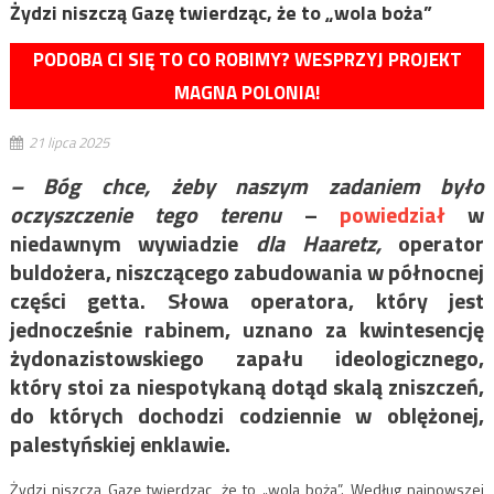
Żydzi niszczą Gazę twierdząc, że to „wola boża”
PODOBA CI SIĘ TO CO ROBIMY? WESPRZYJ PROJEKT
MAGNA POLONIA!
21 lipca 2025
– Bóg chce, żeby naszym zadaniem było
oczyszczenie tego terenu
–
powiedział
w
niedawnym wywiadzie
dla Haaretz,
operator
buldożera, niszczącego zabudowania w północnej
części getta. Słowa operatora, który jest
jednocześnie rabinem, uznano za kwintesencję
żydonazistowskiego zapału ideologicznego,
który stoi za niespotykaną dotąd skalą zniszczeń,
do których dochodzi codziennie w oblężonej,
palestyńskiej enklawie.
Żydzi niszczą Gazę twierdząc, że to „wola boża”. Według najnowszej