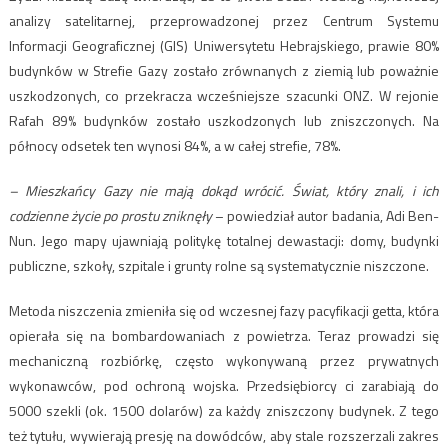
analizy satelitarnej, przeprowadzonej przez Centrum Systemu
Informacji Geograficznej (GIS) Uniwersytetu Hebrajskiego, prawie 80%
budynków w Strefie Gazy zostało zrównanych z ziemią lub poważnie
uszkodzonych, co przekracza wcześniejsze szacunki ONZ. W rejonie
Rafah 89% budynków zostało uszkodzonych lub zniszczonych. Na
północy odsetek ten wynosi 84%, a w całej strefie, 78%.
– Mieszkańcy Gazy nie mają dokąd wrócić. Świat, który znali, i ich
codzienne życie po prostu zniknęły
– powiedział autor badania, Adi Ben-
Nun. Jego mapy ujawniają politykę totalnej dewastacji: domy, budynki
publiczne, szkoły, szpitale i grunty rolne są systematycznie niszczone.
Metoda niszczenia zmieniła się od wczesnej fazy pacyfikacji getta, która
opierała się na bombardowaniach z powietrza. Teraz prowadzi się
mechaniczną rozbiórkę, często wykonywaną przez prywatnych
wykonawców, pod ochroną wojska. Przedsiębiorcy ci zarabiają do
5000 szekli (ok. 1500 dolarów) za każdy zniszczony budynek. Z tego
też tytułu, wywierają presję na dowódców, aby stale rozszerzali zakres