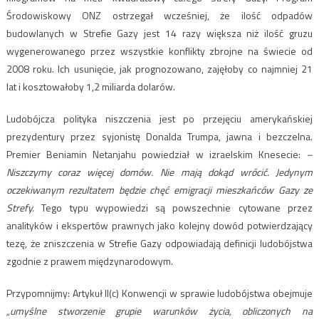
Środowiskowy ONZ ostrzegał wcześniej, że ilość odpadów
budowlanych w Strefie Gazy jest 14 razy większa niż ilość gruzu
wygenerowanego przez wszystkie konflikty zbrojne na świecie od
2008 roku. Ich usunięcie, jak prognozowano, zajęłoby co najmniej 21
lat i kosztowałoby 1,2 miliarda dolarów.
Ludobójcza polityka niszczenia jest po przejęciu amerykańskiej
prezydentury przez syjonistę Donalda Trumpa, jawna i bezczelna.
Premier Beniamin Netanjahu powiedział w izraelskim Knesecie:
–
Niszczymy coraz więcej domów. Nie mają dokąd wrócić. Jedynym
oczekiwanym rezultatem będzie chęć emigracji mieszkańców Gazy ze
Strefy.
Tego typu wypowiedzi są powszechnie cytowane przez
analityków i ekspertów prawnych jako kolejny dowód potwierdzający
tezę, że zniszczenia w Strefie Gazy odpowiadają definicji ludobójstwa
zgodnie z prawem międzynarodowym.
Przypomnijmy: Artykuł II(c) Konwencji w sprawie ludobójstwa obejmuje
„umyślne stworzenie grupie warunków życia, obliczonych na