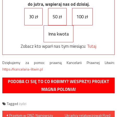
do jutra, wspieraj nas od dzisiaj.
30 zł
50 zł
100 zł
Inna kwota
Zobacz kto wparł nas tym miesiącu:
Tutaj
Dziękujemy za pomoc prawną Kancelarii Prawnej Litwin:
https://kancelaria-litwin.pl
PODOBA CI SIĘ TO CO ROBIMY? WESPRZYJ PROJEKT
MAGNA POLONIA!
Tagged
żydzi
Nawigacja
Przełom w ONZ: Najnowszy
Ukraińcy relatywizowali Rzeź