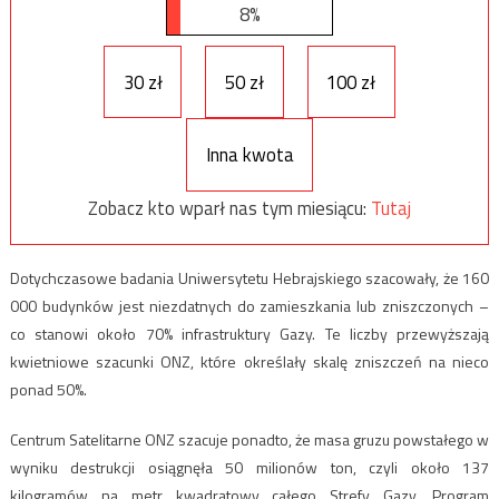
8%
30 zł
50 zł
100 zł
Inna kwota
Zobacz kto wparł nas tym miesiącu:
Tutaj
Dotychczasowe badania Uniwersytetu Hebrajskiego szacowały, że 160
000 budynków jest niezdatnych do zamieszkania lub zniszczonych –
co stanowi około 70% infrastruktury Gazy. Te liczby przewyższają
kwietniowe szacunki ONZ, które określały skalę zniszczeń na nieco
ponad 50%.
Centrum Satelitarne ONZ szacuje ponadto, że masa gruzu powstałego w
wyniku destrukcji osiągnęła 50 milionów ton, czyli około 137
kilogramów na metr kwadratowy całego Strefy Gazy. Program