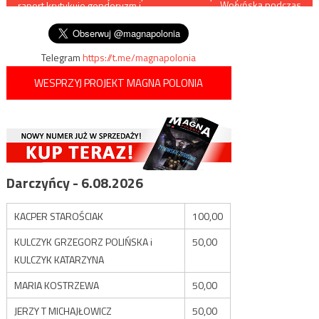
Wołyńską podczas
raport krytykuje genderyzm i
wydarzenia w Charkowie
wpisu
tranzycję
Telegram
https://t.me/magnapolonia
WESPRZYJ PROJEKT MAGNA POLONIA
Darczyńcy - 6.08.2026
KACPER STAROŚCIAK
100,00
KULCZYK GRZEGORZ POLIŃSKA i
50,00
KULCZYK KATARZYNA
MARIA KOSTRZEWA
50,00
JERZY T MICHAJŁOWICZ
50,00