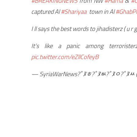
#BREAKINGNEWS
from NW
#Hama
&
#Q
captured Al
#Shariyaa
town in Al
#GhabPl
I ll says the best words to jihadisterz ( u
It’s like a panic among terrorist
pic.twitter.com/eZllCofeyB
— SyriaWarNews?￰ﾟﾇﾾ?￰ﾟﾇﾴ?￰ﾟﾇﾷ?￰ﾟﾇﾶ 