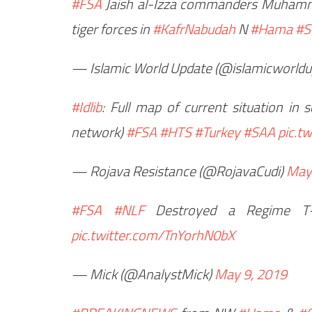
#FSA
Jaish al-Izza commanders Muhamma
tiger forces in
#KafrNabudah
N
#Hama
#S
— Islamic World Update (@islamicworld
#Idlib
: Full map of current situation in
network)
#FSA
#HTS
#Turkey
#SAA
pic.t
— Rojava Resistance (@RojavaCudi)
May
#FSA
#NLF
Destroyed a Regime T
pic.twitter.com/TnYorhN0bX
— Mick (@AnalystMick)
May 9, 2019