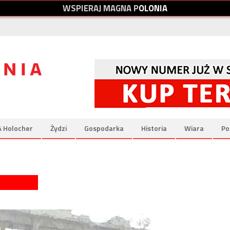
W
S
P
I
E
R
A
J
M
A
G
N
A
P
O
L
O
N
I
A
& Holocher
Żydzi
Gospodarka
Historia
Wiara
Po