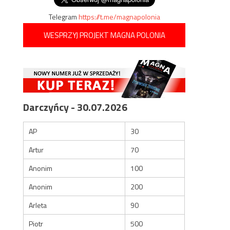
Telegram
https://t.me/magnapolonia
WESPRZYJ PROJEKT MAGNA POLONIA
Darczyńcy - 30.07.2026
AP
30
Artur
70
Anonim
100
Anonim
200
Arleta
90
Piotr
500