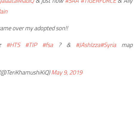
alaatalMadiQ
& just now
#SAA
#TIGERFORCE
& Ally
ain
 r game over my adopted son!!
erz
#HTS
#TIP
#fsa
? &
#JAshIzza
#Syria
map
(@TeriKhamushiKiQ)
May 9, 2019