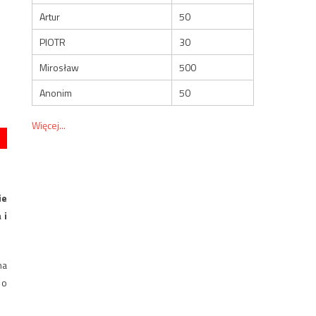
Artur
50
PIOTR
30
Mirosław
500
Anonim
50
Więcej...
ie
 i
na
 o