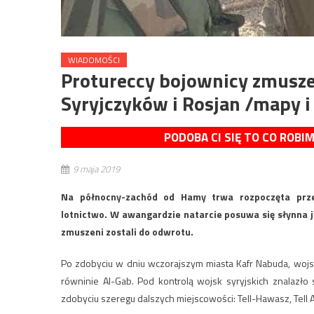
WIADOMOŚCI
Protureccy bojownicy zmusze
Syryjczyków i Rosjan /mapy i
PODOBA CI SIĘ TO CO ROBI
9 maja 2019
Na północny-zachód od Hamy trwa rozpoczęta przed
lotnictwo. W awangardzie natarcie posuwa się słynna j
zmuszeni zostali do odwrotu.
Po zdobyciu w dniu wczorajszym miasta Kafr Nabuda, wojsk
równinie Al-Gab. Pod kontrolą wojsk syryjskich znalazło
zdobyciu szeregu dalszych miejscowości: Tell-Hawasz, Tell 