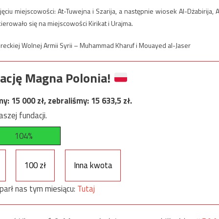
jęciu miejscowości: At-Tuwejna i Szarija, a następnie wiosek Al-Dżabirija, A
ierowało się na miejscowości Kirikat i Urajma.
reckiej Wolnej Armii Syrii – Muhammad Kharuf i Mouayed al-Jaser
ację Magna Polonia!
my:
15 000
zł, zebraliśmy:
15 633,5
zł.
szej fundacji.
104%
100 zł
Inna kwota
parł nas tym miesiącu:
Tutaj