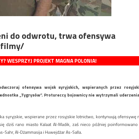
ni do odwrotu, trwa ofensywa
 filmy/
MY? WESPRZYJ PROJEKT MAGNA POLONIA!
wczoraj ofensywa wojsk syryjskich, wspieranych przez rosyjsk
ednostka „Tygrysów”. Protureccy bojownicy nie wytrzymali uderzenia
a syryjskie, wspierane przez rosyjskie lotnictwo, kontynuują ofensywę 
 się dziś rano miasto Kalaat Al-Madik, zaś nieco później poinformowano
As-Sahr, Al-Dżammasija i Huwejdżar As-Salla.