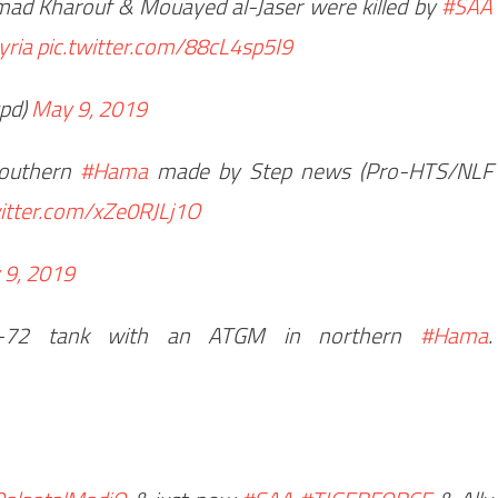
d Kharouf & Mouayed al-Jaser were killed by
#SAA
yria
pic.twitter.com/88cL4sp5I9
upd)
May 9, 2019
 southern
#Hama
made by Step news (Pro-HTS/NLF
witter.com/xZe0RJLj1O
 9, 2019
-72 tank with an ATGM in northern
#Hama
.