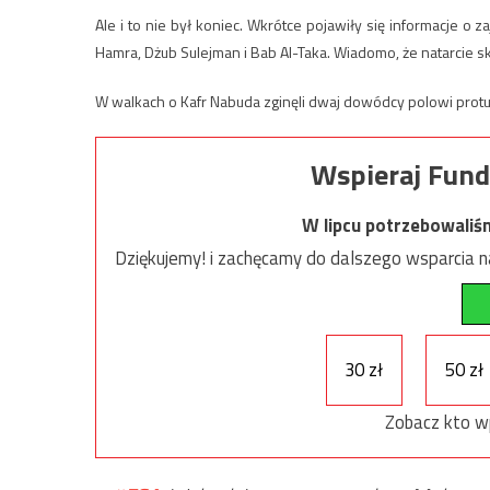
Ale i to nie był koniec. Wkrótce pojawiły się informacje o za
Hamra, Dżub Sulejman i Bab Al-Taka. Wiadomo, że natarcie sk
W walkach o Kafr Nabuda zginęli dwaj dowódcy polowi protu
Wspieraj Fund
W lipcu potrzebowaliś
Dziękujemy! i zachęcamy do dalszego wsparcia na
30 zł
50 zł
Zobacz kto w