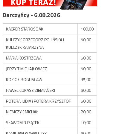
Darczyńcy - 6.08.2026
KACPER STAROŚCIAK
100,00
KULCZYK GRZEGORZ POLIŃSKA i
50,00
KULCZYK KATARZYNA
MARIA KOSTRZEWA
50,00
JERZY T MICHAJŁOWICZ
50,00
KOZIOŁ BOGUSŁAW
35,00
PAWEŁ ŁUKASZ ZIEMIAŃSKI
50,00
POTERA LIDIA i POTERA KRZYSZTOF
50,00
NIEMCZYK MICHAŁ
20,00
SŁAWOMIR PIĄTEK
10,00
KAMIL JAN KOWALCZYK
50,00