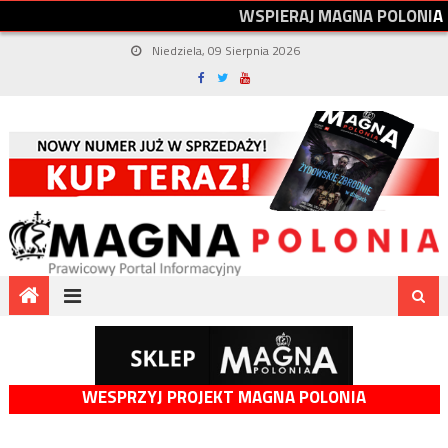
W
S
P
I
E
R
A
J
M
A
G
N
A
P
O
L
O
N
I
A
Niedziela, 09 Sierpnia 2026
WESPRZYJ PROJEKT MAGNA POLONIA