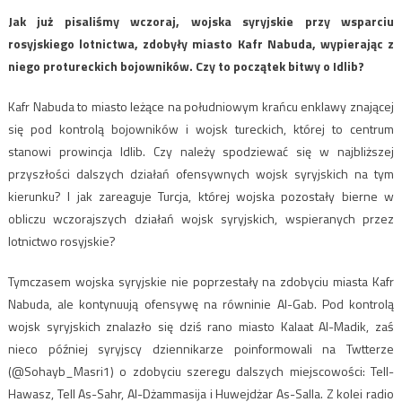
Jak już pisaliśmy wczoraj, wojska syryjskie przy wsparciu
rosyjskiego lotnictwa, zdobyły miasto Kafr Nabuda, wypierając z
niego protureckich bojowników. Czy to początek bitwy o Idlib?
Kafr Nabuda to miasto leżące na południowym krańcu enklawy znającej
się pod kontrolą bojowników i wojsk tureckich, której to centrum
stanowi prowincja Idlib. Czy należy spodziewać się w najbliższej
przyszłości dalszych działań ofensywnych wojsk syryjskich na tym
kierunku? I jak zareaguje Turcja, której wojska pozostały bierne w
obliczu wczorajszych działań wojsk syryjskich, wspieranych przez
lotnictwo rosyjskie?
Tymczasem wojska syryjskie nie poprzestały na zdobyciu miasta Kafr
Nabuda, ale kontynuują ofensywę na równinie Al-Gab. Pod kontrolą
wojsk syryjskich znalazło się dziś rano miasto Kalaat Al-Madik, zaś
nieco później syryjscy dziennikarze poinformowali na Twtterze
(@Sohayb_Masri1) o zdobyciu szeregu dalszych miejscowości: Tell-
Hawasz, Tell As-Sahr, Al-Dżammasija i Huwejdżar As-Salla. Z kolei radio