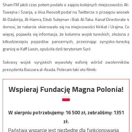
Sham FM jakiś czas potem podało o zajęciu kolejnych miejscowości: At-
Tuwejna i Szarija, a Viva Reovolt podał na Twitterze o przejęciu wiosek
Al-Dżabirija, Al-Hamra, Dżub Sulejman i Bab Al-Taka. Kanał Directorate 4
donosi, że natarcie skierowało się na miejscowości Kirikat i Urajma. Co
więcej, pojawiła się informacja, że kolumna wojsk tureckich, złożona z
kilkudziesięciu pojazdów pancernych, przecinając syryjsko-turecką
granicę w Kaff Liasin, opuściła dziś terytorium Syrii
Sukcesy wojsk syryjskich wywołały euforię wśród zwolenników
prezydenta Baszara al-Asada. Polecam taki oto filmik:
Wspieraj Fundację Magna Polonia!
W sierpniu potrzebujemy:
16 500
zł, zebraliśmy:
1351
zł.
Państwa wsparcie jest niezbędne dla funkcjonowania