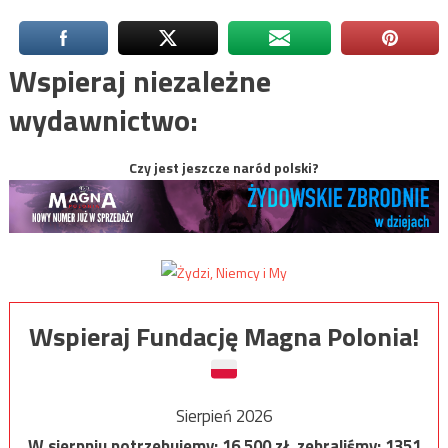
Wspieraj niezależne
wydawnictwo:
Czy jest jeszcze naród polski?
Wspieraj Fundację Magna Polonia!
Sierpień 2026
W sierpniu potrzebujemy:
16 500
zł, zebraliśmy:
1351