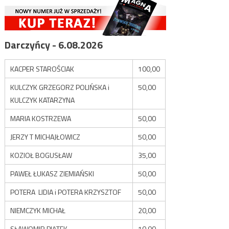
Darczyńcy - 6.08.2026
KACPER STAROŚCIAK
100,00
KULCZYK GRZEGORZ POLIŃSKA i
50,00
KULCZYK KATARZYNA
MARIA KOSTRZEWA
50,00
JERZY T MICHAJŁOWICZ
50,00
KOZIOŁ BOGUSŁAW
35,00
PAWEŁ ŁUKASZ ZIEMIAŃSKI
50,00
POTERA LIDIA i POTERA KRZYSZTOF
50,00
NIEMCZYK MICHAŁ
20,00
SŁAWOMIR PIĄTEK
10,00