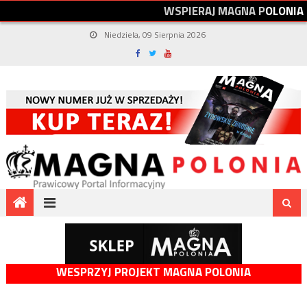
W
S
P
I
E
R
A
J
M
A
G
N
A
P
O
L
O
N
I
A
Niedziela, 09 Sierpnia 2026
WESPRZYJ PROJEKT MAGNA POLONIA