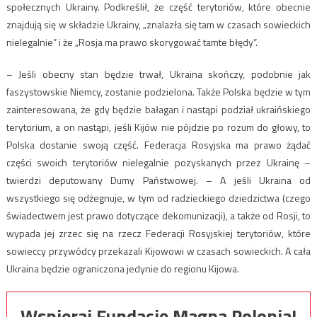
społecznych Ukrainy. Podkreślił, że część terytoriów, które obecnie
znajdują się w składzie Ukrainy, „znalazła się tam w czasach sowieckich
nielegalnie” i że „Rosja ma prawo skorygować tamte błędy”.
– Jeśli obecny stan będzie trwał, Ukraina skończy, podobnie jak
faszystowskie Niemcy, zostanie podzielona. Także Polska będzie w tym
zainteresowana, że gdy będzie bałagan i nastąpi podział ukraińskiego
terytorium, a on nastąpi, jeśli Kijów nie pójdzie po rozum do głowy, to
Polska dostanie swoją część. Federacja Rosyjska ma prawo żądać
części swoich terytoriów nielegalnie pozyskanych przez Ukrainę –
twierdzi deputowany Dumy Państwowej. – A jeśli Ukraina od
wszystkiego się odżegnuje, w tym od radzieckiego dziedzictwa (czego
świadectwem jest prawo dotyczące dekomunizacji), a także od Rosji, to
wypada jej zrzec się na rzecz Federacji Rosyjskiej terytoriów, które
sowieccy przywódcy przekazali Kijowowi w czasach sowieckich. A cała
Ukraina będzie ograniczona jedynie do regionu Kijowa.
Wspieraj Fundację Magna Polonia!