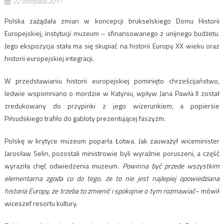
22 listopada 2017
Polska zażądała zmian w koncepcji brukselskiego Domu Historii
Europejskiej, instytucji muzeum – sfinansowanego z unijnego budżetu.
Jego ekspozycja stała ma się skupiać na historii Europy XX wieku oraz
historii europejskiej integracji.
W przedstawianiu historii europejskiej pominięto chrześcijaństwo,
ledwie wspomniano o mordzie w Katyniu, wpływ Jana Pawła II został
zredukowany do przypinki z jego wizerunkiem, a popiersie
Piłsudskiego trafiło do gabloty prezentującej faszyzm.
Polskę w krytyce muzeum poparła Łotwa. Jak zauważył wiceminister
Jarosław Selin, pozostali ministrowie byli wyraźnie poruszeni, a część
wyraziła chęć odwiedzenia muzeum.
Powinna być przede wszystkim
elementarna zgoda co do tego, że to nie jest najlepiej opowiedziana
historia Europy, że trzeba to zmienić i spokojnie o tym rozmawiać
– mówił
wiceszef resortu kultury.