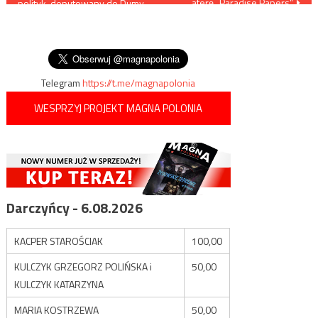
aferę „Paradise Papers”
polityk, deputowany do Dumy
wpisu
Państwowej wezwał Kijów do
zrzeczenia się ziem
„podarowanych Ukrainie
przez ZSRR”
Telegram
https://t.me/magnapolonia
WESPRZYJ PROJEKT MAGNA POLONIA
Darczyńcy - 6.08.2026
KACPER STAROŚCIAK
100,00
KULCZYK GRZEGORZ POLIŃSKA i
50,00
KULCZYK KATARZYNA
MARIA KOSTRZEWA
50,00