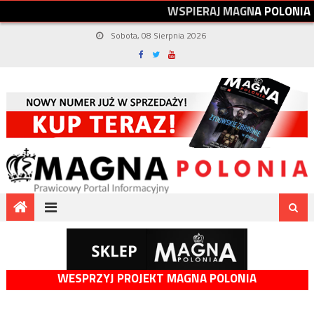
W
S
P
I
E
R
A
J
M
A
G
N
A
P
O
L
O
N
I
A
Sobota, 08 Sierpnia 2026
WESPRZYJ PROJEKT MAGNA POLONIA