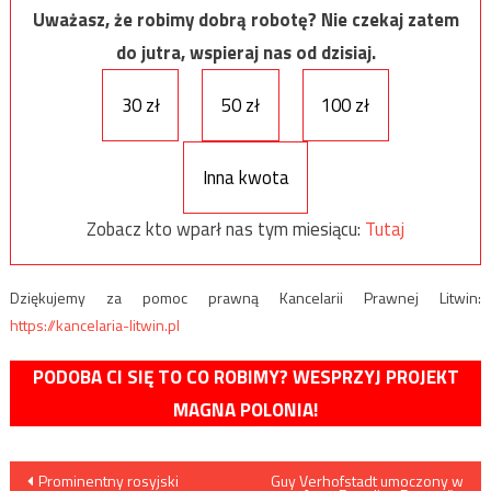
Uważasz, że robimy dobrą robotę? Nie czekaj zatem
do jutra, wspieraj nas od dzisiaj.
30 zł
50 zł
100 zł
Inna kwota
Zobacz kto wparł nas tym miesiącu:
Tutaj
Dziękujemy za pomoc prawną Kancelarii Prawnej Litwin:
https://kancelaria-litwin.pl
PODOBA CI SIĘ TO CO ROBIMY? WESPRZYJ PROJEKT
MAGNA POLONIA!
Nawigacja
Prominentny rosyjski
Guy Verhofstadt umoczony w