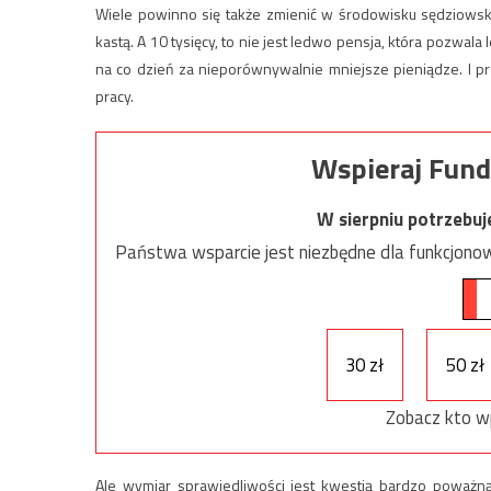
Wiele powinno się także zmienić w środowisku sędziowski
kastą. A 10 tysięcy, to nie jest ledwo pensja, która pozwa
na co dzień za nieporównywalnie mniejsze pieniądze. I pr
pracy.
Wspieraj Fund
W sierpniu potrzebu
Państwa wsparcie jest niezbędne dla funkcjonow
30 zł
50 zł
Zobacz kto w
Ale wymiar sprawiedliwości jest kwestią bardzo poważn