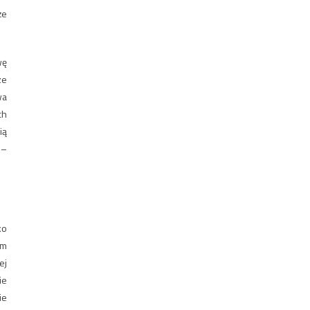
że
wę
ze
wa
ch
ią
 –
ko
im
ej
ie
ie