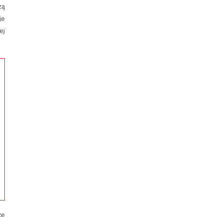
zą
je
ej
że