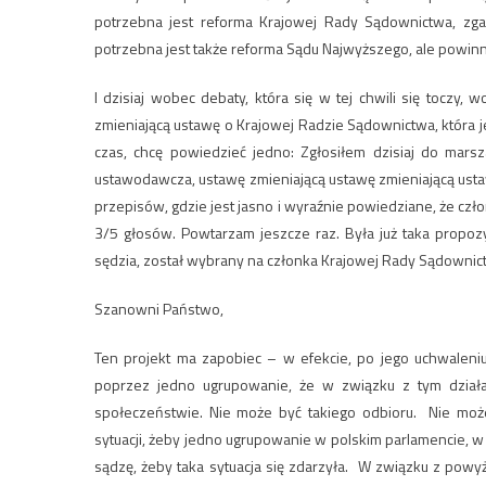
potrzebna jest reforma Krajowej Rady Sądownictwa, zga
potrzebna jest także reforma Sądu Najwyższego, ale powin
I dzisiaj wobec debaty, która się w tej chwili się toczy,
zmieniającą ustawę o Krajowej Radzie Sądownictwa, która je
czas, chcę powiedzieć jedno: Zgłosiłem dzisiaj do marsz
ustawodawcza, ustawę zmieniającą ustawę zmieniającą usta
przepisów, gdzie jest jasno i wyraźnie powiedziane, że c
3/5 głosów. Powtarzam jeszcze raz. Była już taka propo
sędzia, został wybrany na członka Krajowej Rady Sądownic
Szanowni Państwo,
Ten projekt ma zapobiec – w efekcie, po jego uchwaleni
poprzez jedno ugrupowanie, że w związku z tym działa
społeczeństwie. Nie może być takiego odbioru. Nie może
sytuacji, żeby jedno ugrupowanie w polskim parlamencie, w
sądzę, żeby taka sytuacja się zdarzyła. W związku z powyż