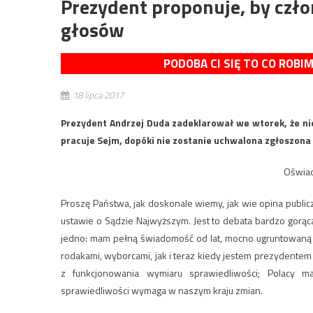
Prezydent proponuje, by czł
głosów
PODOBA CI SIĘ TO CO ROBI
18 lipca 2017
Prezydent Andrzej Duda zadeklarował we wtorek, że ni
pracuje Sejm, dopóki nie zostanie uchwalona zgłoszona
Oświad
Proszę Państwa, jak doskonale wiemy, jak wie opina publicz
ustawie o Sądzie Najwyższym. Jest to debata bardzo gorą
jedno: mam pełną świadomość od lat, mocno ugruntowaną 
rodakami, wyborcami, jak i teraz kiedy jestem prezydentem i
z funkcjonowania wymiaru sprawiedliwości; Polacy 
sprawiedliwości wymaga w naszym kraju zmian.