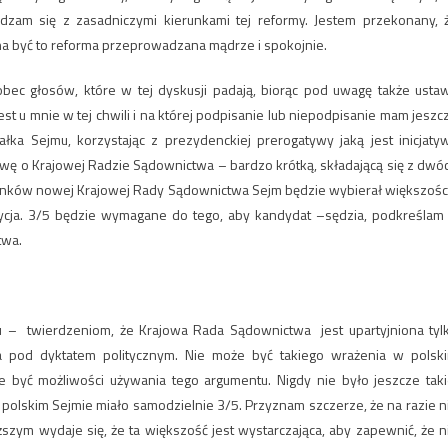
dzam się z zasadniczymi kierunkami tej reformy. Jestem przekonany, 
na być to reforma przeprowadzana mądrze i spokojnie.
 wobec głosów, które w tej dyskusji padają, biorąc pod uwagę także usta
st u mnie w tej chwili i na której podpisanie lub niepodpisanie mam jeszc
ałka Sejmu, korzystając z prezydenckiej prerogatywy jaką jest inicjaty
wę o Krajowej Radzie Sądownictwa – bardzo krótką, składającą się z dwó
złonków nowej Krajowej Rady Sądownictwa Sejm będzie wybierał większośc
zycja. 3/5 będzie wymagane do tego, aby kandydat –sędzia, podkreślam
twa.
u – twierdzeniom, że Krajowa Rada Sądownictwa jest upartyjniona tyl
 pod dyktatem politycznym. Nie może być takiego wrażenia w polsk
 być możliwości używania tego argumentu. Nigdy nie było jeszcze taki
 polskim Sejmie miało samodzielnie 3/5. Przyznam szczerze, że na razie n
szym wydaje się, że ta większość jest wystarczająca, aby zapewnić, że n