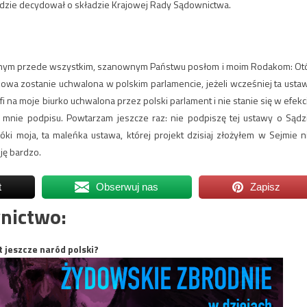
będzie decydował o składzie Krajowej Rady Sądownictwa.
ycznym przede wszystkim, szanownym Państwu posłom i moim Rodakom: Ot
kowa zostanie uchwalona w polskim parlamencie, jeżeli wcześniej ta usta
fi na moje biurko uchwalona przez polski parlament i nie stanie się w efekc
 mnie podpisu. Powtarzam jeszcze raz: nie podpiszę tej ustawy o Sądz
óki moja, ta maleńka ustawa, której projekt dzisiaj złożyłem w Sejmie n
ję bardzo.
t
Obserwuj nas
Zapisz
nictwo:
t jeszcze naród polski?