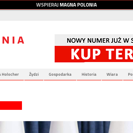
W
S
P
I
E
R
A
J
M
A
G
N
A
P
O
L
O
N
I
A
& Holocher
Żydzi
Gospodarka
Historia
Wiara
Po