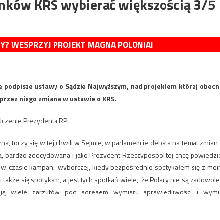
onków KRS wybierać większością 3/5
MY? WESPRZYJ PROJEKT MAGNA POLONIA!
e podpisze ustawy o Sądzie Najwyższym, nad projektem której obecn
 przez niego zmiana w ustawie o KRS.
czenie Prezydenta RP:
na, toczy się w tej chwili w Sejmie, w parlamencie debata na temat zmian
ca, bardzo zdecydowana i jako Prezydent Rzeczypospolitej chcę powiedzi
w czasie kampanii wyborczej, kiedy bezpośrednio spotykałem się z moi
 także się spotykam, a jest tych spotkań wiele, że Polacy nie są zadowole
mają wiele zarzutów pod adresem wymiaru sprawiedliwości i wymi