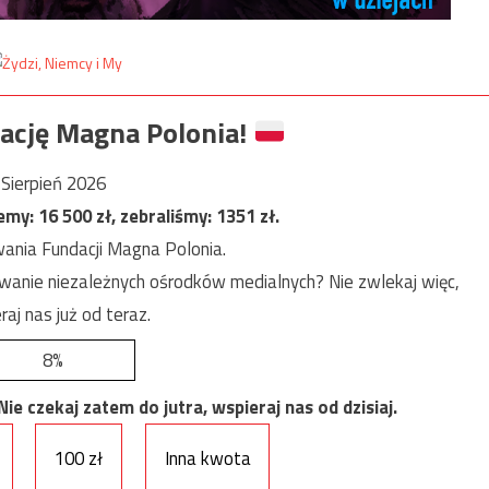
ację Magna Polonia!
Sierpień 2026
jemy:
16 500
zł, zebraliśmy:
1351
zł.
ania Fundacji Magna Polonia.
anie niezależnych ośrodków medialnych? Nie zwlekaj więc,
raj nas już od teraz.
8%
e czekaj zatem do jutra, wspieraj nas od dzisiaj.
100 zł
Inna kwota