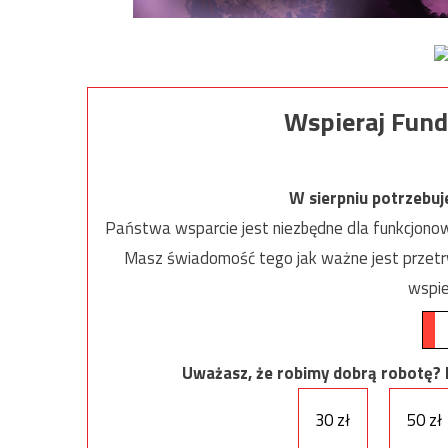
Wspieraj Fund
W sierpniu potrzebu
Państwa wsparcie jest niezbędne dla funkcjonow
Masz świadomość tego jak ważne jest przetrw
wspie
Uważasz, że robimy dobrą robotę? Ni
30 zł
50 zł