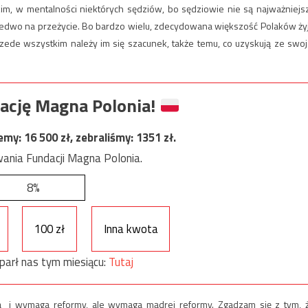
m, w mentalności niektórych sędziów, bo sędziowie nie są najważniejs
la ledwo na przeżycie. Bo bardzo wielu, zdecydowana większość Polaków ży
zede wszystkim należy im się szacunek, także temu, co uzyskują ze swoj
ację Magna Polonia!
jemy:
16 500
zł, zebraliśmy:
1351
zł.
ania Fundacji Magna Polonia.
8%
100 zł
Inna kwota
parł nas tym miesiącu:
Tutaj
ą i wymaga reformy, ale wymaga mądrej reformy. Zgadzam się z tym, 