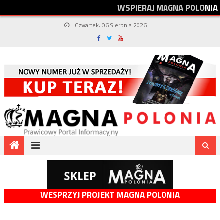
W
S
P
I
E
R
A
J
M
A
G
N
A
P
O
L
O
N
I
A
Czwartek, 06 Sierpnia 2026
WESPRZYJ PROJEKT MAGNA POLONIA