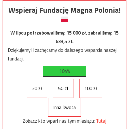
Wspieraj Fundację Magna Polonia!
W lipcu potrzebowaliśmy:
15 000
zł, zebraliśmy:
15
633,5
zł.
Dziękujemy! i zachęcamy do dalszego wsparcia naszej
fundacji.
104%
30 zł
50 zł
100 zł
Inna kwota
Zobacz kto wparł nas tym miesiącu:
Tutaj