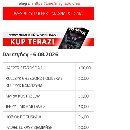
Telegram
https://t.me/magnapolonia
WESPRZYJ PROJEKT MAGNA POLONIA
Darczyńcy - 6.08.2026
KACPER STAROŚCIAK
100,00
KULCZYK GRZEGORZ POLIŃSKA i
50,00
KULCZYK KATARZYNA
MARIA KOSTRZEWA
50,00
JERZY T MICHAJŁOWICZ
50,00
KOZIOŁ BOGUSŁAW
35,00
PAWEŁ ŁUKASZ ZIEMIAŃSKI
50,00