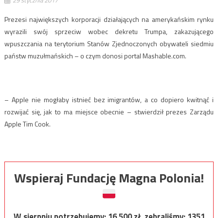
Prezesi największych korporacji działających na amerykańskim rynku
wyrazili swój sprzeciw wobec dekretu Trumpa, zakazującego
wpuszczania na terytorium Stanów Zjednoczonych obywateli siedmiu
państw muzułmańskich – o czym donosi portal Mashable.com.
– Apple nie mogłaby istnieć bez imigrantów, a co dopiero kwitnąć i
rozwijać się, jak to ma miejsce obecnie – stwierdził prezes Zarządu
Apple Tim Cook.
Wspieraj Fundację Magna Polonia!
W sierpniu potrzebujemy:
16 500
zł, zebraliśmy:
1351