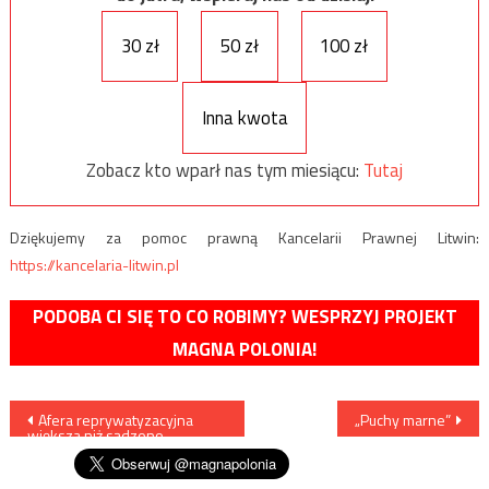
30 zł
50 zł
100 zł
Inna kwota
Zobacz kto wparł nas tym miesiącu:
Tutaj
Dziękujemy za pomoc prawną Kancelarii Prawnej Litwin:
https://kancelaria-litwin.pl
PODOBA CI SIĘ TO CO ROBIMY? WESPRZYJ PROJEKT
MAGNA POLONIA!
Nawigacja
Afera reprywatyzacyjna
„Puchy marne”
większa niż sądzono
wpisu