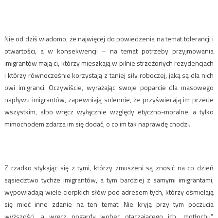
Nie od dziś wiadomo, że najwięcej do powiedzenia na temat tolerancji i
otwartości, a w konsekwencji – na temat potrzeby przyjmowania
imigrantów mają ci, którzy mieszkają w pilnie strzeżonych rezydencjach
i którzy równocześnie korzystają z taniej siły roboczej, jaką są dla nich
owi imigranci. Oczywiście, wyrażając swoje poparcie dla masowego
napływu imigrantów, zapewniają solennie, że przyświecają im przede
wszystkim, albo wręcz wyłącznie względy etyczno-moralne, a tylko
mimochodem zdarza im się dodać, o co im tak naprawdę chodzi.
Z rzadko stykając się z tymi, którzy zmuszeni są znosić na co dzień
sąsiedztwo tychże imigrantów, a tym bardziej z samymi imigrantami,
wypowiadają wiele cierpkich słów pod adresem tych, którzy ośmielają
się mieć inne zdanie na ten temat. Nie kryją przy tym poczucia
wyższości, a wręcz pogardy wobec otaczającego ich „motłochu”.