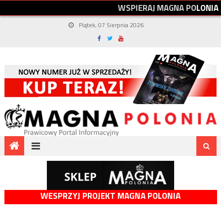
W
S
P
I
E
R
A
J
M
A
G
N
A
P
O
L
O
N
I
A
Piątek, 07 Sierpnia 2026
WESPRZYJ PROJEKT MAGNA POLONIA