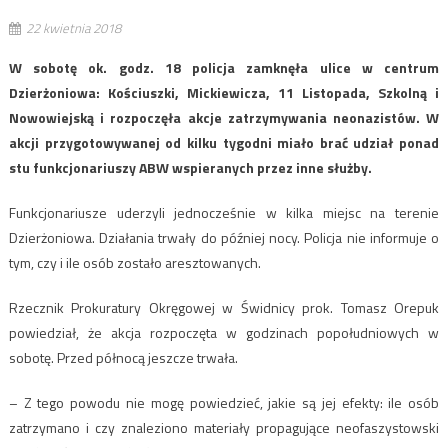
22 kwietnia 2018
W sobotę ok. godz. 18 policja zamknęła ulice w centrum
Dzierżoniowa: Kościuszki, Mickiewicza, 11 Listopada, Szkolną i
Nowowiejską i rozpoczęła akcje zatrzymywania neonazistów. W
akcji przygotowywanej od kilku tygodni miało brać udział ponad
stu funkcjonariuszy ABW wspieranych przez inne służby.
Funkcjonariusze uderzyli jednocześnie w kilka miejsc na terenie
Dzierżoniowa. Działania trwały do później nocy. Policja nie informuje o
tym, czy i ile osób zostało aresztowanych.
Rzecznik Prokuratury Okręgowej w Świdnicy prok. Tomasz Orepuk
powiedział, że akcja rozpoczęta w godzinach popołudniowych w
sobotę. Przed północą jeszcze trwała.
– Z tego powodu nie mogę powiedzieć, jakie są jej efekty: ile osób
zatrzymano i czy znaleziono materiały propagujące neofaszystowski