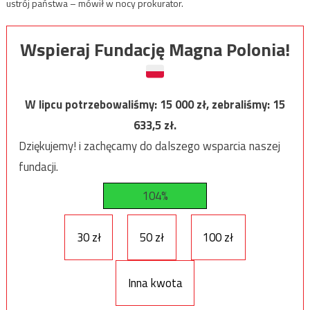
ustrój państwa – mówił w nocy prokurator.
Wspieraj Fundację Magna Polonia!
W lipcu potrzebowaliśmy:
15 000
zł, zebraliśmy:
15
633,5
zł.
Dziękujemy! i zachęcamy do dalszego wsparcia naszej
fundacji.
104%
30 zł
50 zł
100 zł
Inna kwota