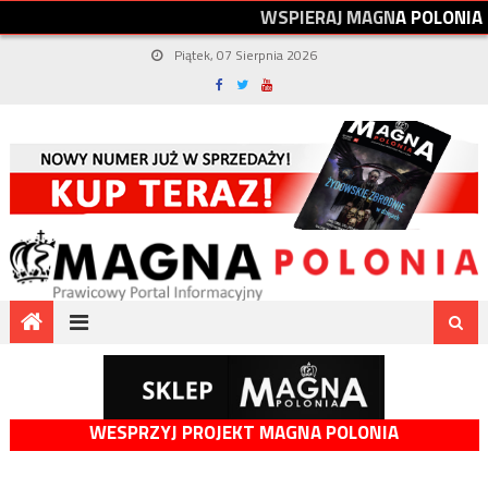
W
S
P
I
E
R
A
J
M
A
G
N
A
P
O
L
O
N
I
A
Piątek, 07 Sierpnia 2026
WESPRZYJ PROJEKT MAGNA POLONIA