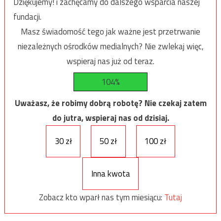
Dziękujemy! i zachęcamy do dalszego wsparcia naszej
fundacji.
Masz świadomość tego jak ważne jest przetrwanie
niezależnych ośrodków medialnych? Nie zwlekaj więc,
wspieraj nas już od teraz.
104%
Uważasz, że robimy dobrą robotę? Nie czekaj zatem
do jutra, wspieraj nas od dzisiaj.
30 zł
50 zł
100 zł
Inna kwota
Zobacz kto wparł nas tym miesiącu:
Tutaj