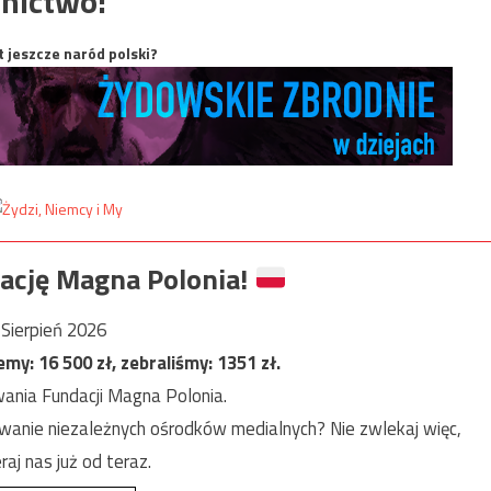
nictwo:
t jeszcze naród polski?
ację Magna Polonia!
Sierpień 2026
jemy:
16 500
zł, zebraliśmy:
1351
zł.
ania Fundacji Magna Polonia.
anie niezależnych ośrodków medialnych? Nie zwlekaj więc,
raj nas już od teraz.