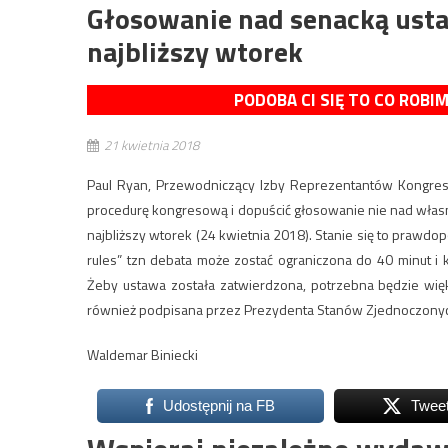
Głosowanie nad senacką usta
najbliższy wtorek
PODOBA CI SIĘ TO CO ROBI
21 kwietnia 2018
Paul Ryan, Przewodniczący Izby Reprezentantów Kongres
procedurę kongresową i dopuścić głosowanie nie nad włas
najbliższy wtorek (24 kwietnia 2018). Stanie się to prawd
rules” tzn debata może zostać ograniczona do 40 minut i
Żeby ustawa została zatwierdzona, potrzebna będzie wię
również podpisana przez Prezydenta Stanów Zjednoczony
Waldemar Biniecki
Udostępnij na FB
Twee