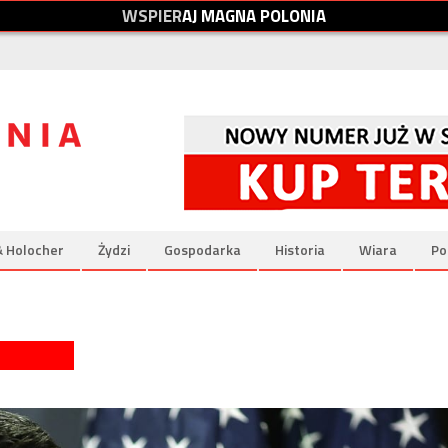
W
S
P
I
E
R
A
J
M
A
G
N
A
P
O
L
O
N
I
A
& Holocher
Żydzi
Gospodarka
Historia
Wiara
Po