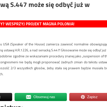
wą S.447 może się odbyć już w
MY? WESPRZYJ PROJEKT MAGNA POLONIA!
u USA (Speaker of the House) zamierza zawiesić normalnie obowiązują
ną ustawą H.R.1226, a nad senacką S.447! Głosowanie może się odbyć już
opodobnie zgodnie ze wskazaniami procedury znanej jako „suspension of t
 kongresmeni nie będą mogli proponować żadnych zmian do tekstu ustaw
kszość 2/3 wszystkich głosów, żeby stała się prawem będzie musiała b
ch.
t
Obserwuj nas
Zapisz