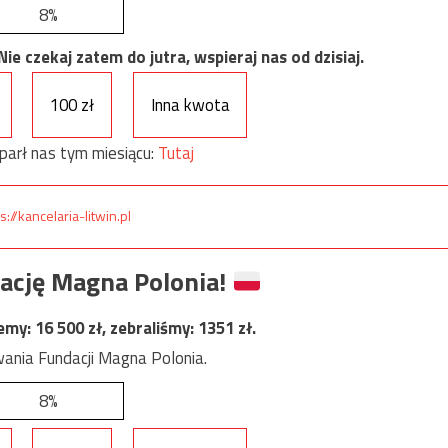
8%
e czekaj zatem do jutra, wspieraj nas od dzisiaj.
100 zł
Inna kwota
parł nas tym miesiącu:
Tutaj
s://kancelaria-litwin.pl
ację Magna Polonia!
jemy:
16 500
zł, zebraliśmy:
1351
zł.
ania Fundacji Magna Polonia.
8%