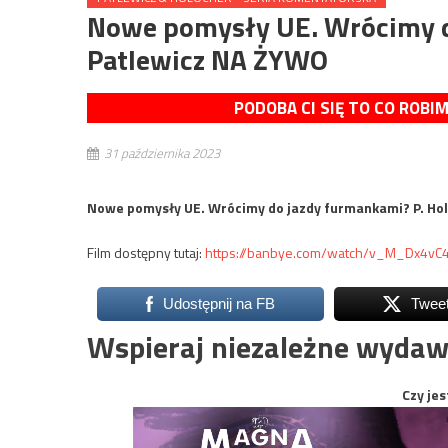
Nowe pomysły UE. Wrócimy do
Patlewicz NA ŻYWO
PODOBA CI SIĘ TO CO ROBI
31 października 2023
Nowe pomysły UE. Wrócimy do jazdy furmankami? P. Hol
Film dostępny tutaj:
https://banbye.com/watch/v_M_Dx4vC
Udostępnij na FB
Twee
Wspieraj niezależne wydaw
Czy jes