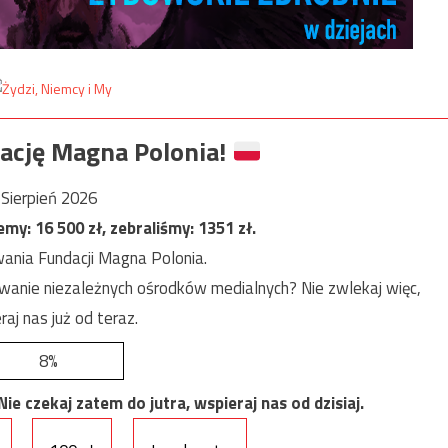
ację Magna Polonia!
Sierpień 2026
jemy:
16 500
zł, zebraliśmy:
1351
zł.
ania Fundacji Magna Polonia.
anie niezależnych ośrodków medialnych? Nie zwlekaj więc,
raj nas już od teraz.
8%
e czekaj zatem do jutra, wspieraj nas od dzisiaj.