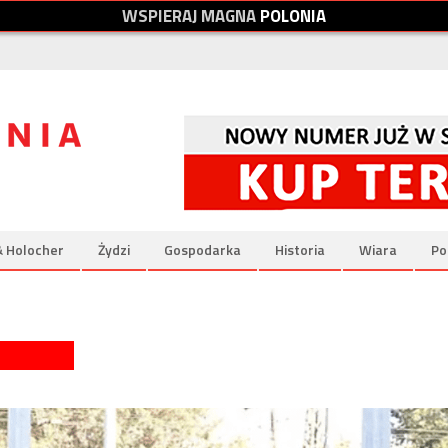
W
S
P
I
E
R
A
J
M
A
G
N
A
P
O
L
O
N
I
A
& Holocher
Żydzi
Gospodarka
Historia
Wiara
Po