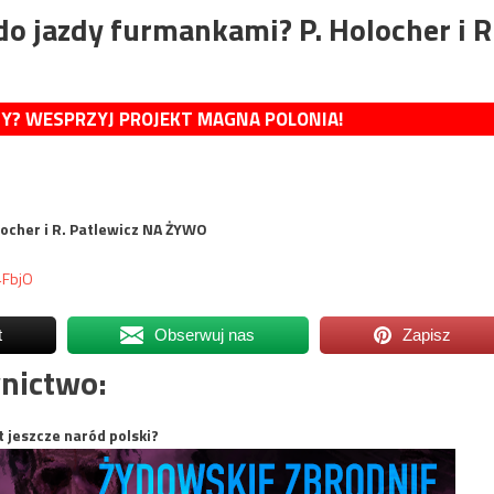
 jazdy furmankami? P. Holocher i R
MY? WESPRZYJ PROJEKT MAGNA POLONIA!
ocher i R. Patlewicz NA ŻYWO
4FbjO
t
Obserwuj nas
Zapisz
nictwo:
t jeszcze naród polski?