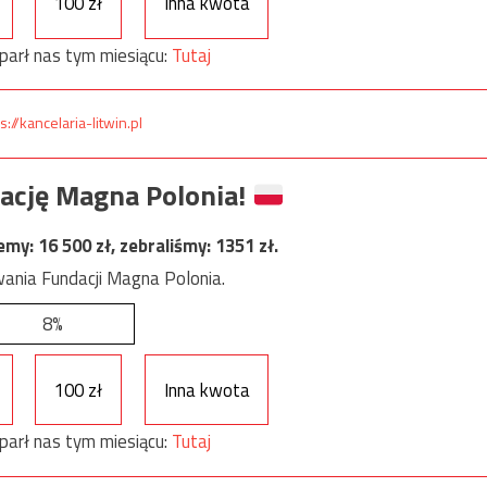
100 zł
Inna kwota
parł nas tym miesiącu:
Tutaj
s://kancelaria-litwin.pl
ację Magna Polonia!
jemy:
16 500
zł, zebraliśmy:
1351
zł.
ania Fundacji Magna Polonia.
8%
100 zł
Inna kwota
parł nas tym miesiącu:
Tutaj