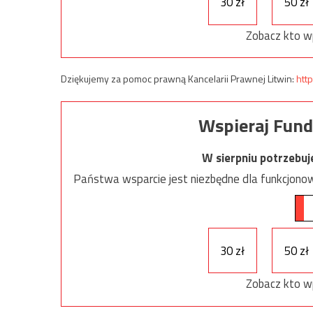
30 zł
50 zł
Zobacz kto w
Dziękujemy za pomoc prawną Kancelarii Prawnej Litwin:
http
Wspieraj Fund
W sierpniu potrzebu
Państwa wsparcie jest niezbędne dla funkcjonow
30 zł
50 zł
Zobacz kto w