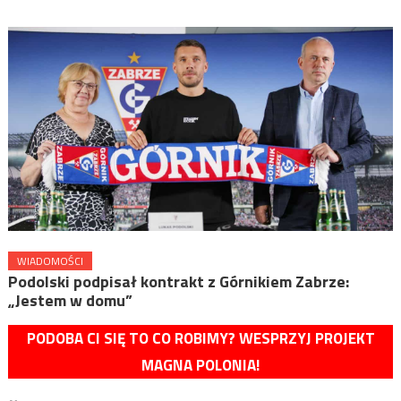
WIADOMOŚCI
Podolski podpisał kontrakt z Górnikiem Zabrze:
„Jestem w domu”
PODOBA CI SIĘ TO CO ROBIMY? WESPRZYJ PROJEKT
MAGNA POLONIA!