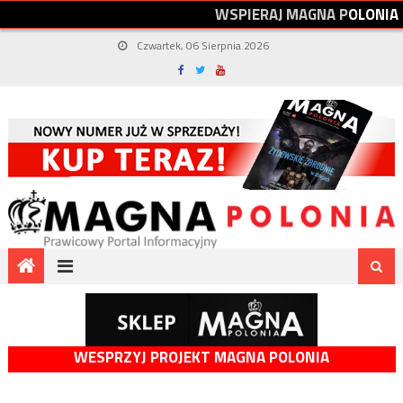
W
S
P
I
E
R
A
J
M
A
G
N
A
P
O
L
O
N
I
A
Czwartek, 06 Sierpnia 2026
WESPRZYJ PROJEKT MAGNA POLONIA