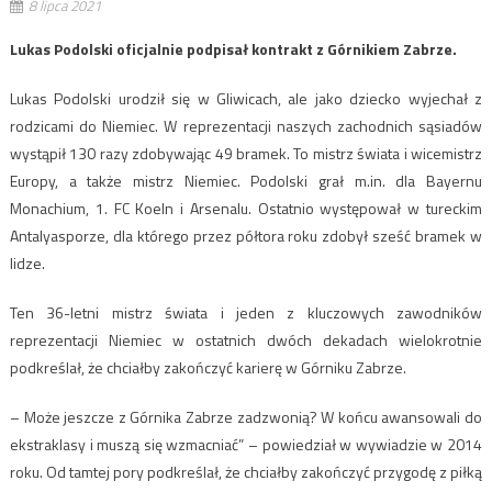
8 lipca 2021
Lukas Podolski oficjalnie podpisał kontrakt z Górnikiem Zabrze.
Lukas Podolski urodził się w Gliwicach, ale jako dziecko wyjechał z
rodzicami do Niemiec. W reprezentacji naszych zachodnich sąsiadów
wystąpił 130 razy zdobywając 49 bramek. To mistrz świata i wicemistrz
Europy, a także mistrz Niemiec. Podolski grał m.in. dla Bayernu
Monachium, 1. FC Koeln i Arsenalu. Ostatnio występował w tureckim
Antalyasporze, dla którego przez półtora roku zdobył sześć bramek w
lidze.
Ten 36-letni mistrz świata i jeden z kluczowych zawodników
reprezentacji Niemiec w ostatnich dwóch dekadach wielokrotnie
podkreślał, że chciałby zakończyć karierę w Górniku Zabrze.
– Może jeszcze z Górnika Zabrze zadzwonią? W końcu awansowali do
ekstraklasy i muszą się wzmacniać” – powiedział w wywiadzie w 2014
roku. Od tamtej pory podkreślał, że chciałby zakończyć przygodę z piłką