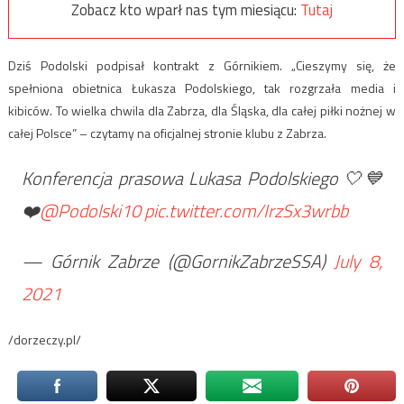
Zobacz kto wparł nas tym miesiącu:
Tutaj
Dziś Podolski podpisał kontrakt z Górnikiem. „Cieszymy się, że
spełniona obietnica Łukasza Podolskiego, tak rozgrzała media i
kibiców. To wielka chwila dla Zabrza, dla Śląska, dla całej piłki nożnej w
całej Polsce” – czytamy na oficjalnej stronie klubu z Zabrza.
Konferencja prasowa Lukasa Podolskiego 🤍💙
❤️
@Podolski10
pic.twitter.com/IrzSx3wrbb
— Górnik Zabrze (@GornikZabrzeSSA)
July 8,
2021
/dorzeczy.pl/