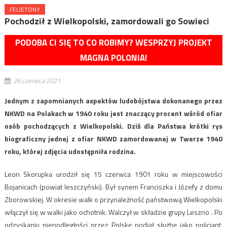
FELIETONY
Pochodził z Wielkopolski, zamordowali go Sowieci
PODOBA CI SIĘ TO CO ROBIMY? WESPRZYJ PROJEKT
MAGNA POLONIA!
26 czerwca 2021
Jednym z zapomnianych aspektów ludobójstwa dokonanego przez
NKWD na Polakach w 1940 roku jest znaczący procent wśród ofiar
osób pochodzących z Wielkopolski. Dziś dla Państwa krótki rys
biograficzny jednej z ofiar NKWD zamordowanej w Twerze 1940
roku, której zdjęcia udostępniła rodzina.
Leon Skorupka urodził się 15 czerwca 1901 roku w miejscowości
Bojanicach (powiat leszczyński). Był synem Franciszka i Józefy z domu
Zborowskiej. W okresie walk o przynależność państwową Wielkopolski
włączył się w walki jako ochotnik. Walczył w składzie grupy Leszno . Po
odzyskaniu niepodległości przez Polskę podjął służbę jako policjant.