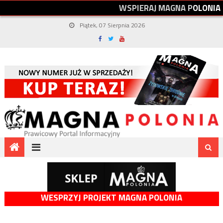
W
S
P
I
E
R
A
J
M
A
G
N
A
P
O
L
O
N
I
A
Piątek, 07 Sierpnia 2026
WESPRZYJ PROJEKT MAGNA POLONIA