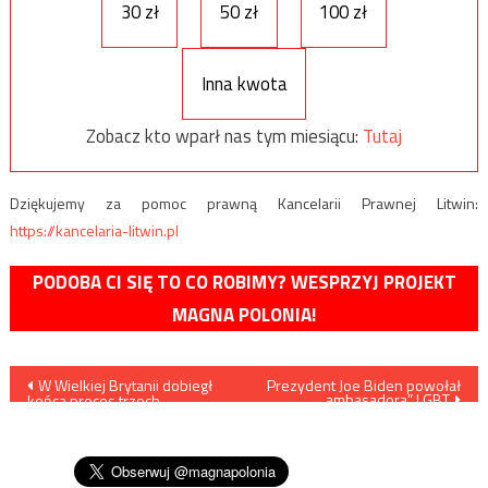
30 zł
50 zł
100 zł
Inna kwota
Zobacz kto wparł nas tym miesiącu:
Tutaj
Dziękujemy za pomoc prawną Kancelarii Prawnej Litwin:
https://kancelaria-litwin.pl
PODOBA CI SIĘ TO CO ROBIMY? WESPRZYJ PROJEKT
MAGNA POLONIA!
Nawigacja
W Wielkiej Brytanii dobiegł
Prezydent Joe Biden powołał
„ambasadora” LGBT
końca proces trzech
wpisu
członków gangu, którzy
zmuszali setki Polaków do
niewolniczej pracy