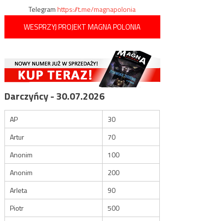
Telegram
https://t.me/magnapolonia
WESPRZYJ PROJEKT MAGNA POLONIA
Darczyńcy - 30.07.2026
AP
30
Artur
70
Anonim
100
Anonim
200
Arleta
90
Piotr
500