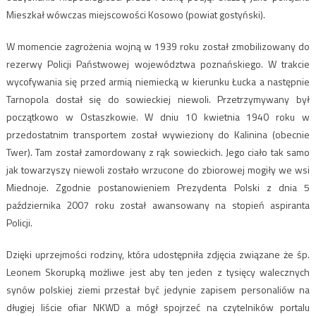
Mieszkał wówczas miejscowości Kosowo (powiat gostyński).
W momencie zagrożenia wojną w 1939 roku został zmobilizowany do
rezerwy Policji Państwowej województwa poznańskiego. W trakcie
wycofywania się przed armią niemiecką w kierunku Łucka a następnie
Tarnopola dostał się do sowieckiej niewoli. Przetrzymywany był
początkowo w Ostaszkowie. W dniu 10 kwietnia 1940 roku w
przedostatnim transportem został wywieziony do Kalinina (obecnie
Twer). Tam został zamordowany z rąk sowieckich. Jego ciało tak samo
jak towarzyszy niewoli zostało wrzucone do zbiorowej mogiły we wsi
Miednoje. Zgodnie postanowieniem Prezydenta Polski z dnia 5
października 2007 roku został awansowany na stopień aspiranta
Policji.
Dzięki uprzejmości rodziny, która udostępniła zdjęcia związane że śp.
Leonem Skorupką możliwe jest aby ten jeden z tysięcy walecznych
synów polskiej ziemi przestał być jedynie zapisem personaliów na
długiej liście ofiar NKWD a mógł spojrzeć na czytelników portalu