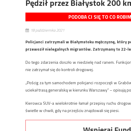
Pędził przez Białystok 200 k
PODOBA CI SIĘ TO CO ROBI
18 października 2021
Policjanci zatrzymali w Białymstoku mężczyznę, który 
przewoził nielegalnych migrantów. Zatrzymany to 22-let
Do tego zdarzenia doszło w niedzielę nad ranem. Funkcjona
nie zatrzymał się do kontroli drogowej.
„Pościg za tym samochodem policjanci rozpoczęli w Grabó
uciekał trasą generalską w kierunku Warszawy” – opisują pol
Kierowca SUV-a wielokrotnie łamał przepisy ruchu drogo
świetle w chwili, gdy na przejściu znajdowali się piesi.
Wspieraj Fund