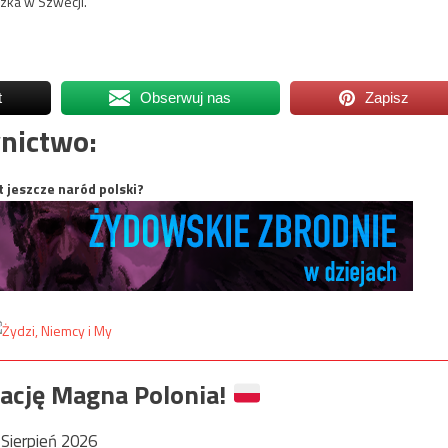
szka w Szwecji.
t
Obserwuj nas
Zapisz
nictwo:
t jeszcze naród polski?
ację Magna Polonia!
Sierpień 2026