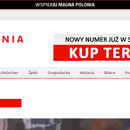
W
S
P
I
E
R
A
J
M
A
G
N
A
P
O
L
O
N
I
A
& Holocher
Żydzi
Gospodarka
Historia
Wiara
Po