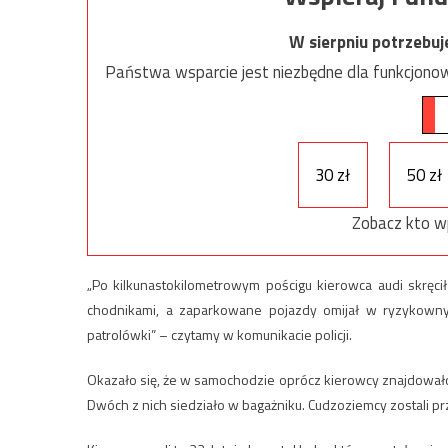
W sierpniu potrzebu
Państwa wsparcie jest niezbędne dla funkcjonow
30 zł
50 zł
Zobacz kto w
„Po kilkunastokilometrowym pościgu kierowca audi skręcił
chodnikami, a zaparkowane pojazdy omijał w ryzykowny sp
patrolówki” – czytamy w komunikacie policji.
Okazało się, że w samochodzie oprócz kierowcy znajdowało si
Dwóch z nich siedziało w bagażniku. Cudzoziemcy zostali pr