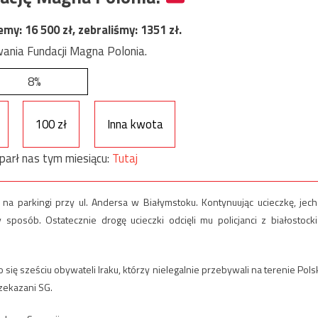
jemy:
16 500
zł, zebraliśmy:
1351
zł.
ania Fundacji Magna Polonia.
8%
100 zł
Inna kwota
parł nas tym miesiącu:
Tutaj
 na parkingi przy ul. Andersa w Białymstoku. Kontynuując ucieczkę, jech
osób. Ostatecznie drogę ucieczki odcięli mu policjanci z białostocki
ę sześciu obywateli Iraku, którzy nielegalnie przebywali na terenie Polsk
zekazani SG.