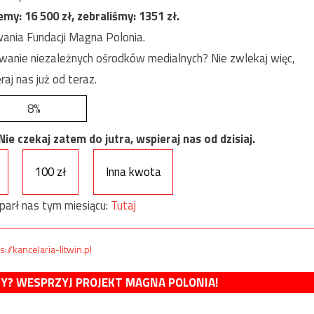
jemy:
16 500
zł, zebraliśmy:
1351
zł.
ania Fundacji Magna Polonia.
anie niezależnych ośrodków medialnych? Nie zwlekaj więc,
raj nas już od teraz.
8%
e czekaj zatem do jutra, wspieraj nas od dzisiaj.
100 zł
Inna kwota
parł nas tym miesiącu:
Tutaj
s://kancelaria-litwin.pl
MY? WESPRZYJ PROJEKT MAGNA POLONIA!