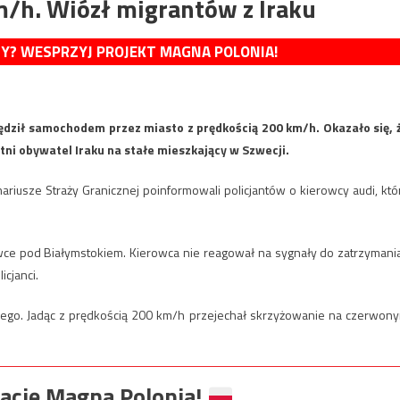
m/h. Wiózł migrantów z Iraku
MY? WESPRZYJ PROJEKT MAGNA POLONIA!
pędził samochodem przez miasto z prędkością 200 km/h. Okazało się, 
ni obywatel Iraku na stałe mieszkający w Szwecji.
riusze Straży Granicznej poinformowali policjantów o kierowcy audi, któ
wce pod Białymstokiem. Kierowca nie reagował na sygnały do zatrzymania
icjanci.
wego. Jadąc z prędkością 200 km/h przejechał skrzyżowanie na czerwon
ację Magna Polonia!