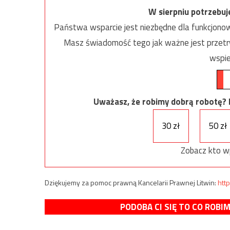
W sierpniu potrzebu
Państwa wsparcie jest niezbędne dla funkcjonow
Masz świadomość tego jak ważne jest przetrw
wspie
Uważasz, że robimy dobrą robotę? Ni
30 zł
50 zł
Zobacz kto w
Dziękujemy za pomoc prawną Kancelarii Prawnej Litwin:
http
PODOBA CI SIĘ TO CO ROBI