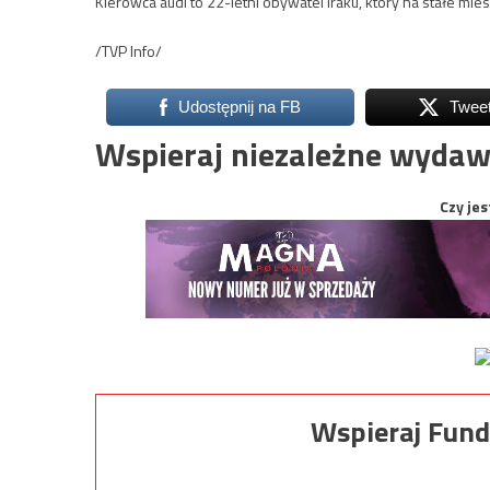
Kierowca audi to 22-letni obywatel Iraku, który na stałe mie
/TVP Info/
Udostępnij na FB
Twee
Wspieraj niezależne wydaw
Czy jes
Wspieraj Fund