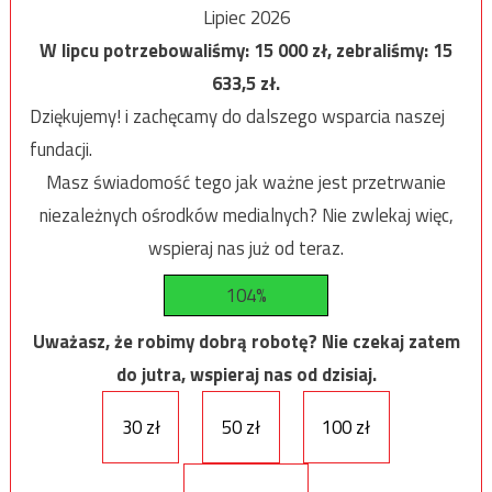
Lipiec 2026
W lipcu potrzebowaliśmy:
15 000
zł, zebraliśmy:
15
633,5
zł.
Dziękujemy! i zachęcamy do dalszego wsparcia naszej
fundacji.
Masz świadomość tego jak ważne jest przetrwanie
niezależnych ośrodków medialnych? Nie zwlekaj więc,
wspieraj nas już od teraz.
104%
Uważasz, że robimy dobrą robotę? Nie czekaj zatem
do jutra, wspieraj nas od dzisiaj.
30 zł
50 zł
100 zł