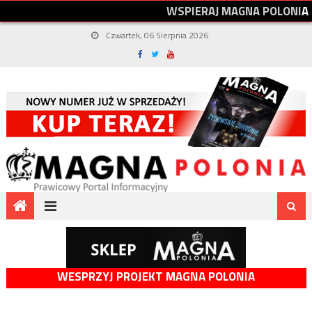
W
S
P
I
E
R
A
J
M
A
G
N
A
P
O
L
O
N
I
A
Czwartek, 06 Sierpnia 2026
WESPRZYJ PROJEKT MAGNA POLONIA