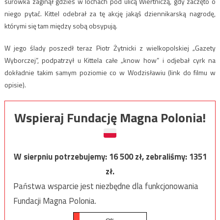
surówka zaginął gdzieś w lochach pod ulicą Wiertniczą, gdy zaczęto o
niego pytać. Kittel odebrał za tę akcję jakąś dziennikarską nagrodę,
którymi się tam między sobą obsypują.
W jego ślady poszedł teraz Piotr Żytnicki z wielkopolskiej „Gazety
Wyborczej”, podpatrzył u Kittela całe „know how” i odjebał cyrk na
dokładnie takim samym poziomie co w Wodzisławiu (link do filmu w
opisie).
Wspieraj Fundację Magna Polonia!
W sierpniu potrzebujemy:
16 500
zł, zebraliśmy:
1351
zł.
Państwa wsparcie jest niezbędne dla funkcjonowania
Fundacji Magna Polonia.