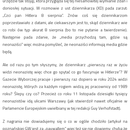
urzędzie tak stoją), która przygląda się tej niesamowitej wymianie zdań i
doniosłej sytuacji. W rozmowie z ust dziennikarza (XD) pada zarzut:
„Czci pan Hitlera 8 sierpnia”. Znów coś się dziennikarzom
poprzestawiało z datami, ale ciekawszym jest to, skąd dziennikarz wie
co robi ów typ akurat 8 sierpnia (bo to nie pytanie a twierdzenie).
Następnie pada zdanie, że „media przychodzą tam, gdzie są
neonaziści” więc można pomyśleć, że neonaziści informują media gdzie
będą.
Ale od razu po tym słyszymy, że dziennikarz „pierwszy raz w życiu
widzi neonazistę więc chce go spytać co go fascynuje w Hitlerze”? W
Gazecie Wyborczej pracuje i pierwszy raz dopiero w roku 2024 widzi
neonazistę, których za każdym rogiem widzą jej pracownicy od 1989
roku? Ślepy czy co? Przecież co roku 11 listopada dziesiątki tysięcy
neonazistów idą ulicami Warszawy (jak stwierdził nawet oficjalnie w
Parlamencie Europejskim uwielbiany w tej redakcji Guy Verhofstadt).
Z nagrania nie dowiadujemy się o co w ogóle chodziło (artykuł na
poznańskiej GW jest za „paywallem” więc też się nie dowiemy, chyba że