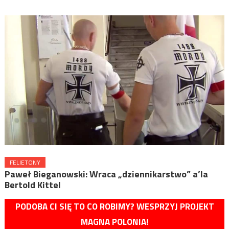
FELIETONY
Paweł Bieganowski: Wraca „dziennikarstwo” a’la
Bertold Kittel
PODOBA CI SIĘ TO CO ROBIMY? WESPRZYJ PROJEKT
MAGNA POLONIA!