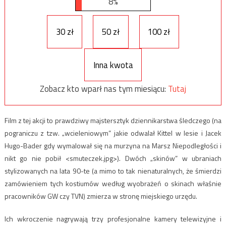
8%
30 zł
50 zł
100 zł
Inna kwota
Zobacz kto wparł nas tym miesiącu:
Tutaj
Film z tej akcji to prawdziwy majstersztyk dziennikarstwa śledczego (na
pograniczu z tzw. „wcieleniowym” jakie odwalał Kittel w lesie i Jacek
Hugo-Bader gdy wymalował się na murzyna na Marsz Niepodległości i
nikt go nie pobił <smuteczek.jpg>). Dwóch „skinów” w ubraniach
stylizowanych na lata 90-te (a mimo to tak nienaturalnych, że śmierdzi
zamówieniem tych kostiumów według wyobrażeń o skinach właśnie
pracowników GW czy TVN) zmierza w stronę miejskiego urzędu.
Ich wkroczenie nagrywają trzy profesjonalne kamery telewizyjne i