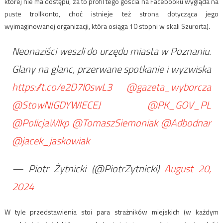
której nie ma dostępu, za to profil tego gościa na Facebooku wygląda na
puste trollkonto, choć istnieje też strona dotycząca jego
wyimaginowanej organizacji, która osiąga 10 stopni w skali Szurorta).
Neonaziści weszli do urzędu miasta w Poznaniu.
Glany na glanc, przerwane spotkanie i wyzwiska
https://t.co/e2D7l0swL3
@gazeta_wyborcza
@StowNIGDYWIECEJ
@PK_GOV_PL
@PolicjaWlkp
@TomaszSiemoniak
@Adbodnar
@jacek_jaskowiak
— Piotr Żytnicki (@PiotrZytnicki)
August 20,
2024
W tyle przedstawienia stoi para strażników miejskich (w każdym