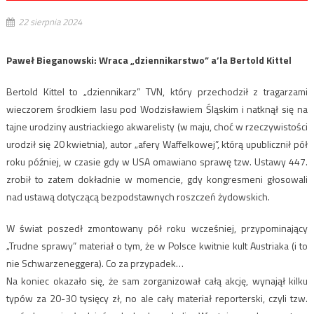
22 sierpnia 2024
Paweł Bieganowski: Wraca „dziennikarstwo” a’la Bertold Kittel
Bertold Kittel to „dziennikarz” TVN, który przechodził z tragarzami
wieczorem środkiem lasu pod Wodzisławiem Śląskim i natknął się na
tajne urodziny austriackiego akwarelisty (w maju, choć w rzeczywistości
urodził się 20 kwietnia), autor „afery Waffelkowej”, którą upublicznił pół
roku później, w czasie gdy w USA omawiano sprawę tzw. Ustawy 447.
zrobił to zatem dokładnie w momencie, gdy kongresmeni głosowali
nad ustawą dotyczącą bezpodstawnych roszczeń żydowskich.
W świat poszedł zmontowany pół roku wcześniej, przypominający
„Trudne sprawy” materiał o tym, że w Polsce kwitnie kult Austriaka (i to
nie Schwarzeneggera). Co za przypadek…
Na koniec okazało się, że sam zorganizował całą akcję, wynajął kilku
typów za 20-30 tysięcy zł, no ale cały materiał reporterski, czyli tzw.