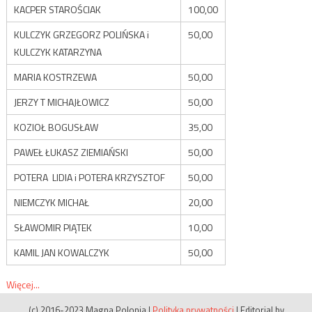
KACPER STAROŚCIAK
100,00
KULCZYK GRZEGORZ POLIŃSKA i
50,00
KULCZYK KATARZYNA
MARIA KOSTRZEWA
50,00
JERZY T MICHAJŁOWICZ
50,00
KOZIOŁ BOGUSŁAW
35,00
PAWEŁ ŁUKASZ ZIEMIAŃSKI
50,00
POTERA LIDIA i POTERA KRZYSZTOF
50,00
NIEMCZYK MICHAŁ
20,00
SŁAWOMIR PIĄTEK
10,00
KAMIL JAN KOWALCZYK
50,00
Więcej...
(c) 2016-2023 Magna Polonia
|
Polityka prywatności
|
Editorial by