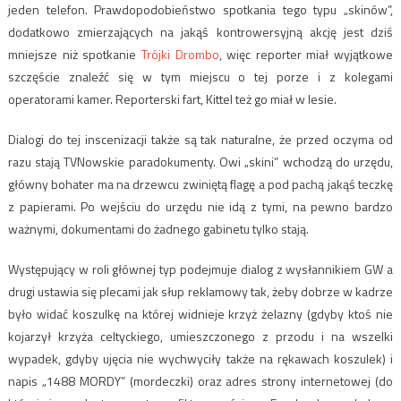
jeden telefon. Prawdopodobieństwo spotkania tego typu „skinów”,
dodatkowo zmierzających na jakąś kontrowersyjną akcję jest dziś
mniejsze niż spotkanie
Trójki Drombo
, więc reporter miał wyjątkowe
szczęście znaleźć się w tym miejscu o tej porze i z kolegami
operatorami kamer. Reporterski fart, Kittel też go miał w lesie.
Dialogi do tej inscenizacji także są tak naturalne, że przed oczyma od
razu stają TVNowskie paradokumenty. Owi „skini” wchodzą do urzędu,
główny bohater ma na drzewcu zwiniętą flagę a pod pachą jakąś teczkę
z papierami. Po wejściu do urzędu nie idą z tymi, na pewno bardzo
ważnymi, dokumentami do żadnego gabinetu tylko stają.
Występujący w roli głównej typ podejmuje dialog z wysłannikiem GW a
drugi ustawia się plecami jak słup reklamowy tak, żeby dobrze w kadrze
było widać koszulkę na której widnieje krzyż żelazny (gdyby ktoś nie
kojarzył krzyża celtyckiego, umieszczonego z przodu i na wszelki
wypadek, gdyby ujęcia nie wychwyciły także na rękawach koszulek) i
napis „1488 MORDY” (mordeczki) oraz adres strony internetowej (do