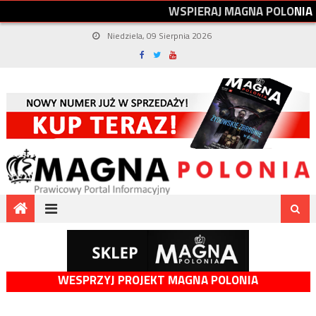
W
S
P
I
E
R
A
J
M
A
G
N
A
P
O
L
O
N
I
A
Niedziela, 09 Sierpnia 2026
WESPRZYJ PROJEKT MAGNA POLONIA