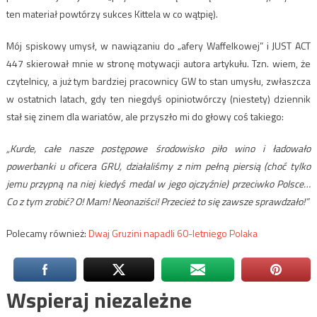
ten materiał powtórzy sukces Kittela w co wątpię).
Mój spiskowy umysł, w nawiązaniu do „afery Waffelkowej” i JUST ACT
447 skierował mnie w stronę motywacji autora artykułu. Tzn. wiem, że
czytelnicy, a już tym bardziej pracownicy GW to stan umysłu, zwłaszcza
w ostatnich latach, gdy ten niegdyś opiniotwórczy (niestety) dziennik
stał się zinem dla wariatów, ale przyszło mi do głowy coś takiego:
„Kurde, całe nasze postępowe środowisko piło wino i ładowało
powerbanki u oficera GRU, działaliśmy z nim pełną piersią (choć tylko
jemu przypną na niej kiedyś medal w jego ojczyźnie) przeciwko Polsce…
Co z tym zrobić? O! Mam! Neonaziści! Przecież to się zawsze sprawdzało!”
Polecamy również:
Dwaj Gruzini napadli 60-letniego Polaka
Wspieraj niezależne