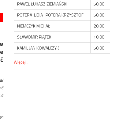
PAWEŁ ŁUKASZ ZIEMIAŃSKI
50,00
POTERA LIDIA i POTERA KRZYSZTOF
50,00
NIEMCZYK MICHAŁ
20,00
SŁAWOMIR PIĄTEK
10,00
w
KAMIL JAN KOWALCZYK
50,00
re
ać
Więcej...
ał
ać
li
go