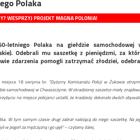
iego Polaka
MY? WESPRZYJ PROJEKT MAGNA POLONIA!
0-letniego Polaka na giełdzie samochodowej 
kie). Odebrali mu saszetkę z pieniędzmi, za któ
wie zdarzenia pomogli zatrzymać złodziei, odebr
o miejsce 18 sierpnia br.
“Dyżurny Komisariatu Policji w Żukowie otrzym
iełdzie samochodowej w Chwaszczynie. W skradzionej saszetce miały znajdow
zybyciu na miejsce policjanci ustalili, że kradzieży dokonało dwóch obywate
ka. W tym samym czasie drugi zabrał należącą do niego saszetkę. Na je
yli w pogoń za mężczyzną i go ujęli”
– czytamy dalej.