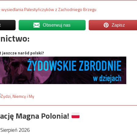
 wysiedlania Palestyńczyków z Zachodniego Brzegu
t
Obserwuj nas
Zapisz
nictwo:
t jeszcze naród polski?
ację Magna Polonia!
Sierpień 2026