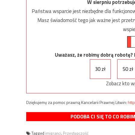
W sierpniu potrzebu
Państwa wsparcie jest niezbędne dla funkcjonow
Masz świadomość tego jak ważne jest przetrw
wspie
Uważasz, że robimy dobrą robotę? Ni
30 zł
50 zł
Zobacz kto w
Dziękujemy za pomoc prawną Kancelarii Prawnej Litwin:
http
PODOBA CI SIĘ TO CO ROBI
Tagged
imigranci
,
Przestępczość