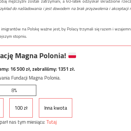
 obaj mężczyźni zostali zatrzymani, a 60-latek odzyskał skradzione rzecz
ykład do naśladowania i jest dowodem na brak przyzwolenia i akceptacji 
igrantów na Polskę ważne jest, by Polacy trzymali się razem i wzajemn
ejszym stopniu.
ację Magna Polonia!
jemy:
16 500
zł, zebraliśmy:
1351
zł.
ania Fundacji Magna Polonia.
8%
100 zł
Inna kwota
parł nas tym miesiącu:
Tutaj