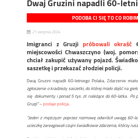
Dwaj Gruzini napadli 60-letn
PODOBA CI SIĘ TO CO ROBI
21 sierpnia 2024
Imigranci z Gruzji
próbowali okraść
6
miejscowości Chwaszczyno (woj. pomors
chciał zakupić używany pojazd. Świadko
saszetkę i przekazać złodziei policji.
Dwaj Gruzini napadli 60-letniego Polaka. Zdarzenie miał
zgłoszenie o kradzieży saszetki, do której miało dojść na g
się dokumenty i ponad 5 tys. zł. należące do 60-latka. Po pr
Gruzji”
–
podaje policja.
“Jeden z mężczyzn poprzez rozmowę odwrócił uwagę 60-lat
ucieczkę zareagowali czujni świadkowie zdarzenia, którzy rusz