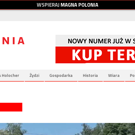
W
S
P
I
E
R
A
J
M
A
G
N
A
P
O
L
O
N
I
A
& Holocher
Żydzi
Gospodarka
Historia
Wiara
Po