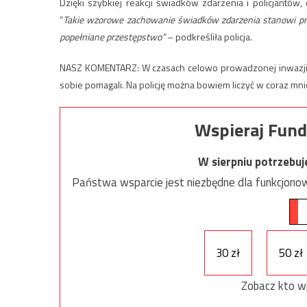
Dzięki szybkiej reakcji świadków zdarzenia i policjantów,
“
Takie wzorowe zachowanie świadków zdarzenia stanowi prz
popełniane przestępstwo”
– podkreśliła policja.
NASZ KOMENTARZ: W czasach celowo prowadzonej inwazji im
sobie pomagali. Na policję można bowiem liczyć w coraz mni
Wspieraj Fund
W sierpniu potrzebu
Państwa wsparcie jest niezbędne dla funkcjonow
30 zł
50 zł
Zobacz kto w