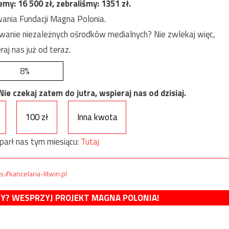
jemy:
16 500
zł, zebraliśmy:
1351
zł.
ania Fundacji Magna Polonia.
anie niezależnych ośrodków medialnych? Nie zwlekaj więc,
raj nas już od teraz.
8%
e czekaj zatem do jutra, wspieraj nas od dzisiaj.
100 zł
Inna kwota
parł nas tym miesiącu:
Tutaj
s://kancelaria-litwin.pl
MY? WESPRZYJ PROJEKT MAGNA POLONIA!