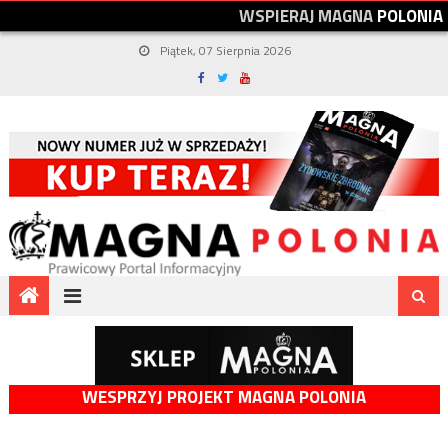
W
S
P
I
E
R
A
J
M
A
G
N
A
P
O
L
O
N
I
A
Piątek, 07 Sierpnia 2026
WESPRZYJ PROJEKT MAGNA POLONIA