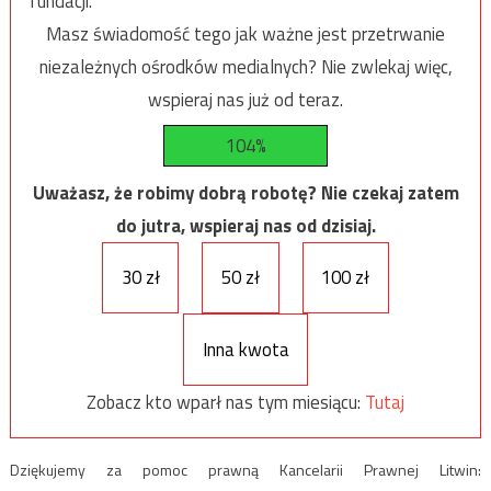
fundacji.
Masz świadomość tego jak ważne jest przetrwanie
niezależnych ośrodków medialnych? Nie zwlekaj więc,
wspieraj nas już od teraz.
104%
Uważasz, że robimy dobrą robotę? Nie czekaj zatem
do jutra, wspieraj nas od dzisiaj.
30 zł
50 zł
100 zł
Inna kwota
Zobacz kto wparł nas tym miesiącu:
Tutaj
Dziękujemy za pomoc prawną Kancelarii Prawnej Litwin: