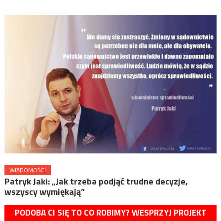
WIADOMOŚCI
Patryk Jaki: „Jak trzeba podjąć trudne decyzje,
wszyscy wymiękają”
PODOBA CI SIĘ TO CO ROBIMY? WESPRZYJ PROJEKT