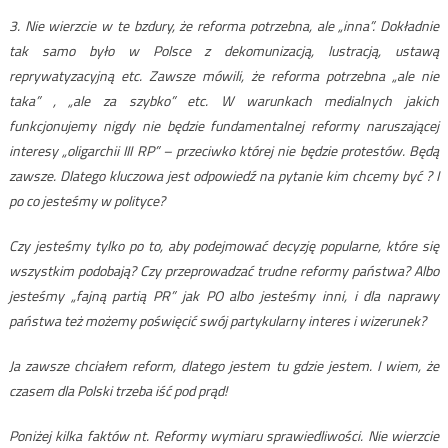
3. Nie wierzcie w te bzdury, że reforma potrzebna, ale „inna”. Dokładnie
tak samo było w Polsce z dekomunizacją, lustracją, ustawą
reprywatyzacyjną etc. Zawsze mówili, że reforma potrzebna „ale nie
taka” , „ale za szybko” etc. W warunkach medialnych jakich
funkcjonujemy nigdy nie będzie fundamentalnej reformy naruszającej
interesy „oligarchii III RP” – przeciwko której nie będzie protestów. Będą
zawsze. Dlatego kluczowa jest odpowiedź na pytanie kim chcemy być ? I
po co jesteśmy w polityce?
Czy jesteśmy tylko po to, aby podejmować decyzję popularne, które się
wszystkim podobają? Czy przeprowadzać trudne reformy państwa? Albo
jesteśmy „fajną partią PR” jak PO albo jesteśmy inni, i dla naprawy
państwa też możemy poświęcić swój partykularny interes i wizerunek?
Ja zawsze chciałem reform, dlatego jestem tu gdzie jestem. I wiem, że
czasem dla Polski trzeba iść pod prąd!
Poniżej kilka faktów nt. Reformy wymiaru sprawiedliwości. Nie wierzcie