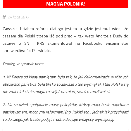
MAGNA POLONIA!
24 lipca 2017
Zawsze chciałem reform, dlatego jestem tu gdzie jestem. I wiem, że
czasem dla Polski trzeba iść pod prąd – tak weto Andrzeja Dudy do
ustawy o SN i KRS skomentował na Facebooku wiceminister
sprawiedliwości Patryk Jaki.
Drodzy, w sprawie veta:
1. W Polsce od kiedy pamiętam było tak, że jak dekomunizacja w różnych
obszarach państwa była blisko to zawsze ktoś wymiękał. I tak Polska się
nie zmieniała i nie mogła rozwijać na miarę swoich możliwości.
2. Na co dzień spotykacie masę polityków, którzy mają buzie napchane
patriotyzmem, mocnymi reformami (np. Kukiz) etc. , jednak jak przychodzi
co do czego, jak trzeba podjąć trudne decyzje wszyscy wymiękają.