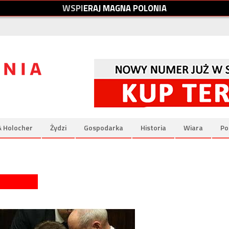
W
S
P
I
E
R
A
J
M
A
G
N
A
P
O
L
O
N
I
A
& Holocher
Żydzi
Gospodarka
Historia
Wiara
Po