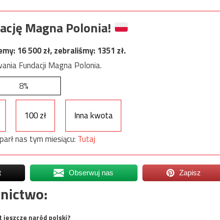
ację Magna Polonia!
jemy:
16 500
zł, zebraliśmy:
1351
zł.
ania Fundacji Magna Polonia.
8%
100 zł
Inna kwota
parł nas tym miesiącu:
Tutaj
t
Obserwuj nas
Zapisz
nictwo:
t jeszcze naród polski?