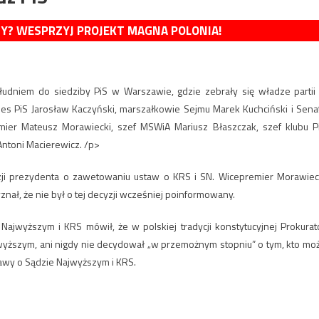
MY? WESPRZYJ PROJEKT MAGNA POLONIA!
udniem do siedziby PiS w Warszawie, gdzie zebrały się władze partii
ezes PiS Jarosław Kaczyński, marszałkowie Sejmu Marek Kuchciński i Sena
emier Mateusz Morawiecki, szef MSWiA Mariusz Błaszczak, szef klubu P
Antoni Macierewicz. /p>
cyzji prezydenta o zawetowaniu ustaw o KRS i SN. Wicepremier Morawiec
znał, że nie był o tej decyzji wcześniej poinformowany.
ajwyższym i KRS mówił, że w polskiej tradycji konstytucyjnej Prokurat
yższym, ani nigdy nie decydował „w przemożnym stopniu” o tym, kto mo
tawy o Sądzie Najwyższym i KRS.