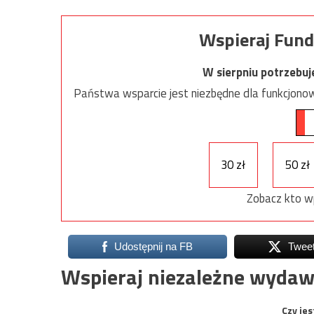
Wspieraj Fund
W sierpniu potrzebu
Państwa wsparcie jest niezbędne dla funkcjonow
30 zł
50 zł
Zobacz kto w
Udostępnij na FB
Twee
Wspieraj niezależne wydaw
Czy jes