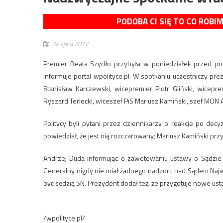
PODOBA CI SIĘ TO CO ROBI
24 lipca 2017
Premier Beata Szydło przybyła w poniedziałek przed poł
informuje portal wpolityce.pl. W spotkaniu uczestniczy pr
Stanisław Karczewski, wicepremier Piotr Gliński, wicepr
Ryszard Terlecki, wiceszef PiS Mariusz Kamiński, szef MON 
Politycy byli pytani przez dziennikarzy o reakcje po de
powiedział, że jest nią rozczarowany; Mariusz Kamiński przy
Andrzej Duda informując o zawetowaniu ustawy o Sądzie N
Generalny nigdy nie miał żadnego nadzoru nad Sądem Najw
być sędzią SN. Prezydent dodał też, że przygotuje nowe us
/wpolityce.pl/