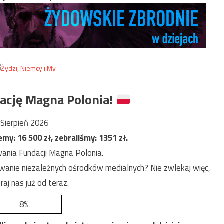
ację Magna Polonia!
Sierpień 2026
jemy:
16 500
zł, zebraliśmy:
1351
zł.
ania Fundacji Magna Polonia.
anie niezależnych ośrodków medialnych? Nie zwlekaj więc,
raj nas już od teraz.
8%