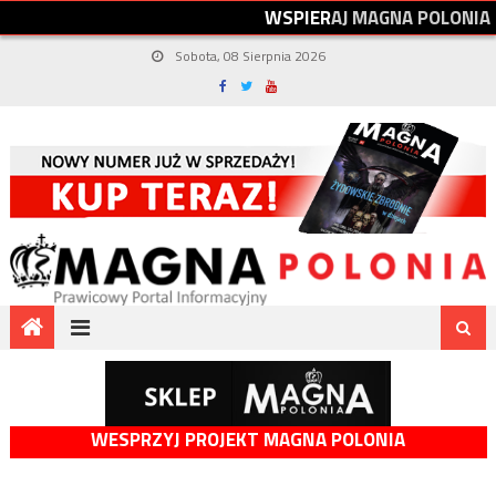
W
S
P
I
E
R
A
J
M
A
G
N
A
P
O
L
O
N
I
A
Sobota, 08 Sierpnia 2026
WESPRZYJ PROJEKT MAGNA POLONIA