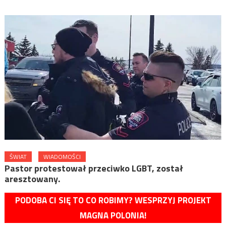
ŚWIAT
WIADOMOŚCI
Pastor protestował przeciwko LGBT, został
aresztowany.
PODOBA CI SIĘ TO CO ROBIMY? WESPRZYJ PROJEKT
MAGNA POLONIA!