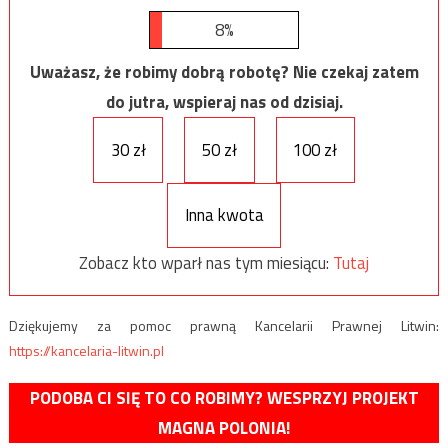
8%
Uważasz, że robimy dobrą robotę? Nie czekaj zatem
do jutra, wspieraj nas od dzisiaj.
30 zł
50 zł
100 zł
Inna kwota
Zobacz kto wparł nas tym miesiącu:
Tutaj
Dziękujemy za pomoc prawną Kancelarii Prawnej Litwin:
https://kancelaria-litwin.pl
PODOBA CI SIĘ TO CO ROBIMY? WESPRZYJ PROJEKT
MAGNA POLONIA!