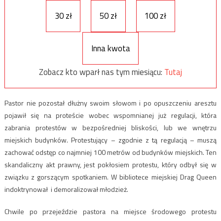
30 zł
50 zł
100 zł
Inna kwota
Zobacz kto wparł nas tym miesiącu:
Tutaj
Pastor nie pozostał dłużny swoim słowom i po opuszczeniu aresztu
pojawił się na proteście wobec wspomnianej już regulacji, która
zabrania protestów w bezpośredniej bliskości, lub we wnętrzu
miejskich budynków. Protestujący – zgodnie z tą regulacją – muszą
zachować odstęp co najmniej 100 metrów od budynków miejskich. Ten
skandaliczny akt prawny, jest pokłosiem protestu, który odbył się w
związku z gorszącym spotkaniem. W bibliotece miejskiej Drag Queen
indoktrynował i demoralizował młodzież.
Chwile po przejeździe pastora na miejsce środowego protestu