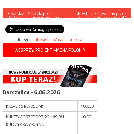
Nawigacja
Sondaż IPSOS dla portalu
„Krystek” zatrzymany przez
policję. „Łowca nastolatek”
DoRzeczy.pl: Duża przewaga
został namierzony przed
wpisu
PiS nad KO
MOPS-em
Telegram
https://t.me/magnapolonia
WESPRZYJ PROJEKT MAGNA POLONIA
Darczyńcy - 6.08.2026
KACPER STAROŚCIAK
100,00
KULCZYK GRZEGORZ POLIŃSKA i
50,00
KULCZYK KATARZYNA