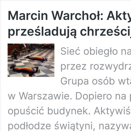
Marcin Warchoł: Akt
prześladują chrześci
Sieć obiegło n
przez rozwydr
Grupa osób wta
w Warszawie. Dopiero na 
opuścić budynek. Aktywiści
podłodze świątyni, nazywaj