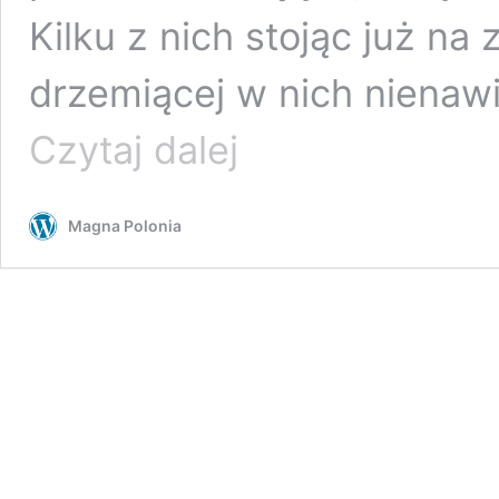
Kilku z nich stojąc już n
drzemiącej w nich nienawi
Marcin
Czytaj dalej
Warchoł:
Aktywiści
LGBT
Magna Polonia
znów
prześladują
chrześcijan