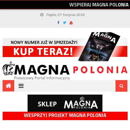
W
S
P
I
E
R
A
J
M
A
G
N
A
P
O
L
O
N
I
A
Piątek, 07 Sierpnia 2026
WESPRZYJ PROJEKT MAGNA POLONIA