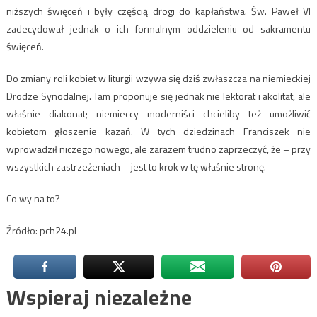
niższych święceń i były częścią drogi do kapłaństwa. Św. Paweł VI
zadecydował jednak o ich formalnym oddzieleniu od sakramentu
święceń.
Do zmiany roli kobiet w liturgii wzywa się dziś zwłaszcza na niemieckiej
Drodze Synodalnej. Tam proponuje się jednak nie lektorat i akolitat, ale
właśnie diakonat; niemieccy moderniści chcieliby też umożliwić
kobietom głoszenie kazań. W tych dziedzinach Franciszek nie
wprowadził niczego nowego, ale zarazem trudno zaprzeczyć, że – przy
wszystkich zastrzeżeniach – jest to krok w tę właśnie stronę.
Co wy na to?
Źródło: pch24.pl
Wspieraj niezależne