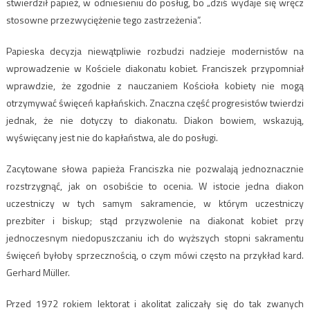
stwierdził papież, w odniesieniu do posług, bo „dziś wydaje się wręcz
stosowne przezwyciężenie tego zastrzeżenia”.
Papieska decyzja niewątpliwie rozbudzi nadzieje modernistów na
wprowadzenie w Kościele diakonatu kobiet. Franciszek przypomniał
wprawdzie, że zgodnie z nauczaniem Kościoła kobiety nie mogą
otrzymywać święceń kapłańskich. Znaczna część progresistów twierdzi
jednak, że nie dotyczy to diakonatu. Diakon bowiem, wskazują,
wyświęcany jest nie do kapłaństwa, ale do posługi.
Zacytowane słowa papieża Franciszka nie pozwalają jednoznacznie
rozstrzygnąć, jak on osobiście to ocenia. W istocie jedna diakon
uczestniczy w tych samym sakramencie, w którym uczestniczy
prezbiter i biskup; stąd przyzwolenie na diakonat kobiet przy
jednoczesnym niedopuszczaniu ich do wyższych stopni sakramentu
święceń byłoby sprzecznością, o czym mówi często na przykład kard.
Gerhard Müller.
Przed 1972 rokiem lektorat i akolitat zaliczały się do tak zwanych