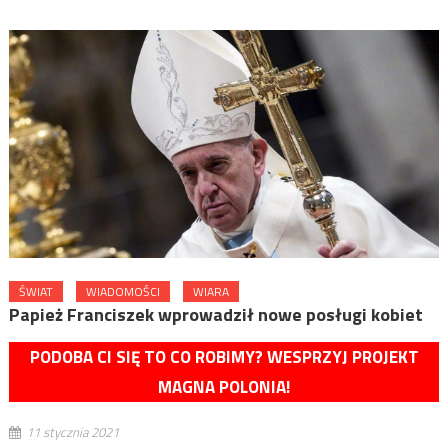
ŚWIAT
WIADOMOŚCI
WIARA
Papież Franciszek wprowadził nowe posługi kobiet
PODOBA CI SIĘ TO CO ROBIMY? WESPRZYJ PROJEKT
MAGNA POLONIA!
11 stycznia 2021