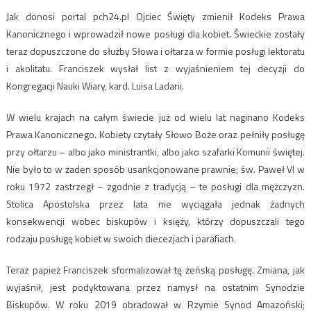
Jak donosi portal pch24.pl Ojciec Święty zmienił Kodeks Prawa
Kanonicznego i wprowadził nowe posługi dla kobiet. Świeckie zostały
teraz dopuszczone do służby Słowa i ołtarza w formie posługi lektoratu
i akolitatu. Franciszek wysłał list z wyjaśnieniem tej decyzji do
Kongregacji Nauki Wiary, kard. Luisa Ladarii.
W wielu krajach na całym świecie już od wielu lat naginano Kodeks
Prawa Kanonicznego. Kobiety czytały Słowo Boże oraz pełniły posługę
przy ołtarzu – albo jako ministrantki, albo jako szafarki Komunii świętej.
Nie było to w żaden sposób usankcjonowane prawnie; św. Paweł VI w
roku 1972 zastrzegł – zgodnie z tradycją – te posługi dla mężczyzn.
Stolica Apostolska przez lata nie wyciągała jednak żadnych
konsekwencji wobec biskupów i księży, którzy dopuszczali tego
rodzaju posługę kobiet w swoich diecezjach i parafiach.
Teraz papież Franciszek sformalizował tę żeńską posługę. Zmiana, jak
wyjaśnił, jest podyktowana przez namysł na ostatnim Synodzie
Biskupów. W roku 2019 obradował w Rzymie Synod Amazoński;