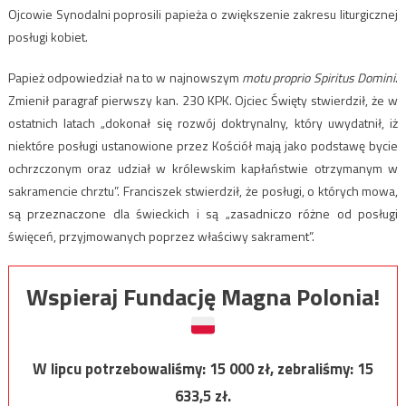
Ojcowie Synodalni poprosili papieża o zwiększenie zakresu liturgicznej
posługi kobiet.
Papież odpowiedział na to w najnowszym
motu proprio Spiritus Domini
.
Zmienił paragraf pierwszy kan. 230 KPK. Ojciec Święty stwierdził, że w
ostatnich latach „dokonał się rozwój doktrynalny, który uwydatnił, iż
niektóre posługi ustanowione przez Kościół mają jako podstawę bycie
ochrzczonym oraz udział w królewskim kapłaństwie otrzymanym w
sakramencie chrztu”. Franciszek stwierdził, że posługi, o których mowa,
są przeznaczone dla świeckich i są „zasadniczo różne od posługi
święceń, przyjmowanych poprzez właściwy sakrament”.
Wspieraj Fundację Magna Polonia!
W lipcu potrzebowaliśmy:
15 000
zł, zebraliśmy:
15
633,5
zł.