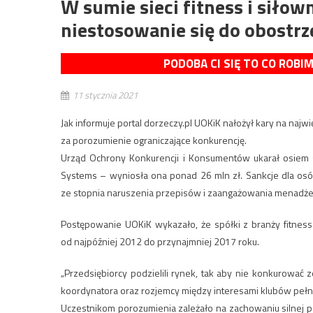
W sumie sieci fitness i siłow
niestosowanie się do obostrz
PODOBA CI SIĘ TO CO ROBI
11 stycznia 2021
Jak informuje portal dorzeczy.pl UOKiK nałożył kary na najwi
za porozumienie ograniczające konkurencję.
Urząd Ochrony Konkurencji i Konsumentów ukarał osiem s
Systems – wyniosła ona ponad 26 mln zł. Sankcje dla osób
ze stopnia naruszenia przepisów i zaangażowania menadże
Postępowanie UOKiK wykazało, że spółki z branży fitness
od najpóźniej 2012 do przynajmniej 2017 roku.
„Przedsiębiorcy podzielili rynek, tak aby nie konkurowa
koordynatora oraz rozjemcy między interesami klubów pełn
Uczestnikom porozumienia zależało na zachowaniu silnej poz