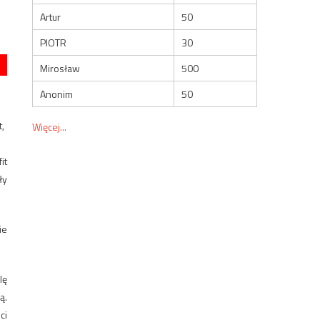
Artur
50
PIOTR
30
Mirosław
500
Anonim
50
t,
Więcej...
it
ły
ie
lę
ą.
ci