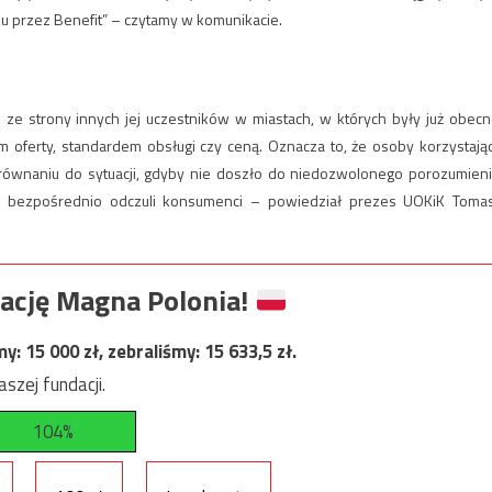
u przez Benefit” – czytamy w komunikacie.
i ze strony innych jej uczestników w miastach, w których były już obecn
m oferty, standardem obsługi czy ceną. Oznacza to, że osoby korzystają
równaniu do sytuacji, gdyby nie doszło do niedozwolonego porozumieni
ej bezpośrednio odczuli konsumenci – powiedział prezes UOKiK Toma
ację Magna Polonia!
my:
15 000
zł, zebraliśmy:
15 633,5
zł.
szej fundacji.
104%