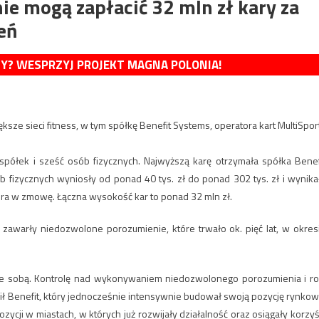
nie mogą zapłacić 32 mln zł kary za
eń
MY? WESPRZYJ PROJEKT MAGNA POLONIA!
ększe sieci fitness, w tym spółkę Benefit Systems, operatora kart MultiSpor
półek i sześć osób fizycznych. Najwyższą karę otrzymała spółka Benef
 fizycznych wyniosły od ponad 40 tys. zł do ponad 302 tys. zł i wynika
ra w zmowę. Łączna wysokość kar to ponad 32 mln zł.
 zawarły niedozwolone porozumienie, które trwało ok. pięć lat, w okres
ć ze sobą. Kontrolę nad wykonywaniem niedozwolonego porozumienia i ro
ił Benefit, który jednocześnie intensywnie budował swoją pozycję rynkow
ycji w miastach, w których już rozwijały działalność oraz osiągały korzyś