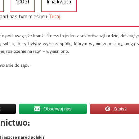
100 zł
Inna kwota
parł nas tym miesiącu:
Tutaj
ęto pod uwagę, że branża fitness to jeden z sektorów najbardziej dotknięty
sytuacji kary byłyby wyższe. Spółki, którym wymierzono kary, mogą s
jej rozłożenie na raty” – wyjaśniono.
wołanie do sądu.
t
Obserwuj nas
Zapisz
nictwo:
t jeszcze naród polski?