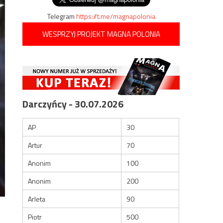
Telegram
https://t.me/magnapolonia
WESPRZYJ PROJEKT MAGNA POLONIA
Darczyńcy - 30.07.2026
AP
30
Artur
70
Anonim
100
Anonim
200
Arleta
90
Piotr
500