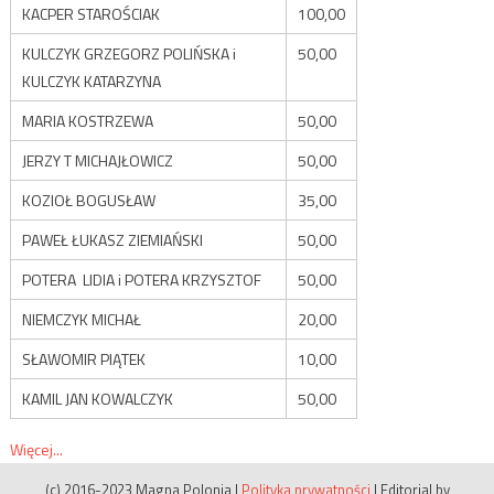
KACPER STAROŚCIAK
100,00
KULCZYK GRZEGORZ POLIŃSKA i
50,00
KULCZYK KATARZYNA
MARIA KOSTRZEWA
50,00
JERZY T MICHAJŁOWICZ
50,00
KOZIOŁ BOGUSŁAW
35,00
PAWEŁ ŁUKASZ ZIEMIAŃSKI
50,00
POTERA LIDIA i POTERA KRZYSZTOF
50,00
NIEMCZYK MICHAŁ
20,00
SŁAWOMIR PIĄTEK
10,00
KAMIL JAN KOWALCZYK
50,00
Więcej...
(c) 2016-2023 Magna Polonia
|
Polityka prywatności
|
Editorial by