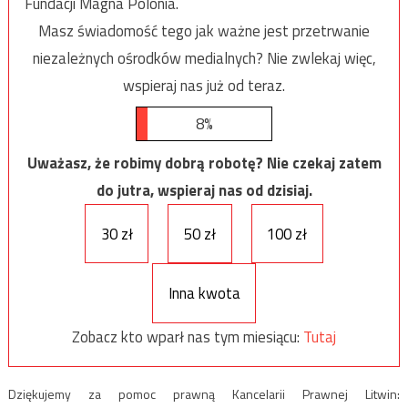
Fundacji Magna Polonia.
Masz świadomość tego jak ważne jest przetrwanie
niezależnych ośrodków medialnych? Nie zwlekaj więc,
wspieraj nas już od teraz.
8%
Uważasz, że robimy dobrą robotę? Nie czekaj zatem
do jutra, wspieraj nas od dzisiaj.
30 zł
50 zł
100 zł
Inna kwota
Zobacz kto wparł nas tym miesiącu:
Tutaj
Dziękujemy za pomoc prawną Kancelarii Prawnej Litwin: