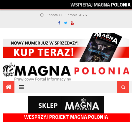
W
S
P
I
E
R
A
J
M
A
G
N
A
P
O
L
O
N
I
A
Sobota, 08 Sierpnia 2026
WESPRZYJ PROJEKT MAGNA POLONIA