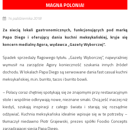
MAGNA POLONIA!
14 października 2018
Za siecią lokali gastronomicznych, funkcjonujących pod marką
Papa Diego i oferujący dania kuchni meksykańskiej, kryje się
koncern medialny Agora, wydawca „Gazety Wyborczej”.
Spadek sprzedaży flagowego tytułu. „Gazety Wyborczej”, najwyraźniej
wymusił na zarządzie Agory konieczność szukania innych źródeł
dochodu. W lokalach Papa Diego są serwowane dania fast casual kuchni
meksykańskiej, m.in. burrito, tacos i burrito bowli.
– Polacy coraz chętniej spotykają się ze znajomymi przy restauracyjnym
stole i wspólnie odkrywają nowe, nieznane smaki. Chcą jeść inaczej niż
kiedyś, szukają inspiracji z całego świata i starają się rozsądnie
odżywiać. Kuchnia meksykańska idealnie wpisuje się w te potrzeby –
tłumaczył niedawno Piotr Grajewski, prezes spółki Foodio Concepts
zarządzającej siecią Papa Diego.