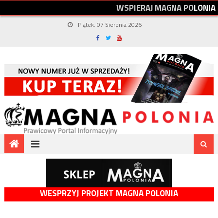
W
S
P
I
E
R
A
J
M
A
G
N
A
P
O
L
O
N
I
A
Piątek, 07 Sierpnia 2026
WESPRZYJ PROJEKT MAGNA POLONIA