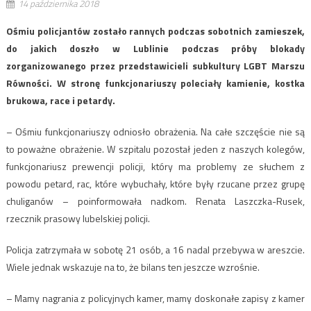
14 października 2018
Ośmiu policjantów zostało rannych podczas sobotnich zamieszek,
do jakich doszło w Lublinie podczas próby blokady
zorganizowanego przez przedstawicieli subkultury LGBT Marszu
Równości. W stronę funkcjonariuszy poleciały kamienie, kostka
brukowa, race i petardy.
– Ośmiu funkcjonariuszy odniosło obrażenia. Na całe szczęście nie są
to poważne obrażenie. W szpitalu pozostał jeden z naszych kolegów,
funkcjonariusz prewencji policji, który ma problemy ze słuchem z
powodu petard, rac, które wybuchały, które były rzucane przez grupę
chuliganów – poinformowała nadkom. Renata Laszczka-Rusek,
rzecznik prasowy lubelskiej policji.
Policja zatrzymała w sobotę 21 osób, a 16 nadal przebywa w areszcie.
Wiele jednak wskazuje na to, że bilans ten jeszcze wzrośnie.
– Mamy nagrania z policyjnych kamer, mamy doskonałe zapisy z kamer