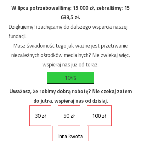
W lipcu potrzebowaliśmy:
15 000
zł, zebraliśmy:
15
633,5
zł.
Dziękujemy! i zachęcamy do dalszego wsparcia naszej
fundacji.
Masz świadomość tego jak ważne jest przetrwanie
niezależnych ośrodków medialnych? Nie zwlekaj więc,
wspieraj nas już od teraz.
104%
Uważasz, że robimy dobrą robotę? Nie czekaj zatem
do jutra, wspieraj nas od dzisiaj.
30 zł
50 zł
100 zł
Inna kwota