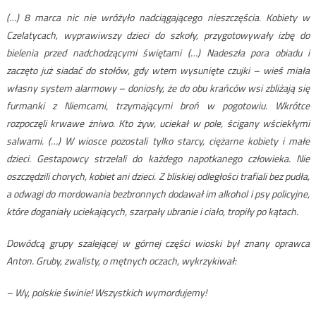
(…) 8 marca nic nie wróżyło nadciągającego nieszczęścia. Kobiety w
Czelatycach, wyprawiwszy dzieci do szkoły, przygotowywały izbę do
bielenia przed nadchodzącymi świętami (…) Nadeszła pora obiadu i
zaczęto już siadać do stołów, gdy wtem wysunięte czujki – wieś miała
własny system alarmowy – doniosły, że do obu krańców wsi zbliżają się
furmanki z Niemcami, trzymającymi broń w pogotowiu. Wkrótce
rozpoczęli krwawe żniwo. Kto żyw, uciekał w pole, ścigany wściekłymi
salwami. (…) W wiosce pozostali tylko starcy, ciężarne kobiety i małe
dzieci. Gestapowcy strzelali do każdego napotkanego człowieka. Nie
oszczędzili chorych, kobiet ani dzieci. Z bliskiej odległości trafiali bez pudła,
a odwagi do mordowania bezbronnych dodawał im alkohol i psy policyjne,
które doganiały uciekających, szarpały ubranie i ciało, tropiły po kątach.
Dowódcą grupy szalejącej w górnej części wioski był znany oprawca
Anton. Gruby, zwalisty, o mętnych oczach, wykrzykiwał:
– Wy, polskie świnie! Wszystkich wymordujemy!