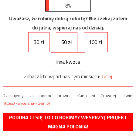
8%
Uważasz, że robimy dobrą robotę? Nie czekaj zatem
do jutra, wspieraj nas od dzisiaj.
30 zł
50 zł
100 zł
Inna kwota
Zobacz kto wparł nas tym miesiącu:
Tutaj
Dziękujemy za pomoc prawną Kancelarii Prawnej Litwin:
https://kancelaria-litwin.pl
PODOBA CI SIĘ TO CO ROBIMY? WESPRZYJ PROJEKT
MAGNA POLONIA!