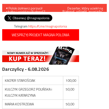
Nawigacja
Polski żołnierz porzucił
Dezerter, który uciekł na
Białoruś, udzielił „wywiadu”
służbę i uciekł na Białoruś?
białoruskim mediom
wpisu
Telegram
https://t.me/magnapolonia
WESPRZYJ PROJEKT MAGNA POLONIA
Darczyńcy - 6.08.2026
KACPER STAROŚCIAK
100,00
KULCZYK GRZEGORZ POLIŃSKA i
50,00
KULCZYK KATARZYNA
MARIA KOSTRZEWA
50,00