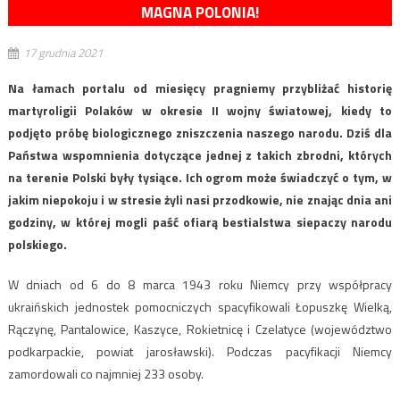
MAGNA POLONIA!
17 grudnia 2021
Na łamach portalu od miesięcy pragniemy przybliżać historię
martyroligii Polaków w okresie II wojny światowej, kiedy to
podjęto próbę biologicznego zniszczenia naszego narodu. Dziś dla
Państwa wspomnienia dotyczące jednej z takich zbrodni, których
na terenie Polski były tysiące. Ich ogrom może świadczyć o tym, w
jakim niepokoju i w stresie żyli nasi przodkowie, nie znając dnia ani
godziny, w której mogli paść ofiarą bestialstwa siepaczy narodu
polskiego.
W dniach od 6 do 8 marca 1943 roku Niemcy przy współpracy
ukraińskich jednostek pomocniczych spacyfikowali Łopuszkę Wielką,
Rączynę, Pantalowice, Kaszyce, Rokietnicę i Czelatyce (województwo
podkarpackie, powiat jarosławski). Podczas pacyfikacji Niemcy
zamordowali co najmniej 233 osoby.