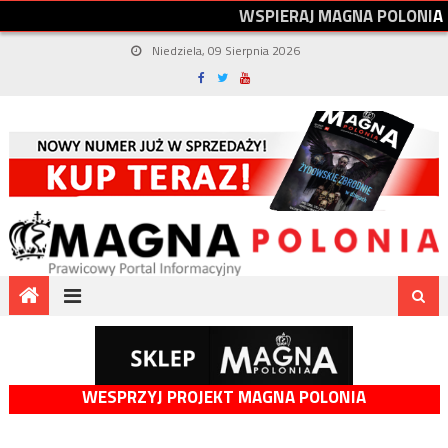
W
S
P
I
E
R
A
J
M
A
G
N
A
P
O
L
O
N
I
A
Niedziela, 09 Sierpnia 2026
WESPRZYJ PROJEKT MAGNA POLONIA