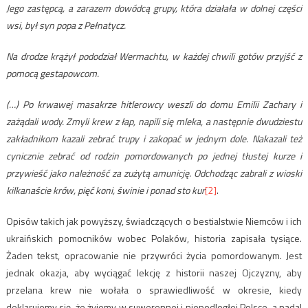
Jego zastępcą, a zarazem dowódcą grupy, która działała w dolnej części
wsi, był syn popa z Pełnatycz.
Na drodze krążył pododział Wermachtu, w każdej chwili gotów przyjść z
pomocą gestapowcom.
(…) Po krwawej masakrze hitlerowcy weszli do domu Emilii Zachary i
zażądali wody. Zmyli krew z łap, napili się mleka, a następnie dwudziestu
zakładnikom kazali zebrać trupy i zakopać w jednym dole. Nakazali też
cynicznie zebrać od rodzin pomordowanych po jednej tłustej kurze i
przywieść jako należność za zużytą amunicję. Odchodząc zabrali z wioski
kilkanaście krów, pięć koni, świnie i ponad sto kur
[2]
.
Opisów takich jak powyższy, świadczących o bestialstwie Niemców i ich
ukraińskich pomocników wobec Polaków, historia zapisała tysiące.
Żaden tekst, opracowanie nie przywróci życia pomordowanym. Jest
jednak okazja, aby wyciągać lekcję z historii naszej Ojczyzny, aby
przelana krew nie wołała o sprawiedliwość w okresie, kiedy
deklarujemy się, że żyjemy w suwerennej i niepodległej Polsce, a nadal