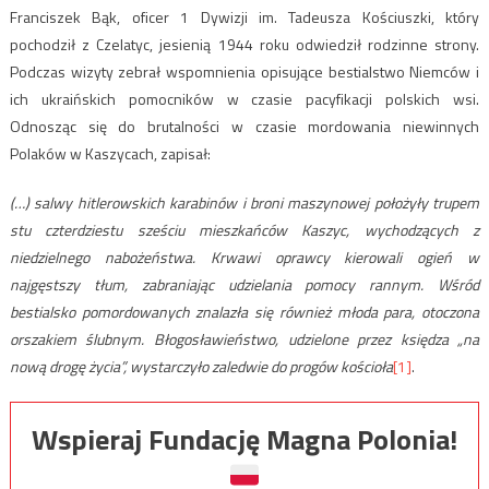
Franciszek Bąk, oficer 1 Dywizji im. Tadeusza Kościuszki, który
pochodził z Czelatyc, jesienią 1944 roku odwiedził rodzinne strony.
Podczas wizyty zebrał wspomnienia opisujące bestialstwo Niemców i
ich ukraińskich pomocników w czasie pacyfikacji polskich wsi.
Odnosząc się do brutalności w czasie mordowania niewinnych
Polaków w Kaszycach, zapisał:
(…) salwy hitlerowskich karabinów i broni maszynowej położyły trupem
stu czterdziestu sześciu mieszkańców Kaszyc, wychodzących z
niedzielnego nabożeństwa. Krwawi oprawcy kierowali ogień w
najgęstszy tłum, zabraniając udzielania pomocy rannym. Wśród
bestialsko pomordowanych znalazła się również młoda para, otoczona
orszakiem ślubnym. Błogosławieństwo, udzielone przez księdza „na
nową drogę życia”, wystarczyło zaledwie do progów kościoła
[1]
.
Wspieraj Fundację Magna Polonia!