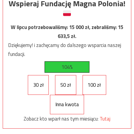
Wspieraj Fundację Magna Polonia!
W lipcu potrzebowaliśmy:
15 000
zł, zebraliśmy:
15
633,5
zł.
Dziękujemy! i zachęcamy do dalszego wsparcia naszej
fundacji.
104%
30 zł
50 zł
100 zł
Inna kwota
Zobacz kto wparł nas tym miesiącu:
Tutaj