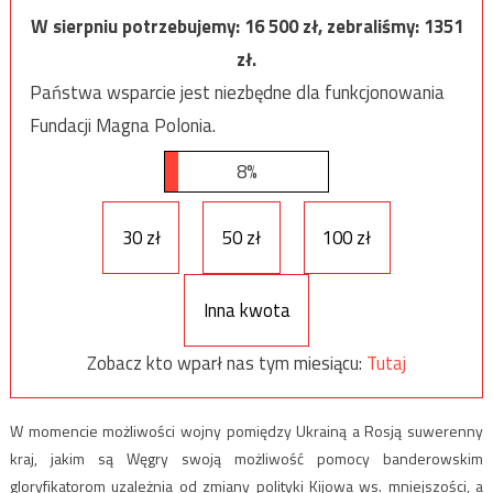
W sierpniu potrzebujemy:
16 500
zł, zebraliśmy:
1351
zł.
Państwa wsparcie jest niezbędne dla funkcjonowania
Fundacji Magna Polonia.
8%
30 zł
50 zł
100 zł
Inna kwota
Zobacz kto wparł nas tym miesiącu:
Tutaj
W momencie możliwości wojny pomiędzy Ukrainą a Rosją suwerenny
kraj, jakim są Węgry swoją możliwość pomocy banderowskim
gloryfikatorom uzależnia od zmiany polityki Kijowa ws. mniejszości, a