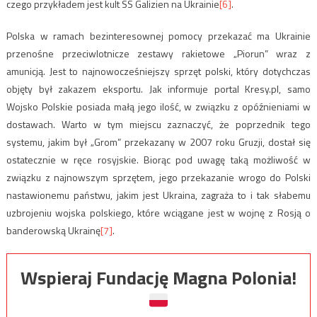
czego przykładem jest kult SS Galizien na Ukrainie
[6]
.
Polska w ramach bezinteresownej pomocy przekazać ma Ukrainie
przenośne przeciwlotnicze zestawy rakietowe „Piorun” wraz z
amunicją. Jest to najnowocześniejszy sprzęt polski, który dotychczas
objęty był zakazem eksportu. Jak informuje portal Kresy.pl, samo
Wojsko Polskie posiada małą jego ilość, w związku z opóźnieniami w
dostawach. Warto w tym miejscu zaznaczyć, że poprzednik tego
systemu, jakim był „Grom” przekazany w 2007 roku Gruzji, dostał się
ostatecznie w ręce rosyjskie. Biorąc pod uwagę taką możliwość w
związku z najnowszym sprzętem, jego przekazanie wrogo do Polski
nastawionemu państwu, jakim jest Ukraina, zagraża to i tak słabemu
uzbrojeniu wojska polskiego, które wciągane jest w wojnę z Rosją o
banderowską Ukrainę
[7]
.
Wspieraj Fundację Magna Polonia!