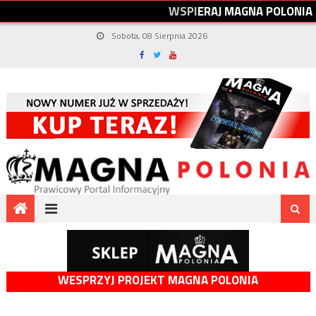
W
S
P
I
E
R
A
J
M
A
G
N
A
P
O
L
O
N
I
A
Sobota, 08 Sierpnia 2026
WESPRZYJ PROJEKT MAGNA POLONIA