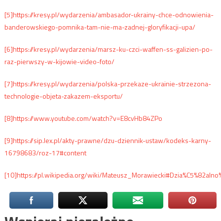
[5]
https://kresy.pl/wydarzenia/ambasador-ukrainy-chce-odnowienia-
banderowskiego-pomnika-tam-nie-ma-zadnej-gloryfikacji-upa/
[6]
https://kresy.pl/wydarzenia/marsz-ku-czci-waffen-ss-galizien-po-
raz-pierwszy-w-kijowie-video-foto/
[7]
https://kresy.pl/wydarzenia/polska-przekaze-ukrainie-strzezona-
technologie-objeta-zakazem-eksportu/
[8]
https://www.youtube.com/watch?v=E8cvHb84ZPo
[9]
https://sip.lex.pl/akty-prawne/dzu-dziennik-ustaw/kodeks-karny-
16798683/roz-17#content
[10]
https://pl.wikipedia.org/wiki/Mateusz_Morawiecki#Dzia%C5%82a