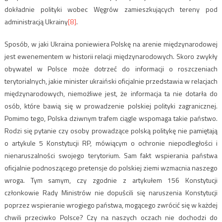
dokładnie polityki wobec Węgrów zamieszkujących tereny pod
administracją Ukrainy
[8]
.
Sposób, w jaki Ukraina poniewiera Polskę na arenie międzynarodowej
jest ewenementem w historii relacji międzynarodowych. Skoro zwykły
obywatel w Polsce może dotrzeć do informacji o roszczeniach
terytorialnych, jakie minister ukraiński oficjalnie przedstawia w relacjach
międzynarodowych, niemożliwe jest, że informacja ta nie dotarła do
osób, które bawią się w prowadzenie polskiej polityki zagranicznej.
Pomimo tego, Polska dziwnym trafem ciągle wspomaga takie państwo.
Rodzi się pytanie czy osoby prowadzące polską politykę nie pamiętają
o artykule 5 Konstytucji RP, mówiącym o ochronie niepodległości i
nienaruszalności swojego terytorium. Sam fakt wspierania państwa
oficjalnie podnoszącego pretensje do polskiej ziemi wzmacnia naszego
wroga. Tym samym, czy zgodnie z artykułem 156 Konstytucji
członkowie Rady Ministrów nie dopuścili się naruszenia Konstytucji
poprzez wspieranie wrogiego państwa, mogącego zwrócić się w każdej
chwili przeciwko Polsce? Czy na naszych oczach nie dochodzi do