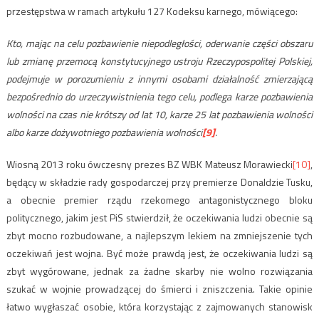
przestępstwa w ramach artykułu 127 Kodeksu karnego, mówiącego:
Kto, mając na celu pozbawienie niepodległości, oderwanie części obszaru
lub zmianę przemocą konstytucyjnego ustroju Rzeczypospolitej Polskiej,
podejmuje w porozumieniu z innymi osobami działalność zmierzającą
bezpośrednio do urzeczywistnienia tego celu, podlega karze pozbawienia
wolności na czas nie krótszy od lat 10, karze 25 lat pozbawienia wolności
albo karze dożywotniego pozbawienia wolności
[9]
.
Wiosną 2013 roku ówczesny prezes BZ WBK Mateusz Morawiecki
[10]
,
będący w składzie rady gospodarczej przy premierze Donaldzie Tusku,
a obecnie premier rządu rzekomego antagonistycznego bloku
politycznego, jakim jest PiS stwierdził, że oczekiwania ludzi obecnie są
zbyt mocno rozbudowane, a najlepszym lekiem na zmniejszenie tych
oczekiwań jest wojna. Być może prawdą jest, że oczekiwania ludzi są
zbyt wygórowane, jednak za żadne skarby nie wolno rozwiązania
szukać w wojnie prowadzącej do śmierci i zniszczenia. Takie opinie
łatwo wygłaszać osobie, która korzystając z zajmowanych stanowisk