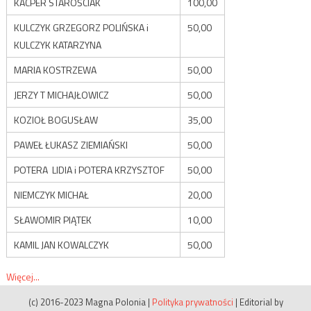
KACPER STAROŚCIAK
100,00
KULCZYK GRZEGORZ POLIŃSKA i
50,00
KULCZYK KATARZYNA
MARIA KOSTRZEWA
50,00
JERZY T MICHAJŁOWICZ
50,00
KOZIOŁ BOGUSŁAW
35,00
PAWEŁ ŁUKASZ ZIEMIAŃSKI
50,00
POTERA LIDIA i POTERA KRZYSZTOF
50,00
NIEMCZYK MICHAŁ
20,00
SŁAWOMIR PIĄTEK
10,00
KAMIL JAN KOWALCZYK
50,00
Więcej...
(c) 2016-2023 Magna Polonia
|
Polityka prywatności
|
Editorial by