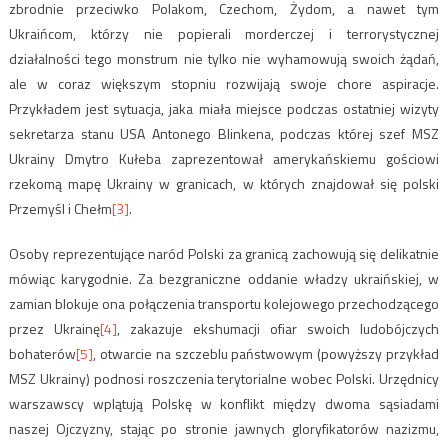
zbrodnie przeciwko Polakom, Czechom, Żydom, a nawet tym
Ukraińcom, którzy nie popierali morderczej i terrorystycznej
działalności tego monstrum nie tylko nie wyhamowują swoich żądań,
ale w coraz większym stopniu rozwijają swoje chore aspiracje.
Przykładem jest sytuacja, jaka miała miejsce podczas ostatniej wizyty
sekretarza stanu USA Antonego Blinkena, podczas której szef MSZ
Ukrainy Dmytro Kułeba zaprezentował amerykańskiemu gościowi
rzekomą mapę Ukrainy w granicach, w których znajdował się polski
Przemyśl i Chełm
[3]
.
Osoby reprezentujące naród Polski za granicą zachowują się delikatnie
mówiąc karygodnie. Za bezgraniczne oddanie władzy ukraińskiej, w
zamian blokuje ona połączenia transportu kolejowego przechodzącego
przez Ukrainę
[4]
, zakazuje ekshumacji ofiar swoich ludobójczych
bohaterów
[5]
, otwarcie na szczeblu państwowym (powyższy przykład
MSZ Ukrainy) podnosi roszczenia terytorialne wobec Polski. Urzędnicy
warszawscy wplątują Polskę w konflikt między dwoma sąsiadami
naszej Ojczyzny, stając po stronie jawnych gloryfikatorów nazizmu,