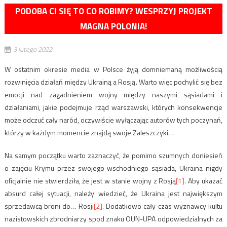
PODOBA CI SIĘ TO CO ROBIMY? WESPRZYJ PROJEKT
MAGNA POLONIA!
3 lutego 2022
W ostatnim okresie media w Polsce żyją domniemaną możliwością
rozwinięcia działań między Ukrainą a Rosją. Warto więc pochylić się bez
emocji nad zagadnieniem wojny między naszymi sąsiadami i
działaniami, jakie podejmuje rząd warszawski, których konsekwencje
może odczuć cały naród, oczywiście wyłączając autorów tych poczynań,
którzy w każdym momencie znajdą swoje Zaleszczyki…
Na samym początku warto zaznaczyć, że pomimo szumnych doniesień
o zajęciu Krymu przez swojego wschodniego sąsiada, Ukraina nigdy
oficjalnie nie stwierdziła, że jest w stanie wojny z Rosją
[1]
. Aby ukazać
absurd całej sytuacji, należy wiedzieć, że Ukraina jest największym
sprzedawcą broni do… Rosji
[2]
. Dodatkowo cały czas wyznawcy kultu
nazistowskich zbrodniarzy spod znaku OUN-UPA odpowiedzialnych za