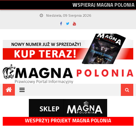
W
S
P
I
E
R
A
J
M
A
G
N
A
P
O
L
O
N
I
A
Niedziela, 09 Sierpnia 2026
WESPRZYJ PROJEKT MAGNA POLONIA