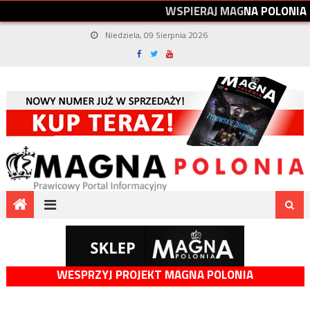
W
S
P
I
E
R
A
J
M
A
G
N
A
P
O
L
O
N
I
A
Niedziela, 09 Sierpnia 2026
WESPRZYJ PROJEKT MAGNA POLONIA