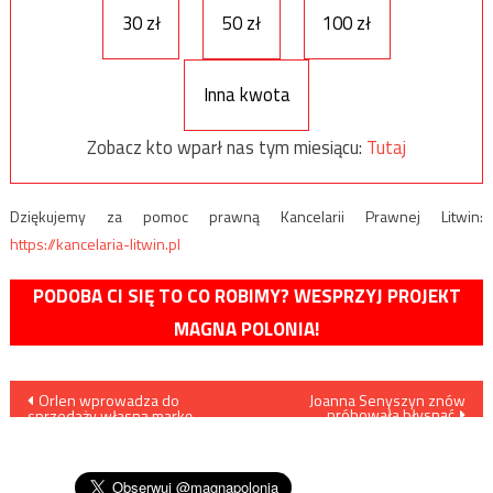
30 zł
50 zł
100 zł
Inna kwota
Zobacz kto wparł nas tym miesiącu:
Tutaj
Dziękujemy za pomoc prawną Kancelarii Prawnej Litwin:
https://kancelaria-litwin.pl
PODOBA CI SIĘ TO CO ROBIMY? WESPRZYJ PROJEKT
MAGNA POLONIA!
Nawigacja
Orlen wprowadza do
Joanna Senyszyn znów
próbowała błysnąć
sprzedaży własną markę,
wpisu
której produkty będą
pochodziły tylko od polskich
dostawców