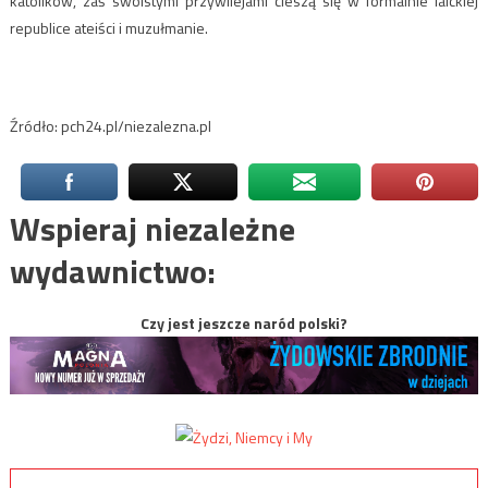
katolików, zaś swoistymi przywilejami cieszą się w formalnie laickiej
republice ateiści i muzułmanie.
Źródło: pch24.pl/niezalezna.pl
Wspieraj niezależne
wydawnictwo:
Czy jest jeszcze naród polski?