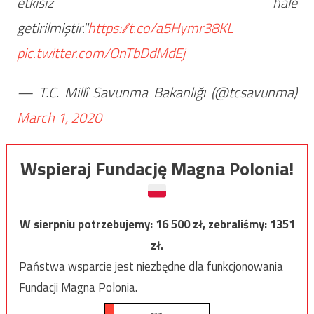
etkisiz hale
getirilmiştir."
https://t.co/a5Hymr38KL
pic.twitter.com/OnTbDdMdEj
— T.C. Millî Savunma Bakanlığı (@tcsavunma)
March 1, 2020
Wspieraj Fundację Magna Polonia!
W sierpniu potrzebujemy:
16 500
zł, zebraliśmy:
1351
zł.
Państwa wsparcie jest niezbędne dla funkcjonowania
Fundacji Magna Polonia.