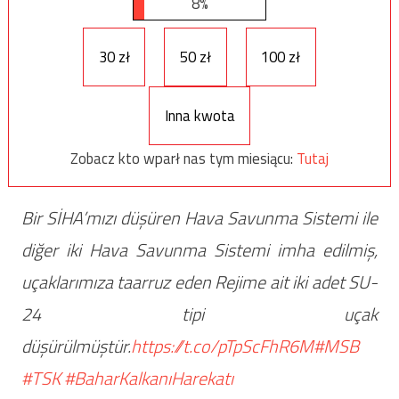
8%
30 zł
50 zł
100 zł
Inna kwota
Zobacz kto wparł nas tym miesiącu:
Tutaj
Bir SİHA’mızı düşüren Hava Savunma Sistemi ile
diğer iki Hava Savunma Sistemi imha edilmiş,
uçaklarımıza taarruz eden Rejime ait iki adet SU-
24 tipi uçak
düşürülmüştür.
https://t.co/pTpScFhR6M
#MSB
#TSK
#BaharKalkanıHarekatı