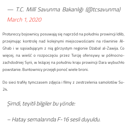
— T.C. Millî Savunma Bakanlığı (@tcsavunma)
March 1, 2020
Protureccy bojownicy posuwają się naprzód na południu prowincji Idlib,
przejmując kontrolę nad kolejnymi miejscowościami na równinie Al-
Ghab i w sąsiadującym z nią górzystym regionie Dżabal al-Zawija. Co
więcej, na wieść o rozpoczęciu przez Turcję ofensywy w północno-
zachdodniej Syrii, w leżącej na południu kraju prowincji Dara wybuchło
powstanie. Buntownicy przejęli ponoć wiele broni.
Do sieci trafiły tymczasem zdjęcia i filmy z zestrzelenia samolotów Su-
24.
Şimdi, teyitli bilgiler bu yönde:
– Hatay semalarında F-16 sesli duyuldu.