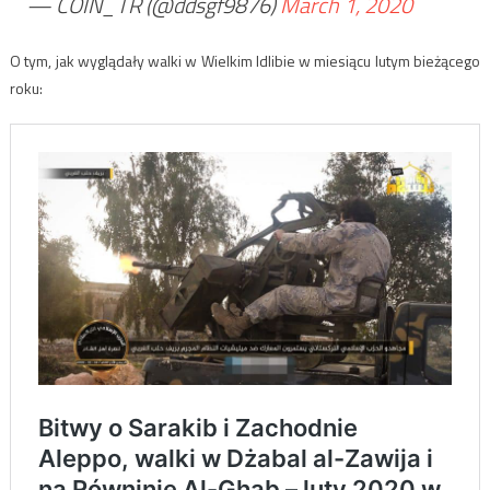
— COIN_TR (@ddsgf9876)
March 1, 2020
O tym, jak wyglądały walki w Wielkim Idlibie w miesiącu lutym bieżącego
roku: