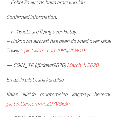
– Cebel Zaviye'de hava aracı vuruldu.
Confirmed information:
– F-16 jets are flying over Hatay.
– Unknown aircraft has been downed over Jabal
Zawiye.
pic.twitter.com/08bjUhW10c
— COIN_TR (@ddsgf9876)
March 1, 2020
En az iki pilot canlı kurtuldu.
Kalan ikiside muhtemelen kaçmayı becerdi.
pic.twitter.com/vnZUYV8x3n