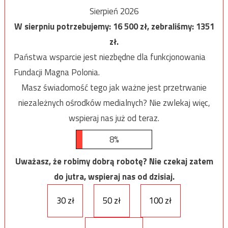
Sierpień 2026
W sierpniu potrzebujemy:
16 500
zł, zebraliśmy:
1351
zł.
Państwa wsparcie jest niezbędne dla funkcjonowania
Fundacji Magna Polonia.
Masz świadomość tego jak ważne jest przetrwanie
niezależnych ośrodków medialnych? Nie zwlekaj więc,
wspieraj nas już od teraz.
8%
Uważasz, że robimy dobrą robotę? Nie czekaj zatem
do jutra, wspieraj nas od dzisiaj.
30 zł
50 zł
100 zł