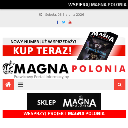
W
S
P
I
E
R
A
J
M
A
G
N
A
P
O
L
O
N
I
A
Sobota, 08 Sierpnia 2026
WESPRZYJ PROJEKT MAGNA POLONIA