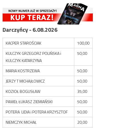
Darczyńcy - 6.08.2026
KACPER STAROŚCIAK
100,00
KULCZYK GRZEGORZ POLIŃSKA i
50,00
KULCZYK KATARZYNA
MARIA KOSTRZEWA
50,00
JERZY T MICHAJŁOWICZ
50,00
KOZIOŁ BOGUSŁAW
35,00
PAWEŁ ŁUKASZ ZIEMIAŃSKI
50,00
POTERA LIDIA i POTERA KRZYSZTOF
50,00
NIEMCZYK MICHAŁ
20,00