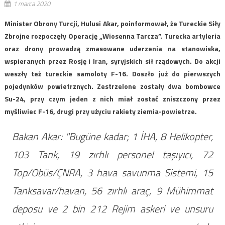
1 marca 2020
Minister Obrony Turcji, Hulusi Akar, poinformował, że Tureckie Siły
Zbrojne rozpoczęły Operację „Wiosenna Tarcza”. Turecka artyleria
oraz drony prowadzą zmasowane uderzenia na stanowiska,
wspieranych przez Rosję i Iran, syryjskich sił rządowych. Do akcji
weszły też tureckie samoloty F-16. Doszło już do pierwszych
pojedynków powietrznych. Zestrzelone zostały dwa bombowce
Su-24, przy czym jeden z nich miał zostać zniszczony przez
myśliwiec F-16, drugi przy użyciu rakiety ziemia-powietrze.
Bakan Akar: "Bugüne kadar; 1 İHA, 8 Helikopter,
103 Tank, 19 zırhlı personel taşıyıcı, 72
Top/Obüs/ÇNRA, 3 hava savunma Sistemi, 15
Tanksavar/havan, 56 zırhlı araç, 9 Mühimmat
deposu ve 2 bin 212 Rejim askeri ve unsuru