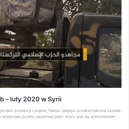
b – luty 2020 w Syrii
ęściami prowincji Latakia, Hama i Aleppo przekształcona została
ie wojskowe punkty obserwacyjne i który stał się schronieniem …