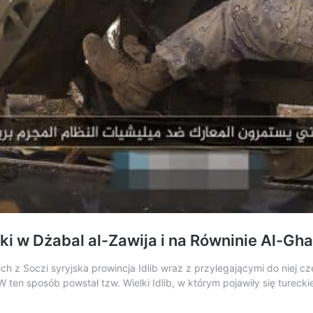
ki w Dżabal al-Zawija i na Równinie Al-Gha
h z Soczi syryjska prowincja Idlib wraz z przylegającymi do niej cz
W ten sposób powstał tzw. Wielki Idlib, w którym pojawiły się tureck