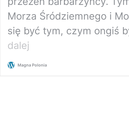
przezeń barbarzyńcy. Tym
Morza Śródziemnego i Mor
się być tym, czym ongiś b
Co
dalej
jest
stawką
w
Magna Polonia
tej
grze?