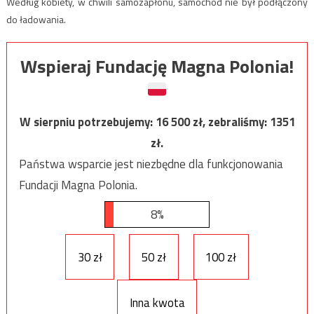
Według kobiety, w chwili samozapłonu, samochód nie był podłączony
do ładowania.
Wspieraj Fundację Magna Polonia!
W sierpniu potrzebujemy:
16 500
zł, zebraliśmy:
1351
zł.
Państwa wsparcie jest niezbędne dla funkcjonowania
Fundacji Magna Polonia.
8%
30 zł
50 zł
100 zł
Inna kwota