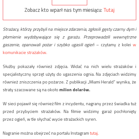
Zobacz kto wparł nas tym miesiącu:
Tutaj
Strażacy, którzy przybyli na miejsce zdarzenia, zgłosili gęsty czarny dym i
płomienie wydobywające się z garażu. Przeprowadzili wewnętrzne
gaszenie, opanowali pożar i szybko ugasili ogień
– czytamy z kolei
w
komunikacie strażaków.
Służby pokazały również zdjęcia. Widać na nich wielu strażaków i
specjalistyczny sprzęt użyty do ugaszenia ognia. Na zdjęciach widzimy
również zniszczenia po pożarze. Z publikacji „Miami Herald” wynika, że
straty szacowane są na około
milion dolarów.
W sieci pojawił się również film z incydentu, nagrany przez świadka tuż
przed przybyciem strażaków. Na filmie widzimy garaż pochłonięty
przez ogień, w tle słychać wycie strażackich syren.
Nagranie można obejrzeć na portalu Instagram
tutaj.