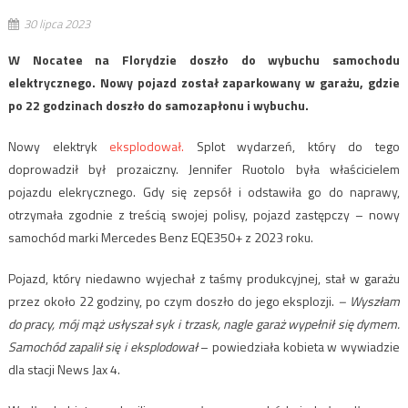
30 lipca 2023
W Nocatee na Florydzie doszło do wybuchu samochodu
elektrycznego. Nowy pojazd został zaparkowany w garażu, gdzie
po 22 godzinach doszło do samozapłonu i wybuchu.
Nowy elektryk
eksplodował.
Splot wydarzeń, który do tego
doprowadził był prozaiczny. Jennifer Ruotolo była właścicielem
pojazdu elekrycznego. Gdy się zepsół i odstawiła go do naprawy,
otrzymała zgodnie z treścią swojej polisy, pojazd zastępczy – nowy
samochód marki Mercedes Benz EQE350+ z 2023 roku.
Pojazd, który niedawno wyjechał z taśmy produkcyjnej, stał w garażu
przez około 22 godziny, po czym doszło do jego eksplozji.
– Wyszłam
do pracy, mój mąż usłyszał syk i trzask, nagle garaż wypełnił się dymem.
Samochód zapalił się i eksplodował
– powiedziała kobieta w wywiadzie
dla stacji News Jax 4.