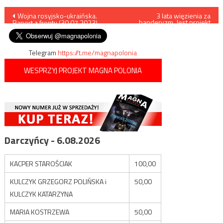
Nawigacja
Wojna rosyjsko-ukraińska.
3 lata więzienia za
banderyzm. Jest projekt
Raport z frontu (30.07.2023)
nowelizacji
wpisu
Telegram
https://t.me/magnapolonia
WESPRZYJ PROJEKT MAGNA POLONIA
Darczyńcy - 6.08.2026
KACPER STAROŚCIAK
100,00
KULCZYK GRZEGORZ POLIŃSKA i
50,00
KULCZYK KATARZYNA
MARIA KOSTRZEWA
50,00