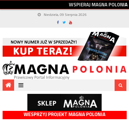
W
S
P
I
E
R
A
J
M
A
G
N
A
P
O
L
O
N
I
A
Niedziela, 09 Sierpnia 2026
WESPRZYJ PROJEKT MAGNA POLONIA