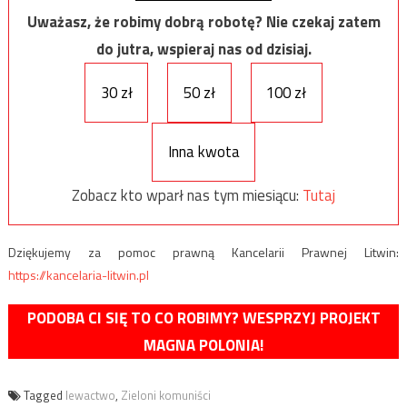
Uważasz, że robimy dobrą robotę? Nie czekaj zatem
do jutra, wspieraj nas od dzisiaj.
30 zł
50 zł
100 zł
Inna kwota
Zobacz kto wparł nas tym miesiącu:
Tutaj
Dziękujemy za pomoc prawną Kancelarii Prawnej Litwin:
https://kancelaria-litwin.pl
PODOBA CI SIĘ TO CO ROBIMY? WESPRZYJ PROJEKT
MAGNA POLONIA!
Tagged
lewactwo
,
Zieloni komuniści