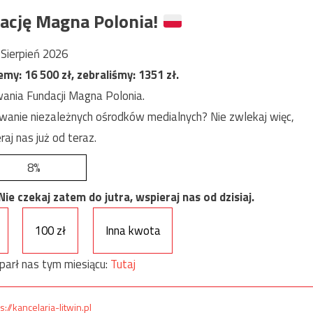
ację Magna Polonia!
Sierpień 2026
jemy:
16 500
zł, zebraliśmy:
1351
zł.
ania Fundacji Magna Polonia.
anie niezależnych ośrodków medialnych? Nie zwlekaj więc,
raj nas już od teraz.
8%
e czekaj zatem do jutra, wspieraj nas od dzisiaj.
100 zł
Inna kwota
parł nas tym miesiącu:
Tutaj
s://kancelaria-litwin.pl