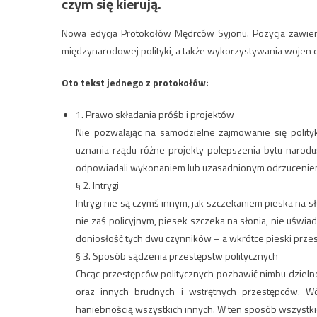
czym się kierują.
Nowa edycja Protokołów Mędrców Syjonu. Pozycja zawier
międzynarodowej polityki, a także wykorzystywania wojen 
Oto tekst jednego z protokołów:
1. Prawo składania próśb i projektów
Nie pozwalając na samodzielne zajmowanie się polityk
uznania rządu różne projekty polepszenia bytu narodu
odpowiadali wykonaniem lub uzasadnionym odrzuceniem
§ 2. Intrygi
Intrygi nie są czymś innym, jak szczekaniem pieska n
nie zaś policyjnym, piesek szczeka na słonia, nie uświa
doniosłość tych dwu czynników – a wkrótce pieski przes
§ 3. Sposób sądzenia przestępstw politycznych
Chcąc przestępców politycznych pozbawić nimbu dzielno
oraz innych brudnych i wstrętnych przestępców. W
haniebnością wszystkich innych. W ten sposób wszystk