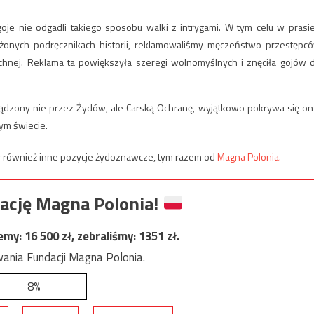
 goje nie odgadli takiego sposobu walki z intrygami. W tym celu w prasie
żonych podręcznikach historii, reklamowaliśmy męczeństwo przestępc
chnej. Reklama ta powiększyła szeregi wolnomyślnych i znęciła gojów 
ządzony nie przez Żydów, ale Carską Ochranę, wyjątkowo pokrywa się on
zym świecie.
 również inne pozycje żydoznawcze, tym razem od
Magna Polonia.
ację Magna Polonia!
jemy:
16 500
zł, zebraliśmy:
1351
zł.
ania Fundacji Magna Polonia.
8%