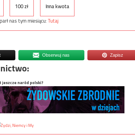
100 zł
Inna kwota
parł nas tym miesiącu:
Tutaj
t
Obserwuj nas
Zapisz
nictwo:
t jeszcze naród polski?