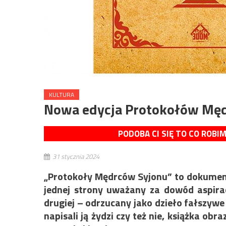
KULTURA
Nowa edycja Protokołów Mę
PODOBA CI SIĘ TO CO ROBI
31 stycznia 2024
„Protokoły Mędrców Syjonu” to dokument,
jednej strony uważany za dowód aspira
drugiej – odrzucany jako dzieło fałszywe 
napisali ją żydzi czy też nie, książka ob