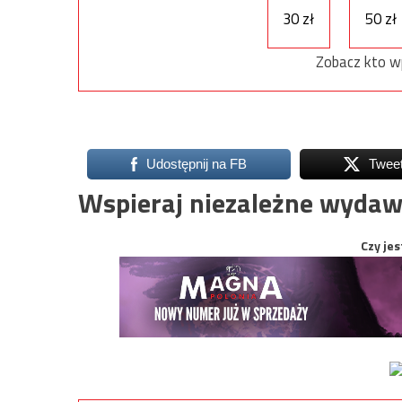
30 zł
50 zł
Zobacz kto w
Udostępnij na FB
Twee
Wspieraj niezależne wydaw
Czy jes