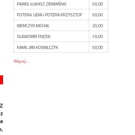
PAWEŁ ŁUKASZ ZIEMIAŃSKI
50,00
POTERA LIDIA i POTERA KRZYSZTOF
50,00
NIEMCZYK MICHAŁ
20,00
SŁAWOMIR PIĄTEK
10,00
KAMIL JAN KOWALCZYK
50,00
Więcej...
 Z
 z
ie
o,