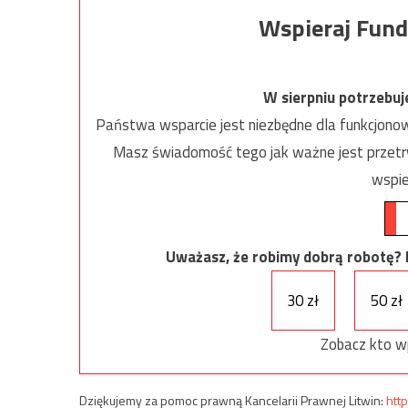
Wspieraj Fund
W sierpniu potrzebu
Państwa wsparcie jest niezbędne dla funkcjonow
Masz świadomość tego jak ważne jest przetrw
wspie
Uważasz, że robimy dobrą robotę? Ni
30 zł
50 zł
Zobacz kto w
Dziękujemy za pomoc prawną Kancelarii Prawnej Litwin:
http