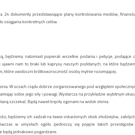
a 24 dokumenty przedstawiające plany kontrolowania mediów, finansó
do osiągania konkretnych celów.
ą, będziemy natomiast popierali wszelkie podania i petycje, podające 
: ujawni nam to braki lub kaprysy naszych poddanych, na które będzie
, które uwidoczni krótkowzroczność osoby mylnie rozumującej.
a słonia. W oczach rządu dobrze zorganizowanego pod względem społeczny
damiając sobie jego siły i powagi. Wystarcza na przykładzie wybitnym okaz
taną szczekać. Będą nawet kręciły ogonami na widok słonia.
ści, będziemy ich sadzali na ławie oskarżonych obok złodziejów, zabójc
ówczas w umysłach ogółu zjednoczy się pojęcie takich przestępstw
ie będą jednakowo pogardzane.