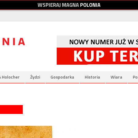
W
S
P
I
E
R
A
J
M
A
G
N
A
P
O
L
O
N
I
A
& Holocher
Żydzi
Gospodarka
Historia
Wiara
Po