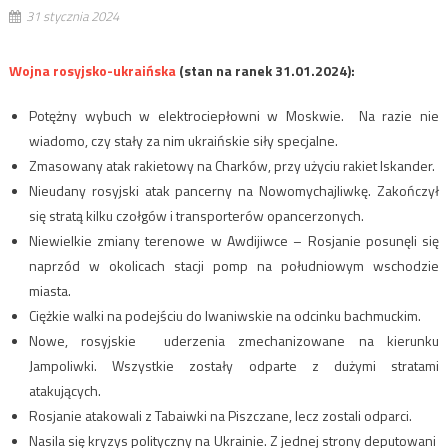
31 stycznia 2024
Wojna rosyjsko-ukraińska
(stan na ranek 31.01.2024):
Potężny wybuch w elektrociepłowni w Moskwie. Na razie nie
wiadomo, czy stały za nim ukraińskie siły specjalne.
Zmasowany atak rakietowy na Charków, przy użyciu rakiet Iskander.
Nieudany rosyjski atak pancerny na Nowomychajliwkę. Zakończył
się stratą kilku czołgów i transporterów opancerzonych.
Niewielkie zmiany terenowe w Awdijiwce – Rosjanie posunęli się
naprzód w okolicach stacji pomp na południowym wschodzie
miasta.
Ciężkie walki na podejściu do Iwaniwskie na odcinku bachmuckim.
Nowe, rosyjskie uderzenia zmechanizowane na kierunku
Jampoliwki. Wszystkie zostały odparte z dużymi stratami
atakujących.
Rosjanie atakowali z Tabaiwki na Piszczane, lecz zostali odparci.
Nasila się kryzys polityczny na Ukrainie. Z jednej strony deputowani