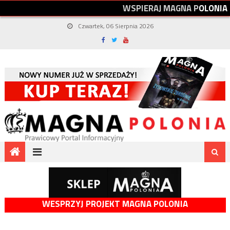
W
S
P
I
E
R
A
J
M
A
G
N
A
P
O
L
O
N
I
A
Czwartek, 06 Sierpnia 2026
WESPRZYJ PROJEKT MAGNA POLONIA