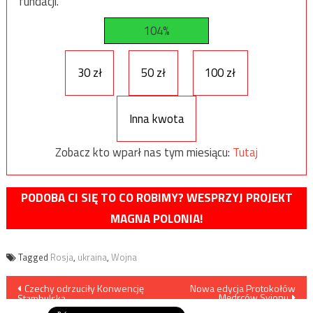
fundacji.
104%
30 zł
50 zł
100 zł
Inna kwota
Zobacz kto wparł nas tym miesiącu:
Tutaj
PODOBA CI SIĘ TO CO ROBIMY? WESPRZYJ PROJEKT
MAGNA POLONIA!
Tagged
Rosja
,
ukraina
,
Wojna
Nawigacja
Czechy odrzuciły Konwencję
Nowa edycja Protokołów
Mędrców Syjonu
Stambulską