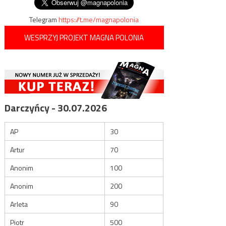
wpisu
Telegram
https://t.me/magnapolonia
WESPRZYJ PROJEKT MAGNA POLONIA
Darczyńcy - 30.07.2026
AP
30
Artur
70
Anonim
100
Anonim
200
Arleta
90
Piotr
500