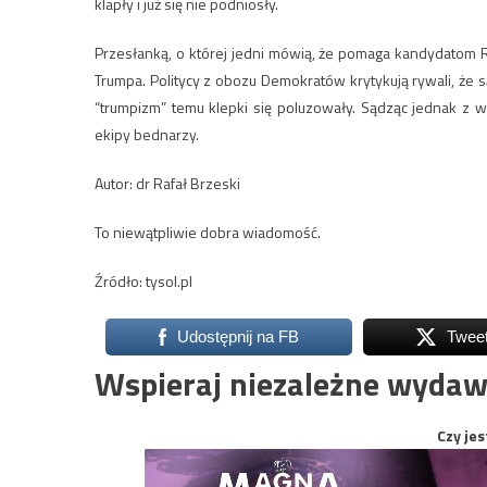
klapły i już się nie podniosły.
Przesłanką, o której jedni mówią, że pomaga kandydatom R
Trumpa. Politycy z obozu Demokratów krytykują rywali, że s
“trumpizm” temu klepki się poluzowały. Sądząc jednak z
ekipy bednarzy.
Autor: dr Rafał Brzeski
To niewątpliwie dobra wiadomość.
Źródło: tysol.pl
Udostępnij na FB
Twee
Wspieraj niezależne wydaw
Czy jes