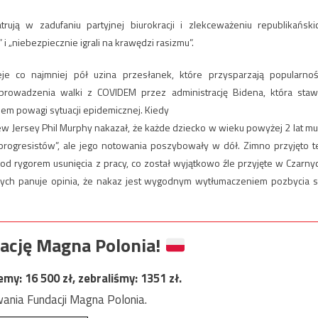
ją w zadufaniu partyjnej biurokracji i zlekceważeniu republikański
i „niebezpiecznie igrali na krawędzi rasizmu”.
je co najmniej pół uzina przesłanek, które przysparzają popularnoś
 prowadzenia walki z COVIDEM przez administrację Bidena, która staw
m powagi sytuacji epidemicznej. Kiedy
 Jersey Phil Murphy nakazał, że każde dziecko w wieku powyżej 2 lat mu
rogresistów”, ale jego notowania poszybowały w dół. Zimno przyjęto t
rygorem usunięcia z pracy, co został wyjątkowo źle przyjęte w Czarny
rych panuje opinia, że nakaz jest wygodnym wytłumaczeniem pozbycia s
ację Magna Polonia!
jemy:
16 500
zł, zebraliśmy:
1351
zł.
ania Fundacji Magna Polonia.