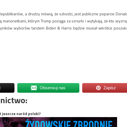
epublikanów, a drudzy mówią, że szkodzi, jest publiczne poparcie Donal
ą marionetkami, którym Trump pociąga za sznurki i wytykają, że kto wyzna
 wyników wyborów tandem Biden & Harris będzie musiał wkrótce poszuk
t
Obserwuj nas
Zapisz
nictwo:
t jeszcze naród polski?