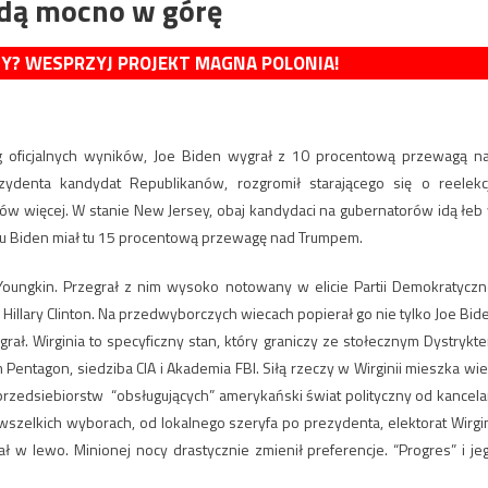
dą mocno w górę
MY? WESPRZYJ PROJEKT MAGNA POLONIA!
dług oficjalnych wyników, Joe Biden wygrał z 10 procentową przewagą n
denta kandydat Republikanów, rozgromił starającego się o reelekc
ów więcej. W stanie New Jersey, obaj kandydaci na gubernatorów idą łeb
mu Biden miał tu 15 procentową przewagę nad Trumpem.
 Youngkin. Przegrał z nim wysoko notowany w elicie Partii Demokratyczn
i Hillary Clinton. Na przedwyborczych wiecach popierał go nie tylko Joe Bid
rał. Wirginia to specyficzny stan, który graniczy ze stołecznym Dystrykt
ym Pentagon, siedziba CIA i Akademia FBI. Siłą rzeczy w Wirginii mieszka wie
zedsiebiorstw “obsługujących” amerykański świat polityczny od kancelar
wszelkich wyborach, od lokalnego szeryfa po prezydenta, elektorat Wirgin
ł w lewo. Minionej nocy drastycznie zmienił preferencje. “Progres” i je