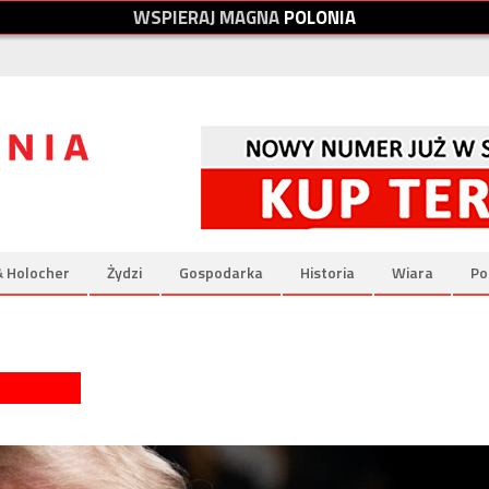
W
S
P
I
E
R
A
J
M
A
G
N
A
P
O
L
O
N
I
A
& Holocher
Żydzi
Gospodarka
Historia
Wiara
Po