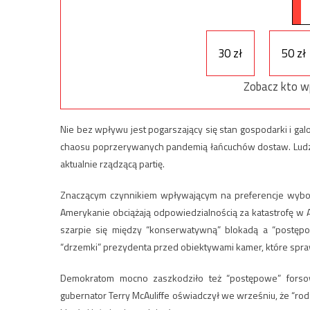
30 zł
50 zł
Zobacz kto w
Nie bez wpływu jest pogarszający się stan gospodarki i ga
chaosu poprzerywanych pandemią łańcuchów dostaw. Ludzie
aktualnie rządzącą partię.
Znaczącym czynnikiem wpływającym na preferencje wyborc
Amerykanie obciążają odpowiedzialnością za katastrofę w Af
szarpie się między “konserwatywną” blokadą a “postęp
“drzemki” prezydenta przed obiektywami kamer, które spraw
Demokratom mocno zaszkodziło też “postępowe” forsowan
gubernator Terry McAuliffe oświadczył we wrześniu, że “r