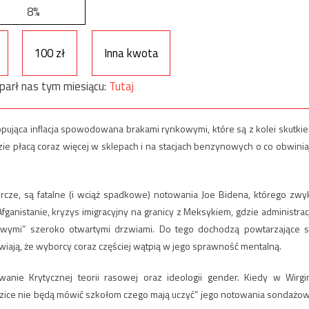
8%
100 zł
Inna kwota
parł nas tym miesiącu:
Tutaj
lopująca inflacja spowodowana brakami rynkowymi, które są z kolei skutki
 płacą coraz więcej w sklepach i na stacjach benzynowych o co obwinia
ze, są fatalne (i wciąż spadkowe) notowania Joe Bidena, którego zwyk
ganistanie, kryzys imigracyjny na granicy z Meksykiem, gdzie administrac
owymi” szeroko otwartymi drzwiami. Do tego dochodzą powtarzające s
iają, że wyborcy coraz częściej wątpią w jego sprawność mentalną.
ie Krytycznej teorii rasowej oraz ideologii gender. Kiedy w Wirgin
odzice nie będą mówić szkołom czego mają uczyć” jego notowania sondażo