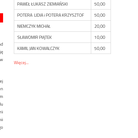
PAWEŁ ŁUKASZ ZIEMIAŃSKI
50,00
POTERA LIDIA i POTERA KRZYSZTOF
50,00
NIEMCZYK MICHAŁ
20,00
SŁAWOMIR PIĄTEK
10,00
ad
KAMIL JAN KOWALCZYK
50,00
ję
 w
Więcej...
ej
en
em
lu
ii
ii
go