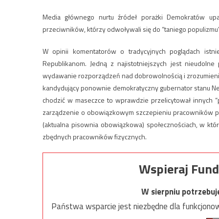
Media głównego nurtu źródeł porażki Demokratów upatru
przeciwników, którzy odwoływali się do “taniego populizmu” 
W opinii komentatorów o tradycyjnych poglądach istnie
Republikanom. Jedną z najistotniejszych jest nieudolne
wydawanie rozporządzeń nad dobrowolnością i zrozumienie
kandydujący ponownie demokratyczny gubernator stanu New
chodzić w maseczce to wprawdzie przelicytował innych “p
zarządzenie o obowiązkowym szczepieniu pracowników pod 
(aktualna pisownia obowiązkowa) społecznościach, w któ
zbędnych pracowników fizycznych.
Wspieraj Fund
W sierpniu potrzebu
Państwa wsparcie jest niezbędne dla funkcjonow