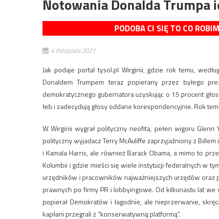
Notowania Donalda Trumpa i
PODOBA CI SIĘ TO CO ROBI
4 listopada 2021
Jak podaje portal tysol.pl Wirginii, gdzie rok temu, we
Donaldem Trumpem teraz popierany przez byłego prezy
demokratycznego gubernatora uzyskując o 15 procent głos
łeb i zadecydują głosy oddane korespondencyjnie. Rok te
W Wirginii wygrał polityczny neofita, pełen wigoru Glenn
polityczny wyjadacz Terry McAuliffe zaprzyjaźniony z Billem 
i Kamala Harris, ale również Barack Obama, a mimo to przeg
Kolumbii i gdzie mieści się wiele instytucji federalnych w t
urzędników i pracowników najważniejszych urzędów oraz pr
prawnych po firmy PR i lobbyingowe. Od kilkunastu lat we 
popierał Demokratów i łagodnie, ale nieprzerwanie, skręca
kapłani przegrali z “konserwatywną platformą”.