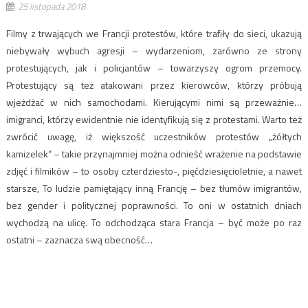
25 listopada 2018
Filmy z trwających we Francji protestów, które trafiły do sieci, ukazują
niebywały wybuch agresji – wydarzeniom, zarówno ze strony
protestujących, jak i policjantów – towarzyszy ogrom przemocy.
Protestujący są też atakowani przez kierowców, którzy próbują
wjeżdżać w nich samochodami. Kierującymi nimi są przeważnie…
imigranci, którzy ewidentnie nie identyfikują się z protestami. Warto też
zwrócić uwagę, iż większość uczestników protestów „żółtych
kamizelek” – takie przynajmniej można odnieść wrażenie na podstawie
zdjęć i filmików – to osoby czterdziesto-, pięćdziesięcioletnie, a nawet
starsze, To ludzie pamiętający inną Francję – bez tłumów imigrantów,
bez gender i politycznej poprawności. To oni w ostatnich dniach
wychodzą na ulicę. To odchodząca stara Francja – być może po raz
ostatni – zaznacza swą obecność…