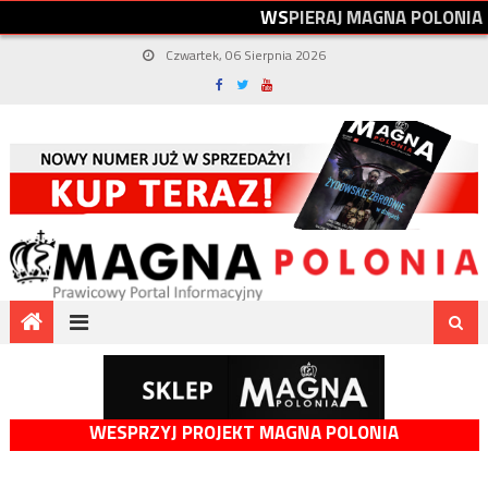
W
S
P
I
E
R
A
J
M
A
G
N
A
P
O
L
O
N
I
A
Czwartek, 06 Sierpnia 2026
WESPRZYJ PROJEKT MAGNA POLONIA