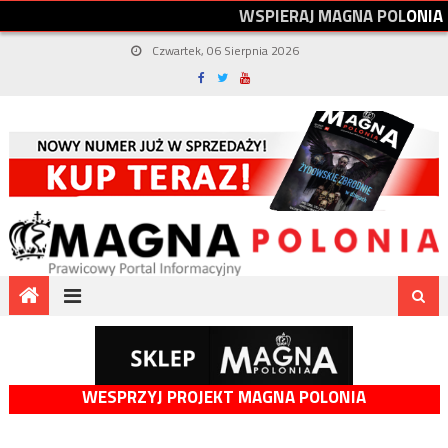
W
S
P
I
E
R
A
J
M
A
G
N
A
P
O
L
O
N
I
A
Czwartek, 06 Sierpnia 2026
WESPRZYJ PROJEKT MAGNA POLONIA