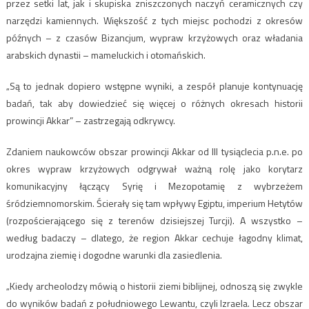
przez setki lat, jak i skupiska zniszczonych naczyń ceramicznych czy
narzędzi kamiennych. Większość z tych miejsc pochodzi z okresów
późnych – z czasów Bizancjum, wypraw krzyżowych oraz władania
arabskich dynastii – mameluckich i otomańskich.
„Są to jednak dopiero wstępne wyniki, a zespół planuje kontynuację
badań, tak aby dowiedzieć się więcej o różnych okresach historii
prowincji Akkar” – zastrzegają odkrywcy.
Zdaniem naukowców obszar prowincji Akkar od III tysiąclecia p.n.e. po
okres wypraw krzyżowych odgrywał ważną rolę jako korytarz
komunikacyjny łączący Syrię i Mezopotamię z wybrzeżem
śródziemnomorskim. Ścierały się tam wpływy Egiptu, imperium Hetytów
(rozpościerającego się z terenów dzisiejszej Turcji). A wszystko –
według badaczy – dlatego, że region Akkar cechuje łagodny klimat,
urodzajna ziemię i dogodne warunki dla zasiedlenia.
„Kiedy archeolodzy mówią o historii ziemi biblijnej, odnoszą się zwykle
do wyników badań z południowego Lewantu, czyli Izraela. Lecz obszar