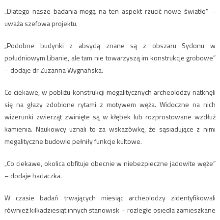
„Dlatego nasze badania mogą na ten aspekt rzucić nowe światło” –
uważa szefowa projektu.
„Podobne budynki z absydą znane są z obszaru Sydonu w
południowym Libanie, ale tam nie towarzyszą im konstrukcje grobowe”
– dodaje dr Zuzanna Wygnańska.
Co ciekawe, w pobliżu konstrukcji megalitycznych archeolodzy natknęli
się na głazy zdobione rytami z motywem węża. Widoczne na nich
wizerunki zwierząt zwinięte są w kłębek lub rozprostowane wzdłuż
kamienia. Naukowcy uznali to za wskazówkę, że sąsiadujące z nimi
megalityczne budowle pełniły funkcje kultowe.
„Co ciekawe, okolica obfituje obecnie w niebezpieczne jadowite węże”
– dodaje badaczka.
W czasie badań trwających miesiąc archeolodzy zidentyfikowali
również kilkadziesiąt innych stanowisk – rozległe osiedla zamieszkane