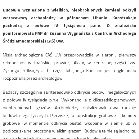
Budowle wzniesione z wielkich, nieobrobionych kamieni odkryli
warszawscy archeolodzy w północnym Libanie. Konstrukcje
pochodzą z połowy IV tysiąclecia p.n.e. O znalezisku
poinformowała PAP dr Zuzanna Wygnańska z Centrum Archeologii
Śródziemnomorskiej (CAŚ) UW.
Misja archeologiczna CAŚ UW przeprowadziła w sierpniu pierwszy
rekonesans w libańskiej prowincji Akkar, w centralnej części tzw.
Żyznego Półksiężyca. Ta część biblijnego Kanaanu jest ciągle mało
rozpoznana przez archeologów.
Badaczy szczególnie zainteresowało odkrycie budowli megalitycznych
z połowy IV tysiąclecia p.n.e. Wykonano je z kilkusetkilogramowych,
nieobrobionych głazów. Archeolodzy zlokalizowali dwa rodzaje
budowli megalitycznych. Pierwsze, to konstrukcje grobowe – komory
grobowe (w momencie odkrycia puste), wkopane w ziemię lub w
podłoże skalne, otoczone wielkimi głazami. Budowle te nie są jednolite,
a do ich konstrukcji zastosowano pozyskane lokalnie głazy.