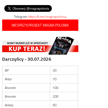
rocznicą wybuchu Powstania
wpisu
umierającej Francji
Listopadowego.
Telegram
https://t.me/magnapolonia
WESPRZYJ PROJEKT MAGNA POLONIA
Darczyńcy - 30.07.2026
AP
30
Artur
70
Anonim
100
Anonim
200
Arleta
90