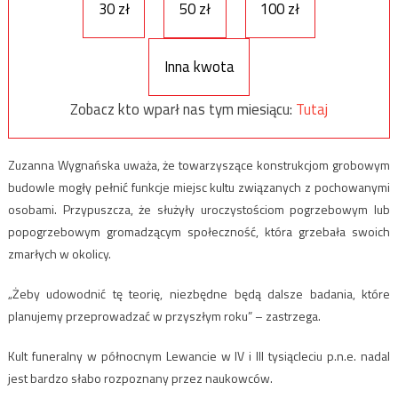
30 zł
50 zł
100 zł
Inna kwota
Zobacz kto wparł nas tym miesiącu:
Tutaj
Zuzanna Wygnańska uważa, że towarzyszące konstrukcjom grobowym
budowle mogły pełnić funkcje miejsc kultu związanych z pochowanymi
osobami. Przypuszcza, że służyły uroczystościom pogrzebowym lub
popogrzebowym gromadzącym społeczność, która grzebała swoich
zmarłych w okolicy.
„Żeby udowodnić tę teorię, niezbędne będą dalsze badania, które
planujemy przeprowadzać w przyszłym roku” – zastrzega.
Kult funeralny w północnym Lewancie w IV i III tysiącleciu p.n.e. nadal
jest bardzo słabo rozpoznany przez naukowców.