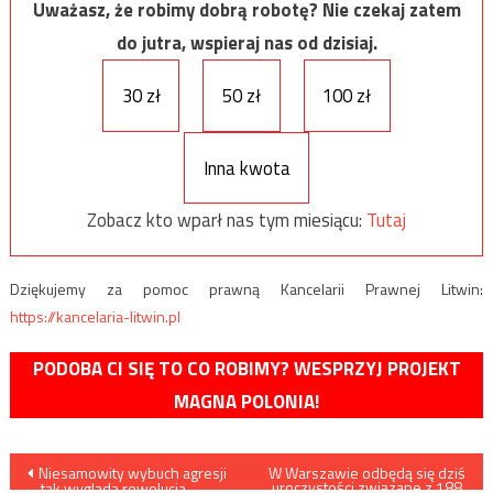
Uważasz, że robimy dobrą robotę? Nie czekaj zatem
do jutra, wspieraj nas od dzisiaj.
30 zł
50 zł
100 zł
Inna kwota
Zobacz kto wparł nas tym miesiącu:
Tutaj
Dziękujemy za pomoc prawną Kancelarii Prawnej Litwin:
https://kancelaria-litwin.pl
PODOBA CI SIĘ TO CO ROBIMY? WESPRZYJ PROJEKT
MAGNA POLONIA!
Nawigacja
Niesamowity wybuch agresji
W Warszawie odbędą się dziś
uroczystości związane z 188.
– tak wygląda rewolucja