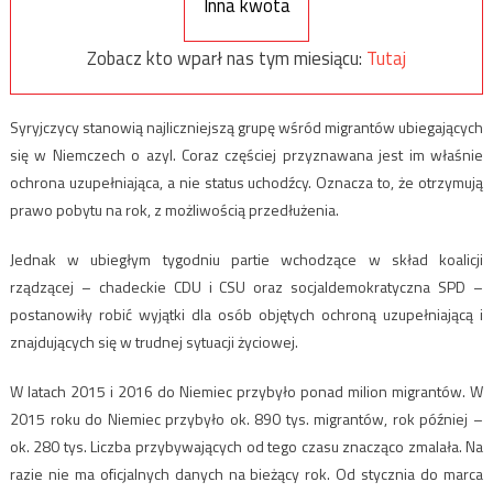
Inna kwota
Zobacz kto wparł nas tym miesiącu:
Tutaj
Syryjczycy stanowią najliczniejszą grupę wśród migrantów ubiegających
się w Niemczech o azyl. Coraz częściej przyznawana jest im właśnie
ochrona uzupełniająca, a nie status uchodźcy. Oznacza to, że otrzymują
prawo pobytu na rok, z możliwością przedłużenia.
Jednak w ubiegłym tygodniu partie wchodzące w skład koalicji
rządzącej – chadeckie CDU i CSU oraz socjaldemokratyczna SPD –
postanowiły robić wyjątki dla osób objętych ochroną uzupełniającą i
znajdujących się w trudnej sytuacji życiowej.
W latach 2015 i 2016 do Niemiec przybyło ponad milion migrantów. W
2015 roku do Niemiec przybyło ok. 890 tys. migrantów, rok później –
ok. 280 tys. Liczba przybywających od tego czasu znacząco zmalała. Na
razie nie ma oficjalnych danych na bieżący rok. Od stycznia do marca