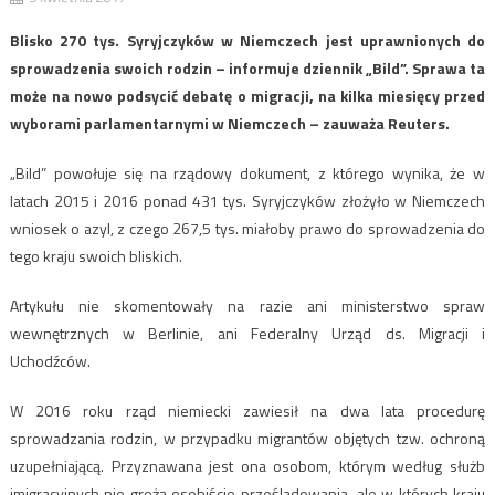
Blisko 270 tys. Syryjczyków w Niemczech jest uprawnionych do
sprowadzenia swoich rodzin – informuje dziennik „Bild”. Sprawa ta
może na nowo podsycić debatę o migracji, na kilka miesięcy przed
wyborami parlamentarnymi w Niemczech – zauważa Reuters.
„Bild” powołuje się na rządowy dokument, z którego wynika, że w
latach 2015 i 2016 ponad 431 tys. Syryjczyków złożyło w Niemczech
wniosek o azyl, z czego 267,5 tys. miałoby prawo do sprowadzenia do
tego kraju swoich bliskich.
Artykułu nie skomentowały na razie ani ministerstwo spraw
wewnętrznych w Berlinie, ani Federalny Urząd ds. Migracji i
Uchodźców.
W 2016 roku rząd niemiecki zawiesił na dwa lata procedurę
sprowadzania rodzin, w przypadku migrantów objętych tzw. ochroną
uzupełniającą. Przyznawana jest ona osobom, którym według służb
imigracyjnych nie grożą osobiście prześladowania, ale w których kraju