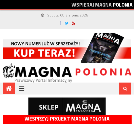
W
S
P
I
E
R
A
J
M
A
G
N
A
P
O
L
O
N
I
A
Sobota, 08 Sierpnia 2026
WESPRZYJ PROJEKT MAGNA POLONIA