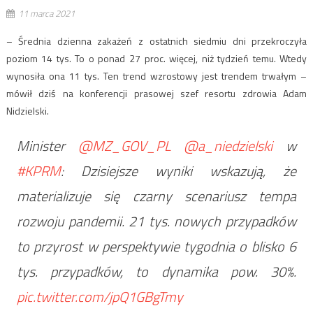
11 marca 2021
– Średnia dzienna zakażeń z ostatnich siedmiu dni przekroczyła
poziom 14 tys. To o ponad 27 proc. więcej, niż tydzień temu. Wtedy
wynosiła ona 11 tys. Ten trend wzrostowy jest trendem trwałym –
mówił dziś na konferencji prasowej szef resortu zdrowia Adam
Nidzielski.
Minister
@MZ_GOV_PL
@a_niedzielski
w
#KPRM
: Dzisiejsze wyniki wskazują, że
materializuje się czarny scenariusz tempa
rozwoju pandemii. 21 tys. nowych przypadków
to przyrost w perspektywie tygodnia o blisko 6
tys. przypadków, to dynamika pow. 30%.
pic.twitter.com/jpQ1GBgTmy