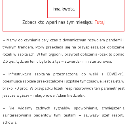
Inna kwota
Zobacz kto wparł nas tym miesiącu:
Tutaj
– Mamy do czynienia cały czas z dynamicznym rozwojem pandemii i
trwałym trendem, który przekłada się na przyspieszające obłożenie
łózek w szpitalach. W tym tygodniu przyrost obłożenia łóżek to ponad
2,5 tys., tydzień temu było to 2 tys – stwierdził minister zdrowia.
– Infrastruktura szpitalna przeznaczona do walki z COVID-19,
obejmująca szpitale przekształcone i szpitale tymczasowe, jest zajęta w
blisko 70 proc. W przypadku łóżek respiratorowych ten parametr jest
jeszcze wyższy – relacjonował Adam Niedzielski.
– Nie widzimy żadnych sygnałów spowolnienia, zmniejszenia
zainteresowania pacjentów tymi testami – zauważył szef resortu
zdrowia.