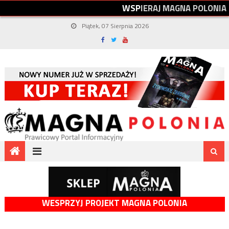
W
S
P
I
E
R
A
J
M
A
G
N
A
P
O
L
O
N
I
A
Piątek, 07 Sierpnia 2026
WESPRZYJ PROJEKT MAGNA POLONIA