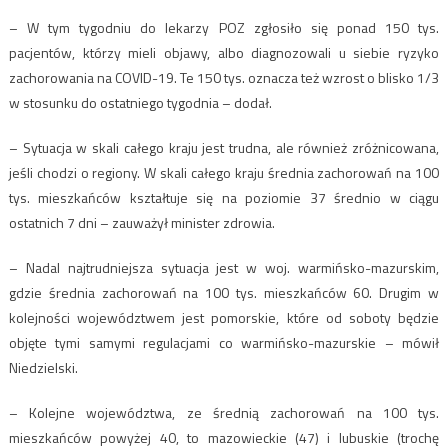
– W tym tygodniu do lekarzy POZ zgłosiło się ponad 150 tys.
pacjentów, którzy mieli objawy, albo diagnozowali u siebie ryzyko
zachorowania na COVID-19. Te 150 tys. oznacza też wzrost o blisko 1/3
w stosunku do ostatniego tygodnia – dodał.
– Sytuacja w skali całego kraju jest trudna, ale również zróżnicowana,
jeśli chodzi o regiony. W skali całego kraju średnia zachorowań na 100
tys. mieszkańców kształtuje się na poziomie 37 średnio w ciągu
ostatnich 7 dni – zauważył minister zdrowia.
– Nadal najtrudniejsza sytuacja jest w woj. warmińsko-mazurskim,
gdzie średnia zachorowań na 100 tys. mieszkańców 60. Drugim w
kolejności województwem jest pomorskie, które od soboty będzie
objęte tymi samymi regulacjami co warmińsko-mazurskie – mówił
Niedzielski.
– Kolejne województwa, ze średnią zachorowań na 100 tys.
mieszkańców powyżej 40, to mazowieckie (47) i lubuskie (trochę