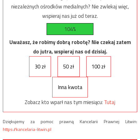
niezależnych ośrodków medialnych? Nie zwlekaj więc,
wspieraj nas już od teraz.
104%
Uważasz, że robimy dobrą robotę? Nie czekaj zatem
do jutra, wspieraj nas od dzisiaj.
30 zł
50 zł
100 zł
Inna kwota
Zobacz kto wparł nas tym miesiącu:
Tutaj
Dziękujemy za pomoc prawną Kancelarii Prawnej Litwin:
https://kancelaria-litwin.pl