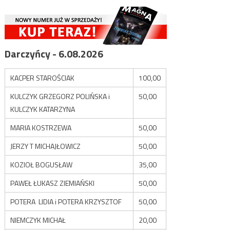
Darczyńcy - 6.08.2026
KACPER STAROŚCIAK
100,00
KULCZYK GRZEGORZ POLIŃSKA i
50,00
KULCZYK KATARZYNA
MARIA KOSTRZEWA
50,00
JERZY T MICHAJŁOWICZ
50,00
KOZIOŁ BOGUSŁAW
35,00
PAWEŁ ŁUKASZ ZIEMIAŃSKI
50,00
POTERA LIDIA i POTERA KRZYSZTOF
50,00
NIEMCZYK MICHAŁ
20,00