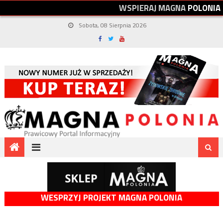
W
S
P
I
E
R
A
J
M
A
G
N
A
P
O
L
O
N
I
A
Sobota, 08 Sierpnia 2026
WESPRZYJ PROJEKT MAGNA POLONIA