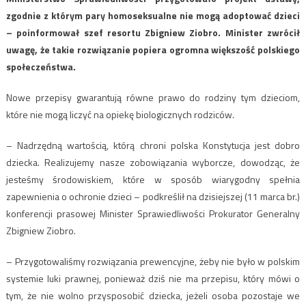
zgodnie z którym pary homoseksualne nie mogą adoptować dzieci
– poinformował szef resortu Zbigniew Ziobro. Minister zwrócił
uwagę, że takie rozwiązanie popiera ogromna większość polskiego
społeczeństwa.
Nowe przepisy gwarantują równe prawo do rodziny tym dzieciom,
które nie mogą liczyć na opiekę biologicznych rodziców.
– Nadrzędną wartością, którą chroni polska Konstytucja jest dobro
dziecka. Realizujemy nasze zobowiązania wyborcze, dowodząc, że
jesteśmy środowiskiem, które w sposób wiarygodny spełnia
zapewnienia o ochronie dzieci – podkreślił na dzisiejszej (11 marca br.)
konferencji prasowej Minister Sprawiedliwości Prokurator Generalny
Zbigniew Ziobro.
– Przygotowaliśmy rozwiązania prewencyjne, żeby nie było w polskim
systemie luki prawnej, ponieważ dziś nie ma przepisu, który mówi o
tym, że nie wolno przysposobić dziecka, jeżeli osoba pozostaje we