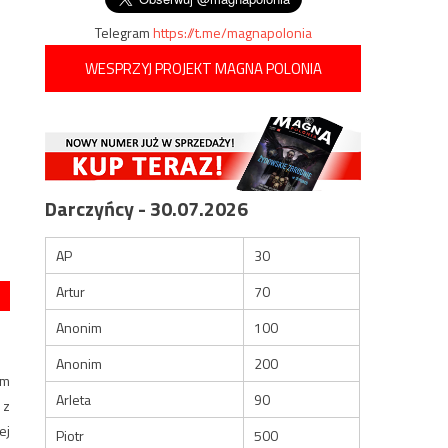
Telegram
https://t.me/magnapolonia
WESPRZYJ PROJEKT MAGNA POLONIA
Darczyńcy - 30.07.2026
AP
30
Artur
70
Anonim
100
Anonim
200
ym
Arleta
90
 z
ej
Piotr
500