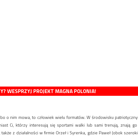
MY? WESPRZYJ PROJEKT MAGNA POLONIA!
k, bo o nim mowa, to człowiek wielu formatów. W środowisku patriotyczn
st Ci, którzy interesują się sportami walki lub sami trenują, znają go
także z działalności w firmie Orzeł i Syrenka, gdzie Paweł (obok szeroki