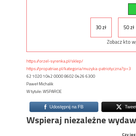
30 zł
50 zł
Zobacz kto w
https://orzel-syrenka.pl/sklep/
https://propatriae.pl/kategoria/muzyka-patriotyczna?p=3
62 1020 1042 0000 8602 0426 6300
Paweł Michalik
W tytule: WSPARCIE
Udostępnij na FB
Twee
Wspieraj niezależne wydaw
Czy jes