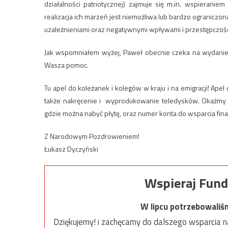
działalności patriotycznej) zajmuje się m.in. wspieranie
realizacja ich marzeń jest niemożliwa lub bardzo ogranic
uzależnieniami oraz negatywnymi wpływami i przestępczości
Jak wspomniałem wyżej, Paweł obecnie czeka na wydanie ko
Wasza pomoc.
Tu apel do koleżanek i kolegów w kraju i na emigracji! Apel
także nakręcenie i wyprodukowanie teledysków. Okażmy So
gdzie można nabyć płytę, oraz numer konta do wsparcia fi
Z Narodowym Pozdrowieniem!
Łukasz Dyczyński
Wspieraj Fund
W lipcu potrzebowaliś
Dziękujemy! i zachęcamy do dalszego wsparcia na