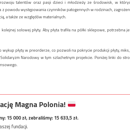
m rozwoju talentów oraz pasji dzieci i młodzieży ze środowisk, w który
zona z powodu występowania czynników patogennych w rodzinach, zagrożen
ą, a także ze względów materialnych.
lejnej solowej płyty. Aby płyta trafiła na półki sklepowe, potrzebna je
 o wykup płyty w preorderze, co pozwoli na pokrycie produkcji płyty, miks,
lidaryzm Narodowy w tym szlachetnym projekcie. Poniżej linki do stro
nansowego.
ację Magna Polonia!
my:
15 000
zł, zebraliśmy:
15 633,5
zł.
szej fundacji.