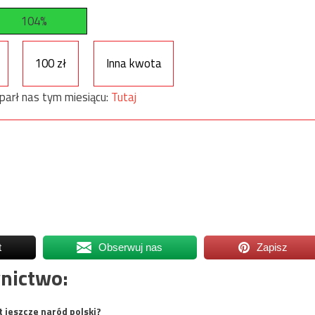
104%
100 zł
Inna kwota
parł nas tym miesiącu:
Tutaj
t
Obserwuj nas
Zapisz
nictwo:
t jeszcze naród polski?