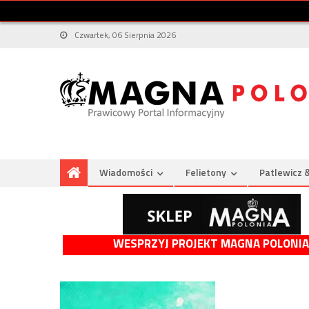
Czwartek, 06 Sierpnia 2026
Wiadomości
Felietony
Patlewicz 
WESPRZYJ PROJEKT MAGNA POLONIA