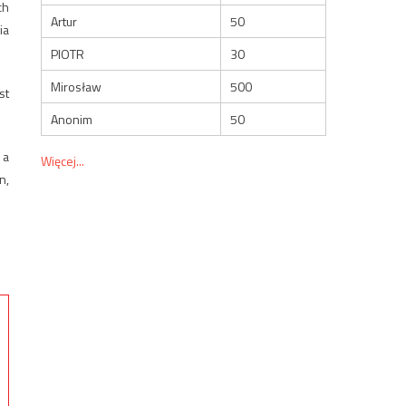
ch
Artur
50
ia
PIOTR
30
Mirosław
500
st
Anonim
50
 a
Więcej...
n,