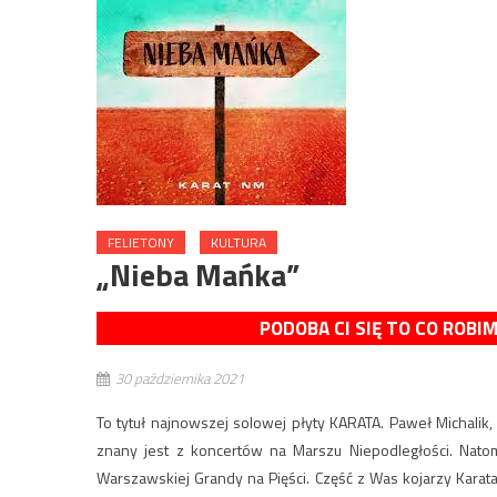
FELIETONY
KULTURA
„Nieba Mańka”
PODOBA CI SIĘ TO CO ROBI
30 października 2021
To tytuł najnowszej solowej płyty KARATA. Paweł Michali
znany jest z koncertów na Marszu Niepodległości. Natomia
Warszawskiej Grandy na Pięści. Część z Was kojarzy Karata 