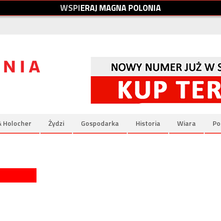
W
S
P
I
E
R
A
J
M
A
G
N
A
P
O
L
O
N
I
A
& Holocher
Żydzi
Gospodarka
Historia
Wiara
Po