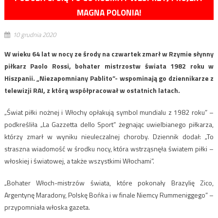
MAGNA POLONIA!
10 grudnia 2020
W wieku 64 lat w nocy ze środy na czwartek zmarł w Rzymie słynny
piłkarz Paolo Rossi, bohater mistrzostw świata 1982 roku w
Hiszpanii. „Niezapomniany Pablito”- wspominają go dziennikarze z
telewizji RAI, z którą współpracował w ostatnich latach.
„Świat piłki nożnej i Włochy opłakują symbol mundialu z 1982 roku” –
podkreśliła „La Gazzetta dello Sport” żegnając uwielbianego piłkarza,
którzy zmarł w wyniku nieuleczalnej choroby. Dziennik dodał: „To
straszna wiadomość w środku nocy, która wstrząsnęła światem piłki –
włoskiej i światowej, a także wszystkimi Włochami”.
„Bohater Włoch-mistrzów świata, które pokonały Brazylię Zico,
Argentynę Maradony, Polskę Bońka i w finale Niemcy Rummeniggego” –
przypomniała włoska gazeta.