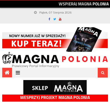
W
S
P
I
E
R
A
J
M
A
G
N
A
P
O
L
O
N
I
A
Piątek, 07 Sierpnia 2026
WESPRZYJ PROJEKT MAGNA POLONIA