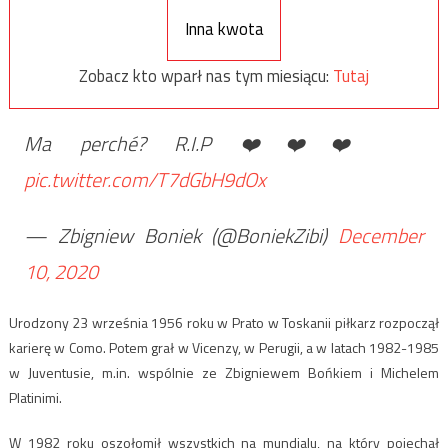
Inna kwota
Zobacz kto wparł nas tym miesiącu:
Tutaj
Ma perché? R.I.P ❤️❤️❤️
pic.twitter.com/T7dGbH9dOx
— Zbigniew Boniek (@BoniekZibi)
December
10, 2020
Urodzony 23 września 1956 roku w Prato w Toskanii piłkarz rozpoczął
karierę w Como. Potem grał w Vicenzy, w Perugii, a w latach 1982-1985
w Juventusie, m.in. wspólnie ze Zbigniewem Bońkiem i Michelem
Platinimi.
W 1982 roku oszołomił wszystkich na mundialu, na który pojechał