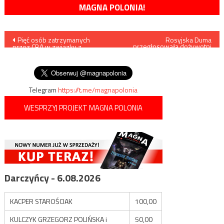
MAGNA POLONIA!
Nawigacja
Pięć osób zatrzymanych
Rosyjska Duma
przegłosowała dożywotni
przez CBA w związku z
immunitet dla Władimira Putina
wpisu
nielegalnym obrotem
i Dmitrija Miedwiediewa
paliwami
Telegram
https://t.me/magnapolonia
WESPRZYJ PROJEKT MAGNA POLONIA
Darczyńcy - 6.08.2026
KACPER STAROŚCIAK
100,00
KULCZYK GRZEGORZ POLIŃSKA i
50,00