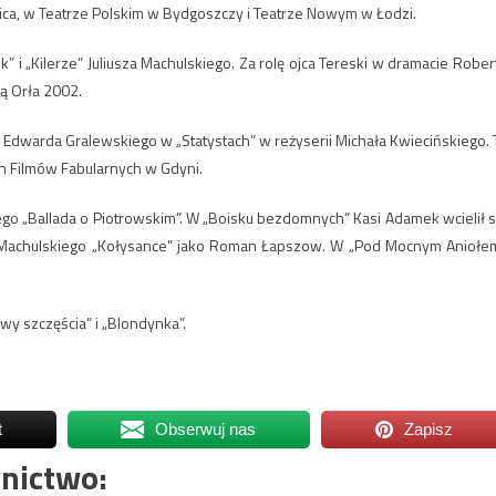
ica, w Teatrze Polskim w Bydgoszczy i Teatrze Nowym w Łodzi.
 i „Kilerze” Juliusza Machulskiego. Za rolę ojca Tereski w dramacie Rober
ą Orła 2002.
ę Edwarda Gralewskiego w „Statystach” w reżyserii Michała Kwiecińskiego. 
ch Filmów Fabularnych w Gdyni.
iego „Ballada o Piotrowskim”. W „Boisku bezdomnych” Kasi Adamek wcielił s
ie Machulskiego „Kołysance” jako Roman Łapszow. W „Pod Mocnym Aniołe
wy szczęścia” i „Blondynka”.
t
Obserwuj nas
Zapisz
nictwo: