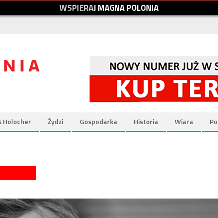
W
S
P
I
E
R
A
J
M
A
G
N
A
P
O
L
O
N
I
A
& Holocher
Żydzi
Gospodarka
Historia
Wiara
Po