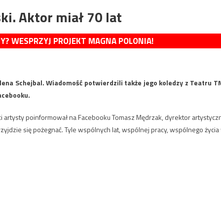
ki. Aktor miał 70 lat
MY? WESPRZYJ PROJEKT MAGNA POLONIA!
lena Schejbal. Wiadomość potwierdzili także jego koledzy z Teatru T
Facebooku.
rci artysty poinformował na Facebooku Tomasz Mędrzak, dyrektor artystycz
przyjdzie się pożegnać. Tyle wspólnych lat, wspólnej pracy, wspólnego życia