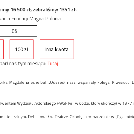
jemy:
16 500
zł, zebraliśmy:
1351
zł.
ania Fundacji Magna Polonia.
8%
100 zł
Inna kwota
parł nas tym miesiącu:
Tutaj
torka Magdalena Scheibal. „Odszedł nasz wspaniały kolega. Krzysiuuu. 
solwentem Wydziału Aktorskiego PWSFTviT w Łodzi, który ukończył w 1977 r
m i teatralnym. Debiutował w Teatrze Ochoty jako naczelnik w „Egzamini