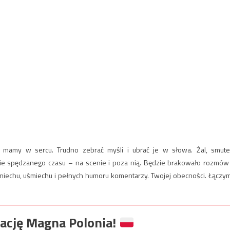
re mamy w sercu. Trudno zebrać myśli i ubrać je w słowa. Żal, smute
ie spędzanego czasu – na scenie i poza nią. Będzie brakowało rozmów
miechu, uśmiechu i pełnych humoru komentarzy. Twojej obecności. Łączy
ację Magna Polonia!