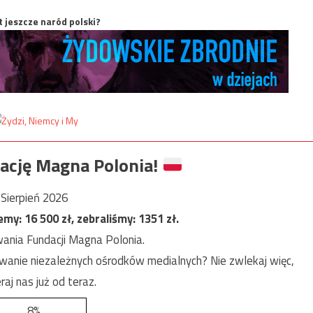
t jeszcze naród polski?
ację Magna Polonia!
Sierpień 2026
jemy:
16 500
zł, zebraliśmy:
1351
zł.
ania Fundacji Magna Polonia.
anie niezależnych ośrodków medialnych? Nie zwlekaj więc,
raj nas już od teraz.
8%