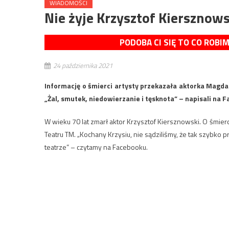
WIADOMOŚCI
Nie żyje Krzysztof Kiersznows
PODOBA CI SIĘ TO CO ROBI
24 października 2021
Informację o śmierci artysty przekazała aktorka Magda
„Żal, smutek, niedowierzanie i tęsknota” – napisali na 
W wieku 70 lat zmarł aktor Krzysztof Kiersznowski. O śmie
Teatru TM. „Kochany Krzysiu, nie sądziliśmy, że tak szybko 
teatrze” – czytamy na Facebooku.