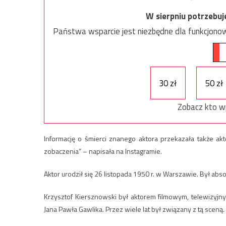
W sierpniu potrzebu
Państwa wsparcie jest niezbędne dla funkcjonow
30 zł
50 zł
Zobacz kto w
Informację o śmierci znanego aktora przekazała także ak
zobaczenia” – napisała na Instagramie.
Aktor urodził się 26 listopada 1950 r. w Warszawie. Był ab
Krzysztof Kiersznowski był aktorem filmowym, telewizyjny
Jana Pawła Gawlika. Przez wiele lat był związany z tą sceną.