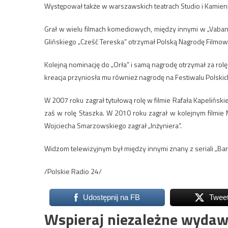
Występował także w warszawskich teatrach Studio i Kamien
Grał w wielu filmach komediowych, między innymi w „Vabank”
Glińskiego „Cześć Tereska” otrzymał Polską Nagrodę Filmow
Kolejną nominację do „Orła” i samą nagrodę otrzymał za rol
kreacja przyniosła mu również nagrodę na Festiwalu Polski
W 2007 roku zagrał tytułową rolę w filmie Rafała Kapelińsk
zaś w rolę Staszka. W 2010 roku zagrał w kolejnym film
Wojciecha Smarzowskiego zagrał „Inżyniera”.
Widzom telewizyjnym był między innymi znany z seriali „Bar
/Polskie Radio 24/
Udostępnij na FB
Twee
Wspieraj niezależne wydaw